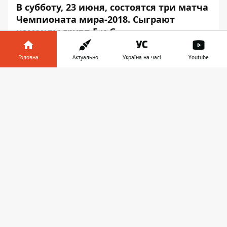
В субботу, 23 июня, состоятся три матча
Чемпионата мира-2018. Сыграют
команды групп F и G.
В Украине все матчи покажет телеканал
Головна
Актуально
Україна на часі
Youtube
«Интер». Об этом сообщает
Информатор
.
Інформатор у
В 15:00 встреча
Бельгия — Тунис
. В
Завантажити
телефоні
👉
интернете можно посмотреть
трансляцию
здесь
(отметим, что могут
наблюдаться проблемы с доступом к
ресурсу) или же поискать
трансляции
здесь
. В 18:00 поединок
Южная Корея - Мексика
.
Трансляция
здесь
и
здесь
. В 21:00 матч
Германия - Швеция
,
трансляции
здесь
и
здесь
.
Чемпионат мира по футболу проходит с 14
июня по 15 июля. В течение месяца