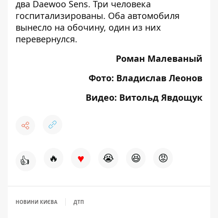
два Daewoo Sens
. Три человека
госпитализированы.
Оба автомобиля
вынесло на обочину, один из них
перевернулся.
Роман Малеваный
Фото: Владислав Леонов
Видео: Витольд Явдощук
♥
🔥
😭
😆
😡
👍
НОВИНИ КИЄВА
ДТП