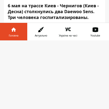
6 мая на трассе Киев - Чернигов (Киев -
Десна) столкнулись два Daewoo Sens.
Три человека госпитализированы.
Оба автомобиля вынесло на обочину,
один из них перевернулся. Об этом
Головна
Актуально
Україна на часі
Youtube
Информатор
узнал на месте события.
Інформатор у
Авария произошла около 20:30 между
Завантажити
телефоні
👉
селами Высшая и Нижняя Дубечня.
Машины ехали в противоположных
направлениях. В черном Daewoo, который
двигался из Киева, находился 14-летний
парень со своими родителями. Взрослых
увезла "скорая". "Я помню, что мы ехали
километров 35 - 40, а другой водитель
"летел" навстречу и выехал на нашу
полосу", - рассказал мальчик.