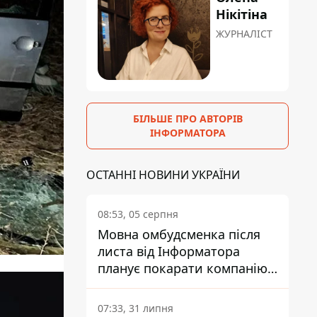
Нікітіна
ЖУРНАЛІСТ
БІЛЬШЕ ПРО АВТОРІВ
ІНФОРМАТОРА
ОСТАННІ НОВИНИ УКРАЇНИ
08:53, 05 серпня
Мовна омбудсменка після
листа від Інформатора
планує покарати компанію-
підрядника ПриватБанку
07:33, 31 липня