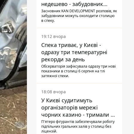
недешево - забудовник
Ніконов
Засновник KAN DEVELOPMENT розповів, як
забудовники можуть охолодити столицю
в спеку.
19:12 вчора
Спека триває, у Києві -
одразу три температурні
рекорди за день
Обсерваторія зафіксувала одразу три нові
показники в столиці 6 серпня на тлі
затяжної спеки.
18:08 вчора
У Києві судитимуть
організаторів мережі
чорних казино - тримали 39
закладів
П'ятеро фігурантів забезпечували роботу
підпільних гральних залів у столиці без
ліцензій.