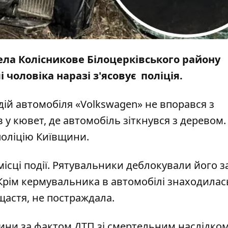
ела Колісникове Білоцерківського району
 чоловіка наразі з'ясовує поліція.
дій автомобіля «Volkswagen» не впорався з
в у кювет, де автомобіль зіткнувся з деревом.
оліцію Київщини.
ісці події. Рятувальники деблокували його з
рім кермувальника в автомобілі знаходилась
щастя, не постраждала.
щини за фактом ДТП зі смертельним наслідко