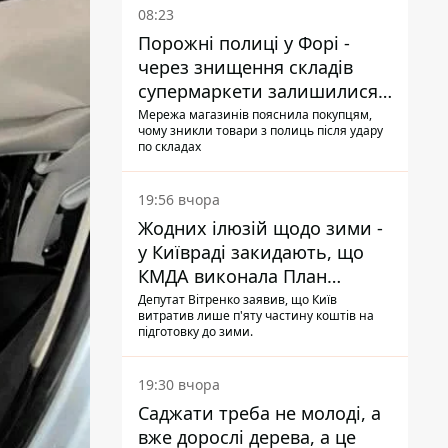
08:23
Порожні полиці у Форі -
через знищення складів
супермаркети залишилися
без асортименту
Мережа магазинів пояснила покупцям,
чому зникли товари з полиць після удару
по складах
19:56 вчора
Жодних ілюзій щодо зими -
у Київраді закидають, що
КМДА виконала План
стійкості на 20%
Депутат Вітренко заявив, що Київ
витратив лише п'яту частину коштів на
підготовку до зими.
19:30 вчора
Саджати треба не молоді, а
вже дорослі дерева, а це