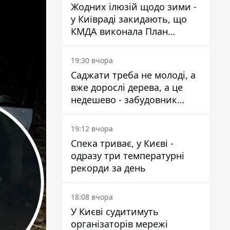
Жодних ілюзій щодо зими -
у Київраді закидають, що
КМДА виконала План
стійкості на 20%
19:30 вчора
Саджати треба не молоді, а
вже дорослі дерева, а це
недешево - забудовник
Ніконов
19:12 вчора
Спека триває, у Києві -
одразу три температурні
рекорди за день
18:08 вчора
У Києві судитимуть
організаторів мережі