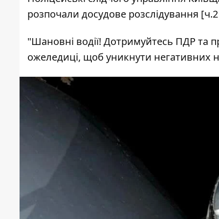
розпочали досудове розслідування [ч.2 
"Шановні водії! Дотримуйтесь ПДР та п
ожеледиці, щоб уникнути негативних на