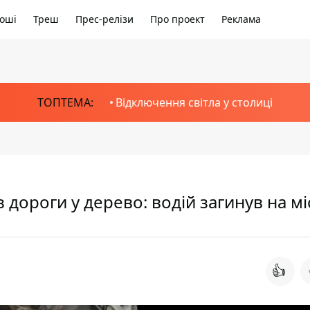
оші
Треш
Прес-релізи
Про проект
Реклама
ТОПТЕМА:
Відключення світла у столиці
 дороги у дерево: водій загинув на мі
👍