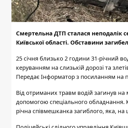
Смертельна ДТП сталася неподалік с
Київської області. Обставини загибелі
25 січня близько 2 години 31-річний во
керуванням на слизькій дорозі та злеті
Передає
Інформатор
з посиланням на п
Від отриманих травм водій загинув на м
допомогою спеціального обладнання. К
річна співмешканка загиблого, яка, на 
Поліцейські слідчого управління Київ