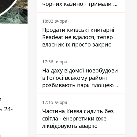
чорних казино - тримали 39
закладів
18:02 вчора
Продати київські книгарні
Readeat не вдалося, тепер
власник їх просто закриє
17:36 вчора
На даху відомої новобудови
в Голосіївському районі
розбивають парк площею в
гектар
а
17:15 вчора
 24-
Частина Києва сидить без
світла - енергетики вже
ліквідовують аварію
м