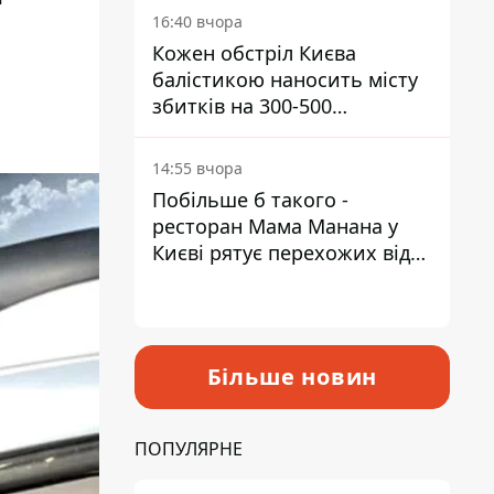
16:40 вчора
Кожен обстріл Києва
балістикою наносить місту
збитків на 300-500
мільйонів - Петро
Пантелеєв
14:55 вчора
Побільше б такого -
ресторан Мама Манана у
Києві рятує перехожих від
спеки
Більше новин
ПОПУЛЯРНЕ