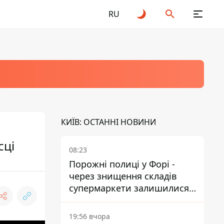
RU
КИЇВ: ОСТАННІ НОВИНИ
сці
08:23
Порожні полиці у Форі -
через знищення складів
супермаркети залишилися
без асортименту
19:56 вчора