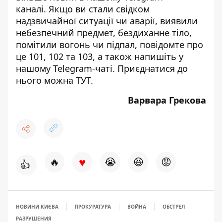
каналі
. Якщо ви стали свідком
надзвичайної ситуації чи аварії, виявили
небезпечний предмет, бездиханне тіло,
помітили вогонь чи підпал, повідомте про
це 101, 102 та 103, а також напишіть у
нашому Telegram-чаті. Приєднатися до
нього можна
ТУТ
.
Варвара Грекова
♥
🔥
😭
😆
😡
👍
НОВИНИ КИЄВА
ПРОКУРАТУРА
ВОЙНА
ОБСТРЕЛ
РАЗРУШЕНИЯ