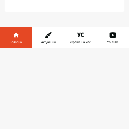
Головна
Актуально
Україна на часі
Youtube
ЗАПРОПОНУВАТИ НОВИНУ
Інформатор у
Завантажити
телефоні
👉
Головна
Про проєкт
Реклама
Про нас