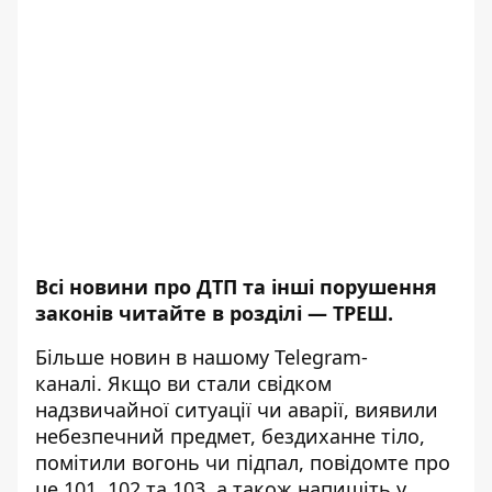
Всі новини про ДТП та інші порушення
законів читайте в розділі —
ТРЕШ
.
Більше новин в нашому
Telegram-
каналі
. Якщо ви стали свідком
надзвичайної ситуації чи аварії, виявили
небезпечний предмет, бездиханне тіло,
помітили вогонь чи підпал, повідомте про
це 101, 102 та 103, а також напишіть у