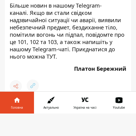
Більше новин в нашому
Telegram-
каналі
. Якщо ви стали свідком
надзвичайної ситуації чи аварії, виявили
небезпечний предмет, бездиханне тіло,
помітили вогонь чи підпал, повідомте про
це 101, 102 та 103, а також напишіть у
нашому Telegram-чаті. Приєднатися до
нього можна
ТУТ
.
Платон Бережний
♥
🔥
😭
😆
😡
👍
Головна
Актуально
Україна на часі
Youtube
Інформатор у
Завантажити
телефоні
👉
ДТП
НАЦПОЛИЦИЯ КИЕВА
НОВОСТИ КИЕВСКОЙ ОБЛАСТИ