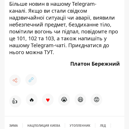
Більше новин в нашому
Telegram-
каналі
. Якщо ви стали свідком
надзвичайної ситуації чи аварії, виявили
небезпечний предмет, бездиханне тіло,
помітили вогонь чи підпал, повідомте про
це 101, 102 та 103, а також напишіть у
нашому Telegram-чаті. Приєднатися до
нього можна
ТУТ
.
Платон Бережний
♥
🔥
😭
😆
😡
👍
ЗИМА
НАЦПОЛИЦИЯ КИЕВА
УТОПЛЕННИК
ЛЕД