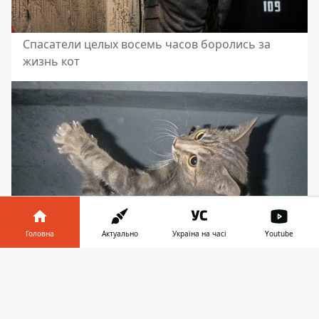
Cпасатели целых восемь часов боролись за
жизнь кот
Головна
Актуально
Україна на часі
Youtube
Інформатор у
Завантажити
телефоні
👉
Котенок не пострадал
Ранее мы сообщали, что
на Броварском