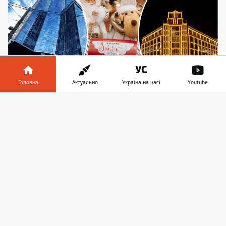
Головна
Актуально
Україна на часі
Youtube
Усе сприяє тому, аби 31 грудня забудьки встигли
Інформатор у
Завантажити
придбати подарунки, а 1 січня прийшли
телефоні
👉
поповнити винищені запаси їжі
ТРЦ Києва визначилися з розкладом
роботи 31 грудня та 1 січня. Судячи з
нього, 31 грудня
здебільшого вони
працюватимуть
на годину менше ввечері,
а 1 січня відкриються на 1-2 години
пізніше, ніж зазвичай. Тож, щасливчики,
що отримали вихідний 1 січня, матимуть