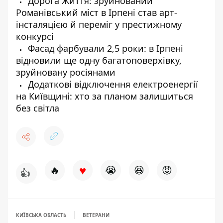
Дорога Життя: зруйнований
Романівський міст в Ірпені став арт-
інсталяцією й переміг у престижному
конкурсі
Фасад фарбували 2,5 роки: в Ірпені
відновили ще одну багатоповерхівку,
зруйновану росіянами
Додаткові відключення електроенергії
на Київщині: хто за планом залишиться
без світла
♥
🔥
😭
😆
😡
👍
КИЇВСЬКА ОБЛАСТЬ
ВЕТЕРАНИ