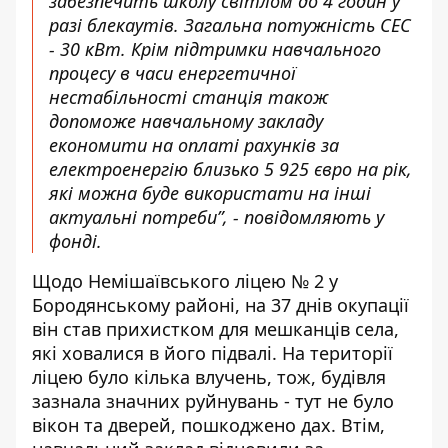
забезпечить школу світлом до 4 годин у
разі блекаутів. Загальна потужність СЕС
- 30 кВт. Крім підтримки навчального
процесу в часи енергетичної
нестабільності станція також
допоможе навчальному закладу
економити на оплаті рахунків за
електроенергію близько 5 925 євро на рік,
які можна буде використати на інші
актуальні потреби”, -
повідомляють у
фонді
.
Щодо Немішаївського ліцею № 2 у
Бородянському районі, на 37 днів окупації
він став прихистком для мешканців села,
які ховалися в його підвалі. На території
ліцею було кілька влучень, тож, будівля
зазнала значних руйнувань - тут не було
вікон та дверей, пошкоджено дах. Втім,