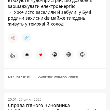
втюхують чудо-пристрій, що дозволяє
заощаджувати електроенергію
Урочисто заселили й забули: у Бучі
родини захисників майже тиждень
живуть у темряві й холоді
♥
🔥
😭
😆
😡
👍
ЕЛЕКТРОЕНЕРГІЯ
СОЛНЕЧНАЯ ЭЛЕКТРОСТАНЦИЯ
20:01, 27 січня 2025
Справа пʼяного чиновника