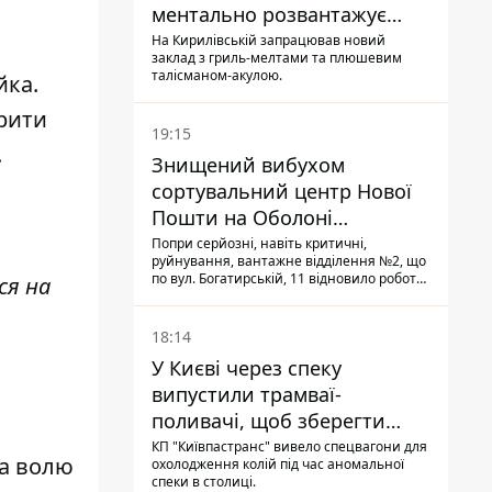
ментально розвантажує
акула
На Кирилівській запрацював новий
заклад з гриль-мелтами та плюшевим
талісманом-акулою.
йка
.
ирити
19:15
.
Знищений вибухом
сортувальний центр Нової
Пошти на Оболоні
запрацював - видають
Попри серйозні, навіть критичні,
руйнування, вантажне відділення №2, що
посилки
по вул. Богатирській, 11 відновило роботу:
ся на
співробітники сортують поштові
відправлення й видають їх адресатам
18:14
У Києві через спеку
випустили трамваї-
поливачі, щоб зберегти
рейки від деформації
КП "Київпастранс" вивело спецвагони для
на волю
охолодження колій під час аномальної
спеки в столиці.