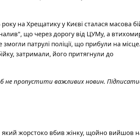
4 року на Хрещатику у Києві
сталася масова бі
 налив", що через дорогу від ЦУМу, а втихом
змогли патрулі поліції, що прибули на місце
ійку, затримали, його притягнули до
об не пропустити важливих новин. Підписати
у, який жорстоко вбив жінку, щойно вийшов 