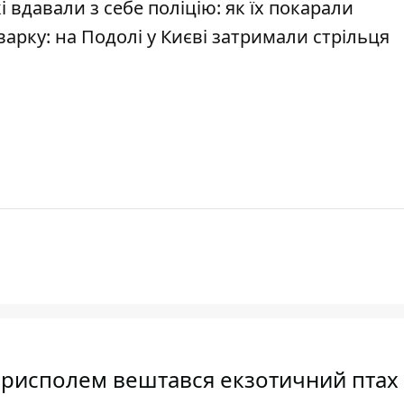
і вдавали з себе поліцію: як їх покарали
варку: на Подолі у Києві затримали стрільця
Борисполем вештався екзотичний птах