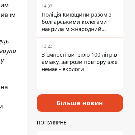
дим
14:37
бив їм
Поліція Київщини разом з
болгарськими колегами
накрила міжнародний
наркосиндикат
ець,
13:23
 група
З ємності витекло 100 літрів
 у
аміаку, загрози повтору вже
немає - екологи
 на
Більше новин
и
ПОПУЛЯРНЕ