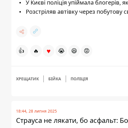
У Києві поліція упіймала блогерів, як
Розстріляв автівку через побутову с
♥
👍
🔥
😭
😆
😡
ХРЕЩАТИК
БІЙКА
ПОЛІЦІЯ
18:44, 28 липня 2025
Страуса не лякати, бо асфальт: 