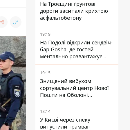
На Троєщині ґрунтові
дороги засипали крихтою
асфальтобетону
19:19
На Подолі відкрили сендвіч-
бар Gosha, де гостей
ментально розвантажує
акула
19:15
Знищений вибухом
сортувальний центр Нової
Пошти на Оболоні
запрацював - видають
посилки
18:14
У Києві через спеку
випустили трамваї-