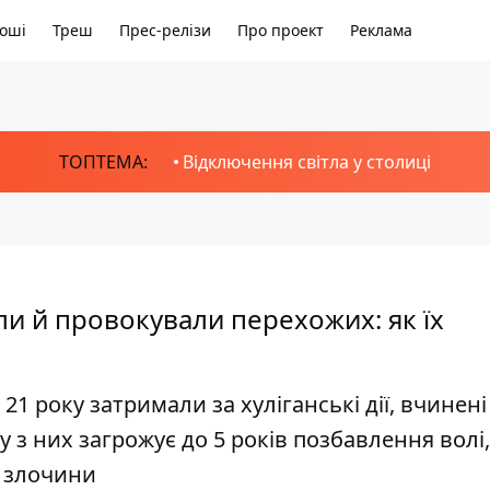
оші
Треш
Прес-релізи
Про проект
Реклама
ТОПТЕМА:
Відключення світла у столиці
ли й провокували перехожих: як їх
 21 року затримали за хуліганські дії, вчинен
 з них загрожує до 5 років позбавлення волі,
і злочини