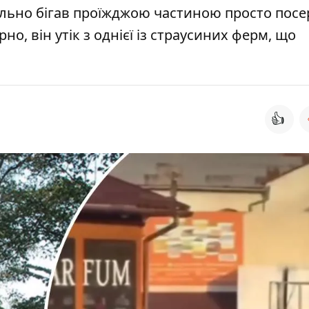
цільно бігав проїжджою частиною просто посе
о, він утік з однієї із страусиних ферм, що
👍