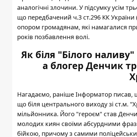
аналогічні злочини. У підсумку усім трь
що передбачений ч.3 ст.296 КК України 
опором громадянам, які намагалися прип
років позбавлення волі.
Як біля "Білого наливу"
а блогер Денчик тр
Х
Нагадаємо, раніше Інформатор писав, щ
що біля центрального виходу зі ст.м. "
мільйонника
. Його "героєм" став Денч
молодих киян своїми абсурдними фраза
бійкою, причому з самими поліцейськи