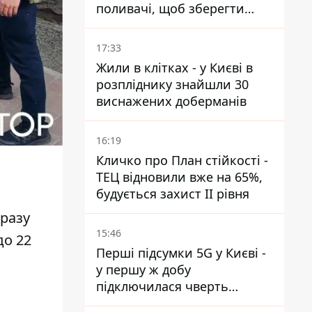
поливачі, щоб зберегти
рейки від деформації
17:33
Жили в клітках - у Києві в
розпліднику знайшли 30
виснажених доберманів
16:19
Кличко про План стійкості -
ТЕЦ відновили вже на 65%,
будується захист ІІ рівня
разу
15:46
до 22
Перші підсумки 5G у Києві -
у першу ж добу
підключилася чверть
мільйона абонентів