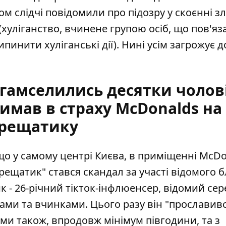
ом слідчі повідомили про підозру у скоєнні з
(хуліганство, вчинене групою осіб, що пов'яз
инити хуліганські дії). Нині усім загрожує д
 гамселились десятки чолові
имав в страху McDonalds на
рещатику
о у самому центрі Києва, в приміщенні McDo
Хрещатик" стався
скандал за участі відомого б
ик - 26-річний тікток-інфлюенсер, відомий сер
ми та вчинками. Цього разу він "прославив
ми також, впродовж мінімум півгодини, та з