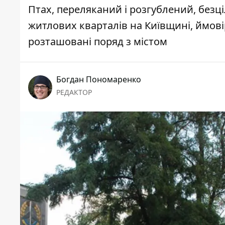
Птах, переляканий і розгублений, без
житлових кварталів на Київщині, ймовірн
розташовані поряд з містом
Богдан Пономаренко
РЕДАКТОР