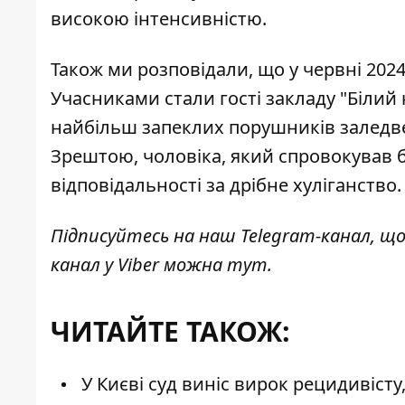
високою інтенсивністю.
Також ми розповідали, що у червні 202
Учасниками стали гості закладу "Білий
найбільш запеклих порушників заледве 
Зрештою, чоловіка, який спровокував б
відповідальності за дрібне хуліганство.
Підписуйтесь на наш
Telegram-канал
, щ
канал у Viber можна
тут
.
ЧИТАЙТЕ ТАКОЖ:
У Києві суд виніс вирок рецидивіст