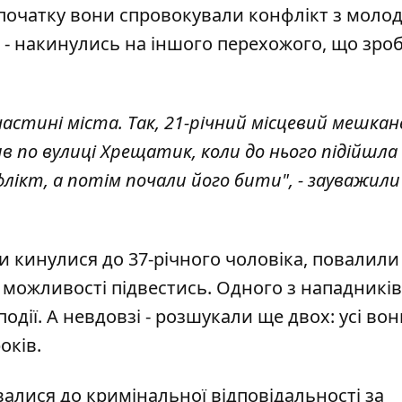
Спочатку вони спровокували конфлікт з моло
ді - накинулись на іншого перехожого, що зро
частині міста. Так, 21-річний місцевий мешкан
в по вулиці Хрещатик, коли до нього підійшла
ікт, а потім почали його бити", - зауважили
 кинулися до 37-річного чоловіка, повалили
можливості підвестись. Одного з нападників
одії. А невдовзі - розшукали ще двох: усі вон
оків.
алися до кримінальної відповідальності за