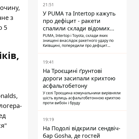
21:51
лочину,
У PUMA та Intertop кажуть
ане з
про дефіцит - ракети
о 5
спалили склади відомих
брендів
PUMA, Intertop і Toyota, склади яких
знищені внаслідок ракетного удару по
Київщині, попередили про дефіцит
товарів
ків,
19:41
На Троєщині ґрунтові
дороги засипали крихтою
асфальтобетону
У селі Троєщина комунальники вирівняли
nalds,
шість вулиць асфальтобетонною крихтою
проти вибоїн і бруду
логера-
ед
19:19
ся"
На Подолі відкрили сендвіч-
бар Gosha, де гостей