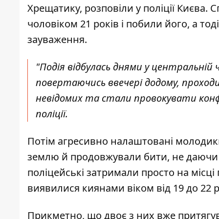
Хрещатику,
розповіли у поліції Києва
. 
чоловіком 21 років і побили його, а то
зауваження.
"Подія відбулась днями у центральній 
повертаючись ввечері додому, проходи
невідомих та стали провокувати конфл
поліції.
Потім агресивно налаштовані молодики
землю й продовжували бити, не даючи 
поліцейські затримали просто на місці п
виявилися киянами віком від 19 до 22 р
Прикметно, що двоє з них вже притягув