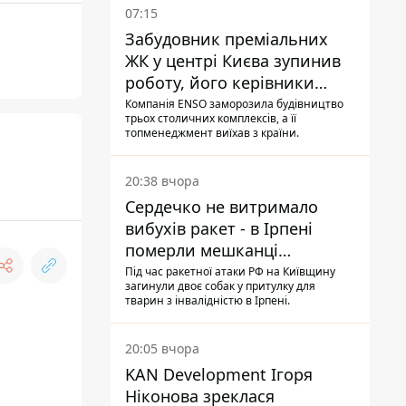
07:15
Забудовник преміальних
ЖК у центрі Києва зупинив
роботу, його керівники
втекли з України - Bihus.info
Компанія ENSO заморозила будівництво
трьох столичних комплексів, а її
топменеджмент виїхав з країни.
20:38 вчора
Сердечко не витримало
вибухів ракет - в Ірпені
померли мешканці
притулку для собак з
Під час ракетної атаки РФ на Київщину
загинули двоє собак у притулку для
інвалідністю
тварин з інвалідністю в Ірпені.
20:05 вчора
KAN Development Ігоря
Ніконова зреклася