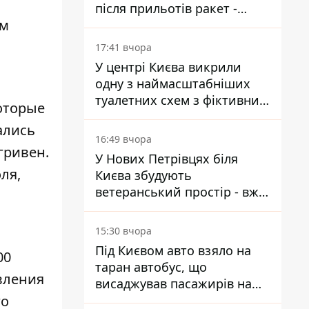
після прильотів ракет -
ем
ДСНС
17:41 вчора
У центрі Києва викрили
одну з наймасштабніших
туалетних схем з фіктивним
оторые
будинком
ались
16:49 вчора
гривен.
У Нових Петрівцях біля
ля,
Києва збудують
ветеранський простір - вже
знайшли проєктанта
15:30 вчора
Під Києвом авто взяло на
00
таран автобус, що
вления
висаджував пасажирів на
го
зупинці - пасажирка в