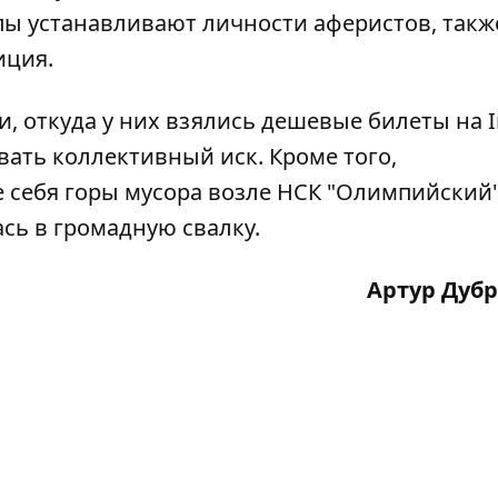
пы устанавливают личности аферистов, такж
иция.
ли, откуда у них взялись дешевые билеты
на 
вать коллективный иск. Кроме того,
е себя
горы мусора возле НСК "Олимпийский
сь в громадную свалку.
Артур Дуб