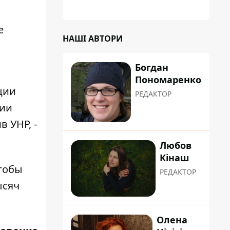
е
НАШІ АВТОРИ
Богдан
,
Пономаренко
ции
РЕДАКТОР
нии
 УНР, -
Любов
Кінаш
Чтобы
РЕДАКТОР
ысяч
Олена