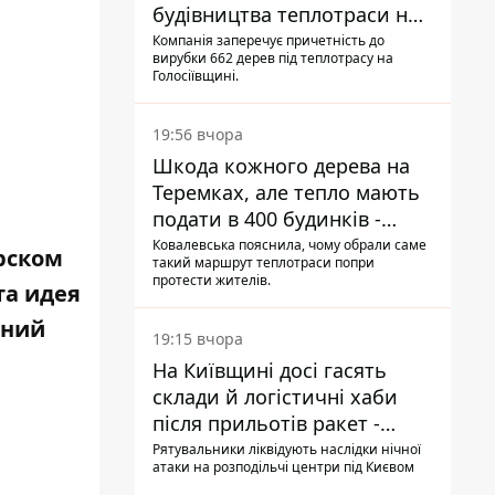
будівництва теплотраси на
Теремках
Компанія заперечує причетність до
вирубки 662 дерев під теплотрасу на
Голосіївщині.
19:56 вчора
Шкода кожного дерева на
Теремках, але тепло мають
подати в 400 будинків -
депутатка Київради
Ковалевська пояснила, чому обрали саме
рском
такий маршрут теплотраси попри
протести жителів.
та идея
дний
19:15 вчора
На Київщині досі гасять
склади й логістичні хаби
після прильотів ракет -
ДСНС
Рятувальники ліквідують наслідки нічної
атаки на розподільчі центри під Києвом