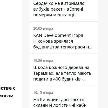
Сердечко не витримало
вибухів ракет - в Ірпені
померли мешканці
притулку для собак з
інвалідністю
20:05 вчора
KAN Development Ігоря
Ніконова зреклася
будівництва теплотраси на
Теремках
19:56 вчора
Шкода кожного дерева на
Теремках, але тепло мають
подати в 400 будинків -
депутатка Київради
стве с
19:15 вчора
могли
На Київщині досі гасять
склади й логістичні хаби