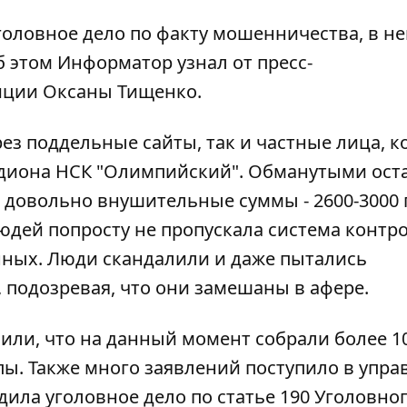
оловное дело по факту мошенничества, в н
б этом
Информатор
узнал от пресс-
иции Оксаны Тищенко.
ез поддельные сайты, так и частные лица, к
адиона НСК "Олимпийский". Обманутыми ост
 довольно внушительные суммы - 2600-3000 
дей попросту не пропускала система контро
анных. Люди скандалили и даже пытались
, подозревая, что они замешаны в афере.
или, что на данный момент собрали более 1
пы. Также много заявлений поступило в упра
дила уголовное дело по статье 190 Уголовно