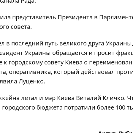
канала Рада.
ила представитель Президента в Парламент
го совета.
ел в последний путь великого друга Украины
езидент Украины обращается и просит фрак
 к городскому совету Киева о переименова
та, оперативника, который действовал против
аявила Луценко.
ккейна летал и
мэр Киева Виталий Кличко
. 
з городского бюджета потратили более 100 т