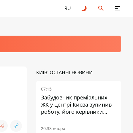
RU
КИЇВ: ОСТАННІ НОВИНИ
07:15
Забудовник преміальних
ЖК у центрі Києва зупинив
роботу, його керівники
втекли з України - Bihus.info
20:38 вчора