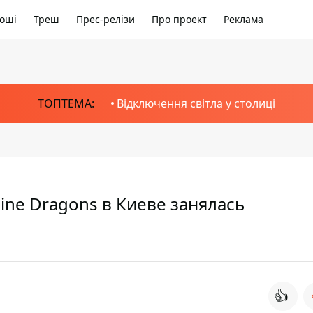
оші
Треш
Прес-релізи
Про проект
Реклама
ТОПТЕМА:
Відключення світла у столиці
ne Dragons в Киеве занялась
👍