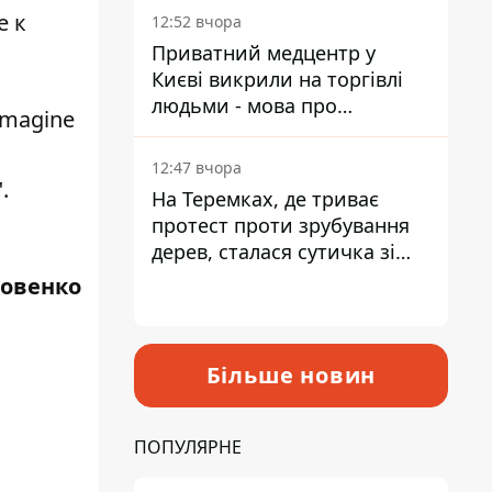
лікарні
е к
12:52 вчора
Приватний медцентр у
Києві викрили на торгівлі
людьми - мова про
Imagine
сурогатне материнство
12:47 вчора
"
.
На Теремках, де триває
протест проти зрубування
дерев, сталася сутичка зі
спецназом поліції
ровенко
Більше новин
ПОПУЛЯРНЕ