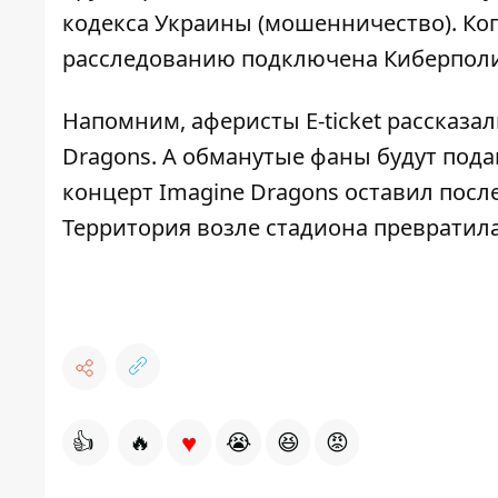
кодекса Украины (мошенничество). Ко
расследованию подключена Киберпол
Напомним, аферисты
Е-ticket рассказа
Dragons. А обманутые фаны будут пода
концерт Imagine Dragons оставил посл
Территория возле стадиона превратила
♥
👍
🔥
😭
😆
😡