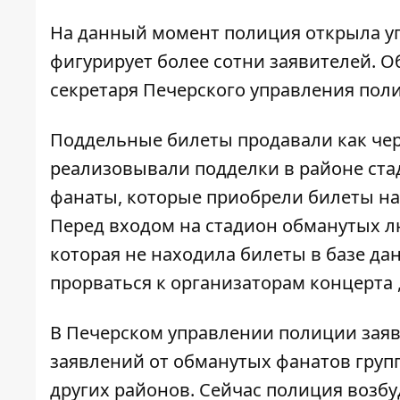
На данный момент полиция открыла уг
фигурирует более сотни заявителей. О
секретаря Печерского управления пол
Поддельные билеты продавали как чер
реализовывали подделки в районе ст
фанаты, которые приобрели билеты на
Перед входом на стадион обманутых лю
которая не находила билеты в базе д
прорваться к организаторам концерта 
В Печерском управлении полиции заяв
заявлений от обманутых фанатов груп
других районов. Сейчас полиция возбу