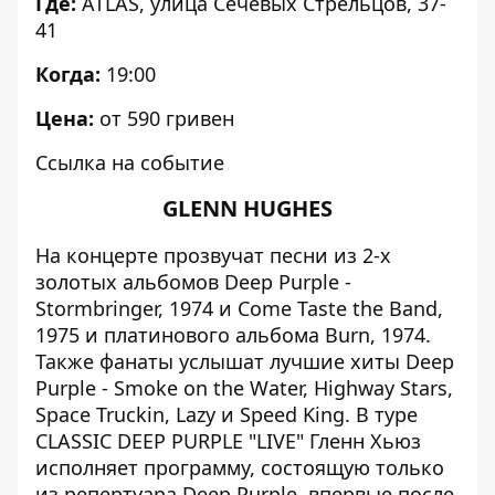
Где:
ATLAS
, улица Сечевых Стрельцов, 37-
41
Когда:
19:00
Цена:
от 590 гривен
Ссылка на событие
GLENN HUGHES
На концерте прозвучат песни из 2-х
золотых альбомов Deep Purple -
Stormbringer, 1974 и Come Taste the Band,
1975 и платинового альбома Burn, 1974.
Также фанаты услышат лучшие хиты Deep
Purple - Smoke on the Water, Highway Stars,
Space Truckin, Lazy и Speed King. В туре
CLASSIC DEEP PURPLE "LIVE" Гленн Хьюз
исполняет программу, состоящую только
из репертуара Deep Purple, впервые после