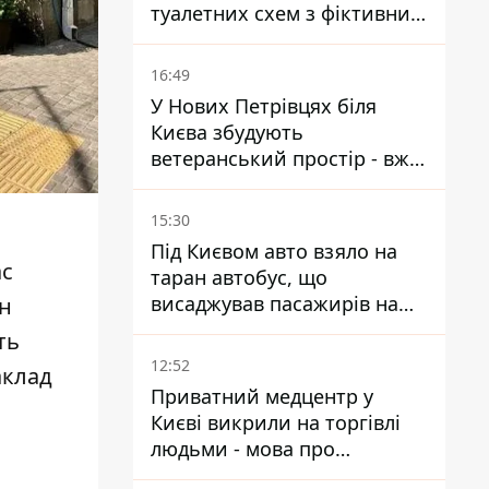
туалетних схем з фіктивним
будинком
16:49
У Нових Петрівцях біля
Києва збудують
ветеранський простір - вже
знайшли проєктанта
15:30
Під Києвом авто взяло на
ас
таран автобус, що
висаджував пасажирів на
н
зупинці - пасажирка в
ть
лікарні
12:52
аклад
Приватний медцентр у
Києві викрили на торгівлі
людьми - мова про
сурогатне материнство