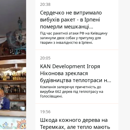
20:38
Сердечко не витримало
вибухів ракет - в Ірпені
померли мешканці
притулку для собак з
Під час ракетної атаки РФ на Київщину
загинули двоє собак у притулку для
інвалідністю
тварин з інвалідністю в Ірпені.
20:05
KAN Development Ігоря
Ніконова зреклася
будівництва теплотраси на
Теремках
Компанія заперечує причетність до
вирубки 662 дерев під теплотрасу на
Голосіївщині.
19:56
Шкода кожного дерева на
Теремках, але тепло мають