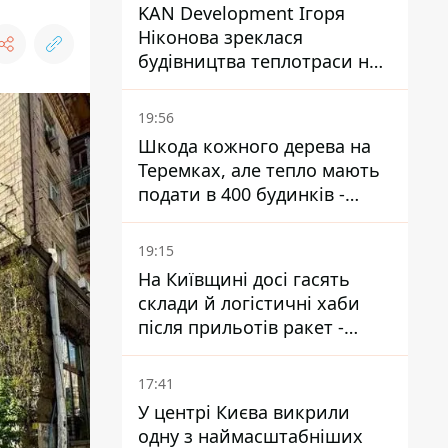
KAN Development Ігоря
Ніконова зреклася
будівництва теплотраси на
Теремках
19:56
Шкода кожного дерева на
Теремках, але тепло мають
подати в 400 будинків -
депутатка Київради
19:15
На Київщині досі гасять
склади й логістичні хаби
після прильотів ракет -
ДСНС
17:41
У центрі Києва викрили
одну з наймасштабніших