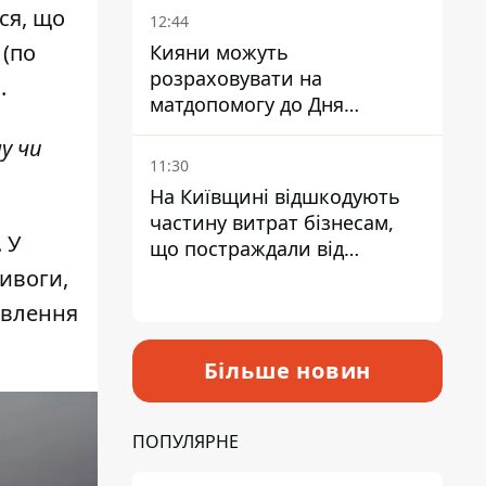
ся, що
12:44
 (по
Кияни можуть
розраховувати на
.
матдопомогу до Дня
незалежності - кому її
у чи
дадуть
11:30
На Київщині відшкодують
частину витрат бізнесам,
 У
що постраждали від
прильотів ракет
ривоги,
овлення
Більше новин
ПОПУЛЯРНЕ