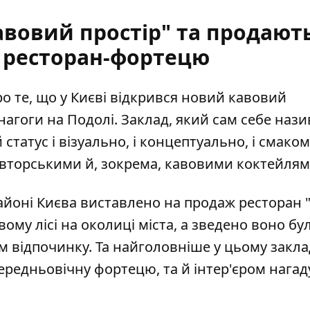
авовий простір" та продают
 ресторан-фортецю
о те, що у Києві
відкрився новий кавовий
агоги на Подолі. Заклад, який сам себе нази
татус і візуально, і концептуально, і смаком
авторськими й, зокрема, кавовими коктейлям
айоні Києва
виставлено на продаж ресторан 
му лісі на околиці міста, а зведено воно бу
м відпочинку. Та найголовніше у цьому заклад
середньовічну фортецю, та й інтер'єром нагад