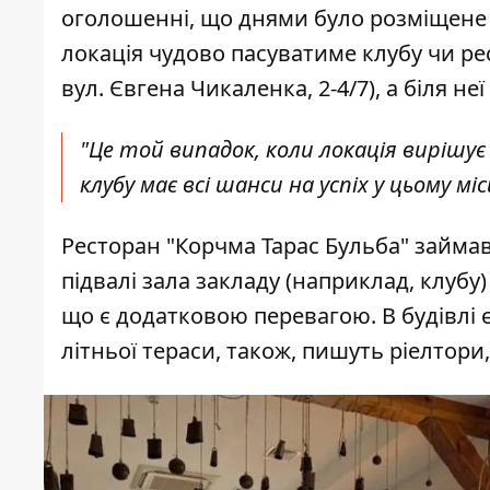
оголошенні, що днями
було розміщене
локація чудово пасуватиме клубу чи рес
вул. Євгена Чикаленка, 2-4/7), а біля н
"Це той випадок, коли локація вирішує
клубу має всі шанси на успіх у цьому мі
Ресторан "Корчма Тарас Бульба" займав
підвалі зала закладу (наприклад, клубу
що є додатковою перевагою. В будівлі
літньої тераси, також, пишуть ріелтори