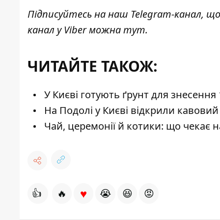
Підписуйтесь на наш
Telegram-канал
, щ
канал у Viber можна
тут
.
ЧИТАЙТЕ ТАКОЖ:
У Києві готують ґрунт для знесення
На Подолі у Києві відкрили кавови
Чай, церемонії й котики: що чекає на 
♥
👍
🔥
😭
😆
😡