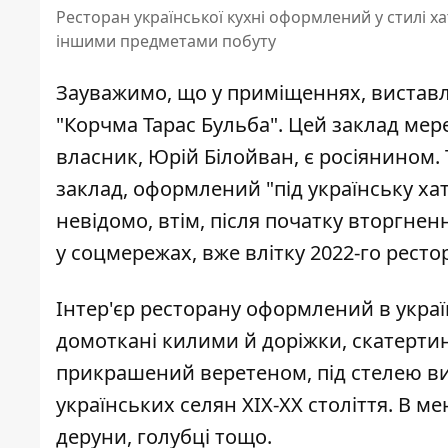
Ресторан української кухні оформлений у стилі х
іншими предметами побуту
Зауважимо, що у приміщеннях, вистав
"Корчма Тарас Бульба". Цей заклад мер
власник, Юрій Білойван, є росіянином
.
заклад, оформлений "під українську хат
невідомо, втім, після початку вторгне
у соцмережах, вже влітку 2022-го рестор
Інтер'єр ресторану оформлений в україн
домоткані килими й доріжки, скатертин
прикрашений веретеном, під стелею вис
українських селян ХІХ-ХХ століття. В ме
деруни, голубці тощо.