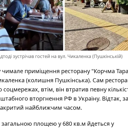
ідтоді зустрічав гостей на вул. Чикаленка (Пушкінській)
ду чимале приміщення ресторану "Корчма Тар
Чикаленка (колишня Пушкінська). Сам
рестора
о соцмережах, втім, він втратив певну кількіс
табного вторгнення РФ в Україну. Відтак, з
е закритий найближчим часом.
загальною площею у 680 кв.м йдеться у