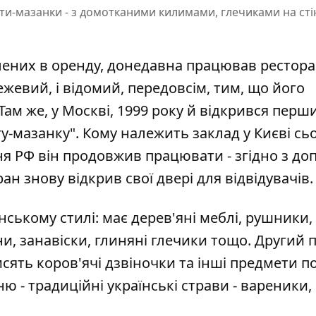
ати-мазанки - з домотканими килимами, глечиками на сті
лених в оренду, донедавна працював рестор
ежевий, і відомий, передовсім, тим, що
його
 Там же, у Москві, 1999 року й відкрився перш
у-мазанку". Кому належить заклад у Києві сьо
ння РФ він продовжив працювати - згідно з д
ан знову відкрив свої двері для відвідувачів.
ському стилі: має дерев'яні меблі, рушники,
и, занавіски, глиняні глечики тощо. Другий 
ять коров'ячі дзвіночки та інші предмети п
ню - традиційні українські страви - вареники,