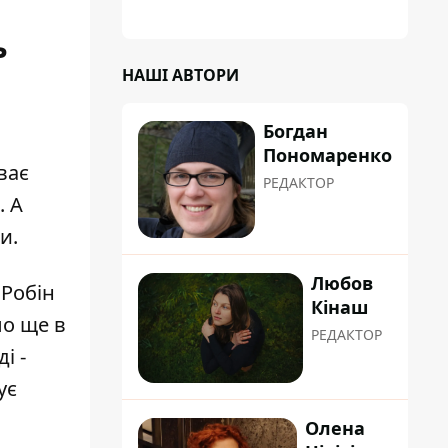
планували пізніше отримати "в
обслуговування" земельну ділянку
ь
НАШІ АВТОРИ
Богдан
Пономаренко
ває
РЕДАКТОР
. А
и.
Любов
"Робін
Кінаш
ло ще в
РЕДАКТОР
і -
ує
Олена