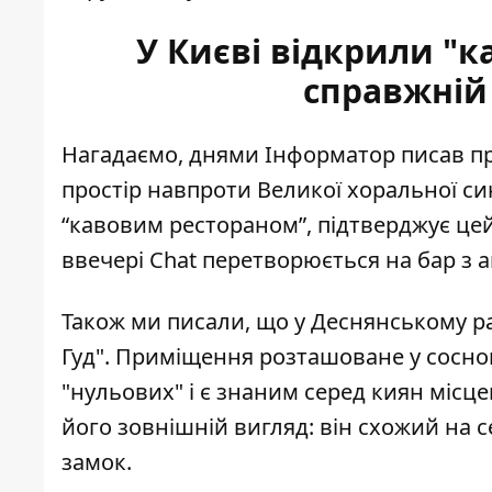
У Києві відкрили "к
справжній
Нагадаємо, днями Інформатор писав пр
простір
навпроти Великої хоральної син
“кавовим рестораном”, підтверджує цей с
ввечері Chat перетворюється на бар з 
Також ми писали, що у Деснянському р
Гуд"
. Приміщення розташоване у сосново
"нульових" і є знаним серед киян місце
його зовнішній вигляд: він схожий на 
замок.