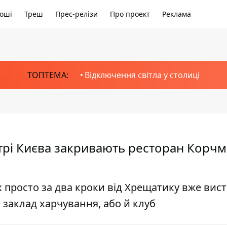
оші
Треш
Прес-релізи
Про проект
Реклама
ТОПТЕМА:
Відключення світла у столиці
нтрі Києва закривають ресторан Корчм
 просто за два кроки від Хрещатику вже вис
 заклад харчування, або й клуб