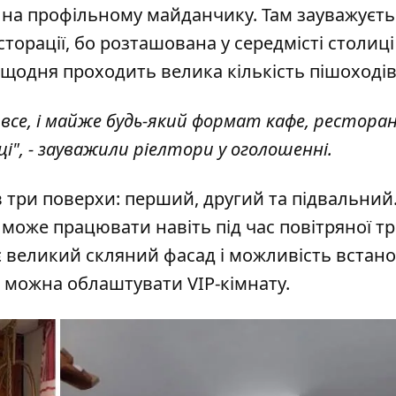
 на профільному майданчику
. Там зауважуєть
торації, бо розташована у середмісті столиці
еї щодня проходить велика кількість пішоходів
 все, і майже будь-який формат кафе, ресторан
сці", - зауважили ріелтори у оголошенні.
 три поверхи: перший, другий та підвальний.
) може працювати навіть під час повітряної т
 є великий скляний фасад і можливість встан
, можна облаштувати VIP-кімнату.