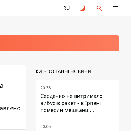
RU
КИЇВ: ОСТАННІ НОВИНИ
а
20:38
Сердечко не витримало
вибухів ракет - в Ірпені
тавлено
померли мешканці
притулку для собак з
інвалідністю
20:05