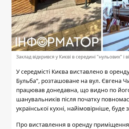
Заклад відкрився у Києві в середині "нульових" і в
У середмісті Києва виставлено в орен
Бульба", розташоване на вул. Євгена 
працював донедавна
, що видно по йог
шанувальників після початку повномасш
української кухні, найімовірніше, буд
Про виставлення в оренду приміщення 