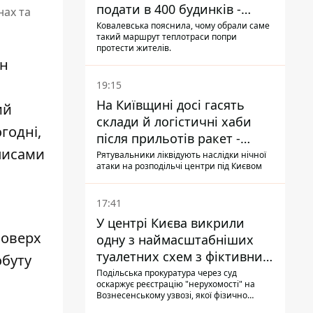
подати в 400 будинків -
нах та
депутатка Київради
Ковалевська пояснила, чому обрали саме
такий маршрут теплотраси попри
протести жителів.
ан
19:15
На Київщині досі гасять
ий
склади й логістичні хаби
годні,
після прильотів ракет -
описами
ДСНС
Рятувальники ліквідують наслідки нічної
атаки на розподільчі центри під Києвом
17:41
У центрі Києва викрили
поверх
одну з наймасштабніших
туалетних схем з фіктивним
обуту
будинком
Подільська прокуратура через суд
оскаржує реєстрацію "нерухомості" на
Вознесенському узвозі, якої фізично
ніколи не існувало: під неї, ймовірно,