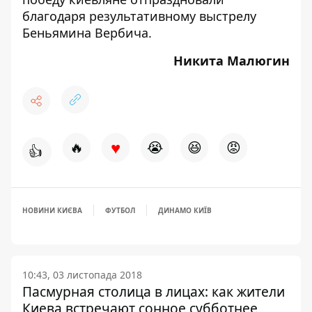
благодаря результативному выстрелу
Беньямина Вербича.
Никита Малюгин
♥
🔥
😭
😆
😡
👍
НОВИНИ КИЄВА
ФУТБОЛ
ДИНАМО КИЇВ
10:43, 03 листопада 2018
Пасмурная столица в лицах: как жители
Киева встречают сонное субботнее