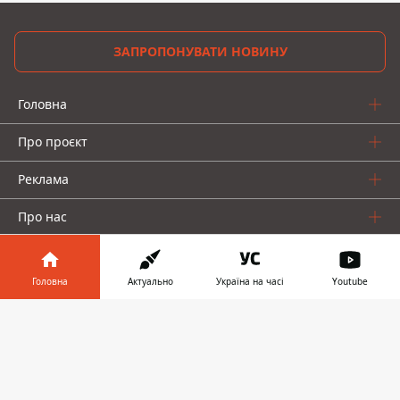
ЗАПРОПОНУВАТИ НОВИНУ
Головна
Про проєкт
Реклама
Про нас
Головна
Актуально
Україна на часі
Youtube
Інформатор у
Завантажити
телефоні
👉
Інформатор проекти
Інформатор-Україна
Geek
Гроші
Авто