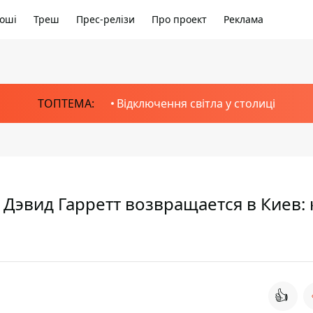
оші
Треш
Прес-релізи
Про проект
Реклама
ТОПТЕМА:
Відключення світла у столиці
эвид Гарретт возвращается в Киев: 
👍