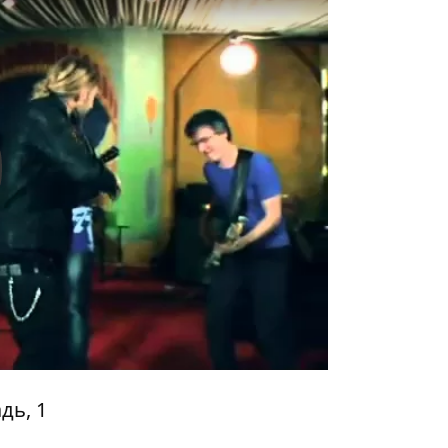
y
дь, 1