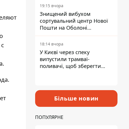
19:15 вчора
Знищений вибухом
деляют
сортувальний центр Нової
Пошти на Оболоні
запрацював - видають
о
посилки
18:14 вчора
 с
У Києві через спеку
випустили трамваї-
а.
поливачі, щоб зберегти
рейки від деформації
ода.
ет
Більше новин
ПОПУЛЯРНЕ