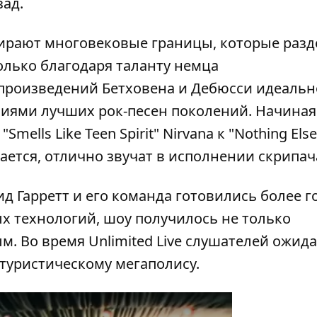
зад.
тирают многовековые границы, которые раз
олько благодаря таланту немца
произведений Бетховена и Дебюсси идеальн
иями лучших рок-песен поколений. Начиная
Smells Like Teen Spirit" Nirvana к "Nothing Else
ывается, отлично звучат в исполнении скрипач
д Гарретт и его команда готовились более г
 технологий, шоу получилось не только
. Во время Unlimited Live слушателей ожида
утуристическому мегаполису.