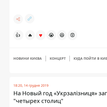
♥
👍
🔥
😭
😆
😡
НОВИНИ КИЄВА
КОНЦЕРТ
КУДА ПОЙТИ В КИ
18:20, 14 грудня 2019
На Новый год «Укрзалізниця» з
"четырех столиц"