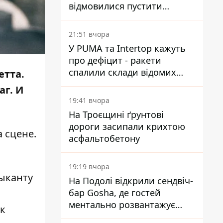
відмовилися пустити
комісію з охорони пам'яток
на територію
21:51 вчора
У PUMA та Intertop кажуть
про дефіцит - ракети
спалили склади відомих
етта.
брендів
аг. И
19:41 вчора
На Троєщині ґрунтові
дороги засипали крихтою
 сцене.
асфальтобетону
19:19 вчора
ыканту
На Подолі відкрили сендвіч-
бар Gosha, де гостей
ментально розвантажує
ик
акула