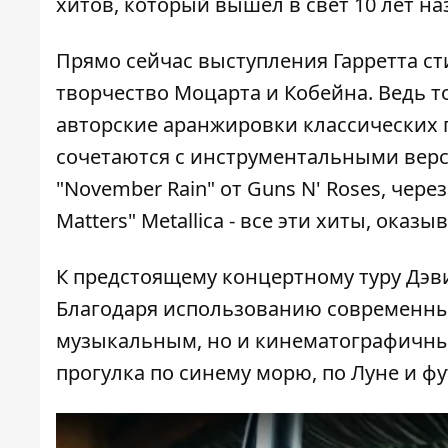
хитов, который вышел в свет 10 лет на
Прямо сейчас выступления Гарретта с
творчество Моцарта и Кобейна. Ведь т
авторские аранжировки классических 
сочетаются с инструментальными верс
"November Rain" от Guns N' Roses, через "
Matters" Metallica - все эти хиты, оказ
К предстоящему концертному туру Дэви
Благодаря использованию современных
музыкальным, но и кинематографичным
прогулка по синему морю, по Луне и ф