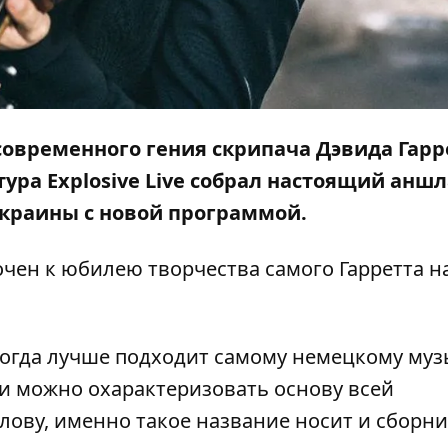
 современного гения скрипача Дэвида Гарр
ура Explosive Live собрал настоящий аншл
Украины с новой программой.
очен к юбилею творчества самого Гарретта на
когда лучше подходит самому немецкому муз
м и можно охарактеризовать основу всей
лову, именно такое название носит и сборн