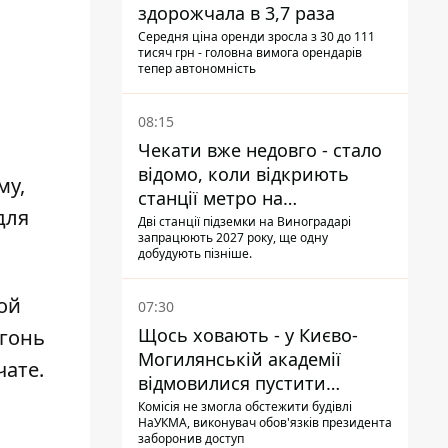
здорожчала в 3,7 раза
Середня ціна оренди зросла з 30 до 111
тисяч грн - головна вимога орендарів
тепер автономність
08:15
Чекати вже недовго - стало
відомо, коли відкриють
му,
станції метро на
для
Виноградарі
Дві станції підземки на Виноградарі
запрацюють 2027 року, ще одну
добудують пізніше.
ой
07:30
Щось ховають - у Києво-
огонь
Могилянській академії
чате.
відмовилися пустити
комісію з охорони пам'яток
Комісія не змогла обстежити будівлі
НаУКМА, виконувач обов'язків президента
на територію
заборонив доступ