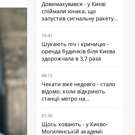
Довимахувався - у Києві
спіймали юнака, що
запустив сигнальну ракету,
аби потішити дівчат
10:41
Шукають піч і криницю -
оренда будинків біля Києва
здорожчала в 3,7 раза
08:15
Чекати вже недовго - стало
відомо, коли відкриють
станції метро на
Виноградарі
07:30
Щось ховають - у Києво-
Могилянській академії