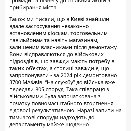
громади та бізнесу до спільних акцій з
прибирання міста.
Також ми писали, що в Києві знайшли
вдале застосування незаконно
встановленим кіоскам, торговельним
павільйонам та навіть магазинам,
залишеним власниками після демонтажу
.
Вони відправляються до військових
підрозділів, що завжди мають потребу в
таких об’єктах, а столиці завжди є, що
запропонувати - за 2024 рік
демонтовано
3700 МАФвів
. “На службу” до війська вже
передали 805 споруд. Така співпраця з
військовими була започаткована з
початку повномасштабного вторгнення, і
є доволі результативною. Наразі запити на
тимчасові споруди надходять до
департаменту майже щоденно.