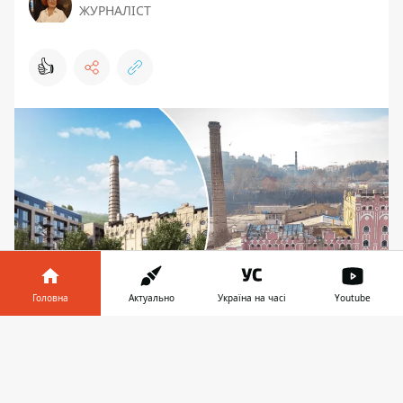
ЖУРНАЛІСТ
👍
Головна
Актуально
Україна на часі
Youtube
Поки нікому не відомі плани нового інвестора
Інформатор у
Завантажити
на територію броварні Михайла Ріхтера
телефоні
👉
Будівля колишнього пивоварного заводу