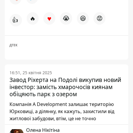
♥
🔥
😭
😆
😡
👍
ДТЕК
16:51, 25 квітня 2025
Завод Ріхерта на Подолі викупив новий
інвестор: замість хмарочосів киянам
обіцяють парк з озером
Компанія A Development залишає територію
Юрковиці, а ділянку, як кажуть, захистили від
житлової забудови, втім, це не точно
Олена Нікітіна