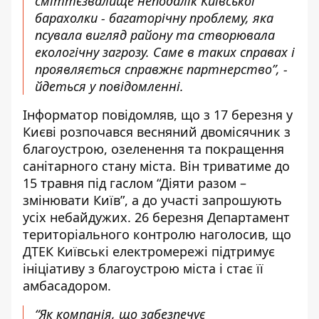
сміттєзвалище неподалік Київської
барахолки - багаторічну проблему, яка
псувала вигляд району та створювала
екологічну загрозу. Саме в таких справах і
проявляється справжнє партнерство”, -
йдеться у повідомленні.
Інформатор повідомляв, що з 17 березня у
Києві розпочався весняний двомісячник з
благоустрою, озеленення та покращення
санітарного стану міста. Він триватиме до
15 травня під гаслом
“Діяти разом –
змінювати Київ”
, а до участі запрошують
усіх небайдужих. 26 березня Департамент
територіального контролю наголосив, що
ДТЕК Київські електромережі підтримує
ініціативу з благоустрою міста і стає її
амбасадором.
“Як компанія, що забезпечує