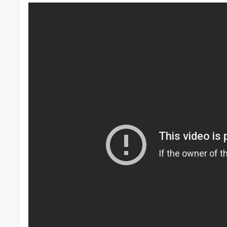
[embed]
[/embed]