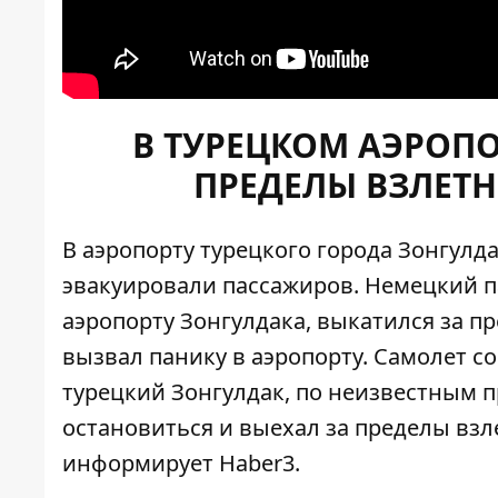
В ТУРЕЦКОМ АЭРОПО
ПРЕДЕЛЫ ВЗЛЕТ
В аэропорту турецкого города Зонгулд
эвакуировали пассажиров. Немецкий п
аэропорту Зонгулдака, выкатился за 
вызвал панику в аэропорту. Самолет 
турецкий Зонгулдак, по неизвестным 
остановиться и выехал за пределы взл
информирует
Haber3.