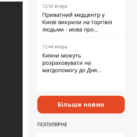
лікарні
12:52 вчора
Приватний медцентр у
Києві викрили на торгівлі
людьми - мова про
сурогатне материнство
12:44 вчора
Кияни можуть
розраховувати на
матдопомогу до Дня
незалежності - кому її
дадуть
Більше новин
ПОПУЛЯРНЕ