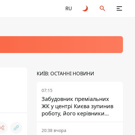
RU
КИЇВ: ОСТАННІ НОВИНИ
07:15
Забудовник преміальних
ЖК у центрі Києва зупинив
роботу, його керівники
втекли з України - Bihus.info
20:38 вчора