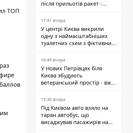
після прильотів ракет -
ил ТОП
ДСНС
17:41 вчора
У центрі Києва викрили
одну з наймасштабніших
туалетних схем з фіктивним
будинком
16:49 вчора
раз
У Нових Петрівцях біля
эфире
Києва збудують
ветеранський простір - вже
 баллов
знайшли проєктанта
15:30 вчора
Під Києвом авто взяло на
ким
таран автобус, що
висаджував пасажирів на
зупинці - пасажирка в