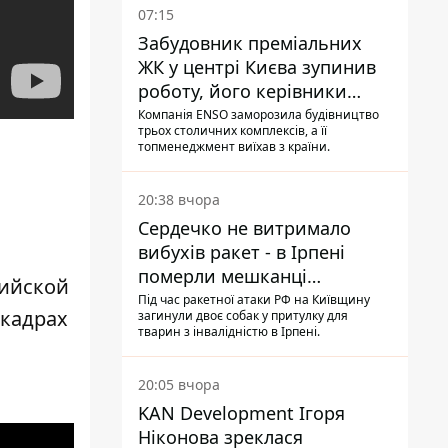
07:15
Забудовник преміальних
ЖК у центрі Києва зупинив
роботу, його керівники
втекли з України - Bihus.info
Компанія ENSO заморозила будівництво
трьох столичних комплексів, а її
топменеджмент виїхав з країни.
20:38 вчора
Сердечко не витримало
вибухів ракет - в Ірпені
померли мешканці
сийской
притулку для собак з
Під час ракетної атаки РФ на Київщину
кадрах
загинули двоє собак у притулку для
інвалідністю
тварин з інвалідністю в Ірпені.
20:05 вчора
KAN Development Ігоря
Ніконова зреклася