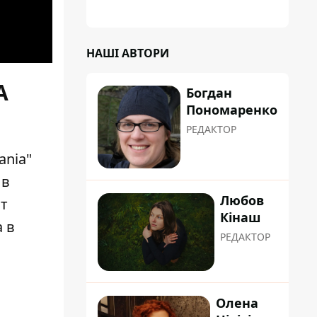
НАШІ АВТОРИ
А
Богдан
Пономаренко
РЕДАКТОР
ania"
 в
Любов
нт
Кінаш
 в
РЕДАКТОР
Олена