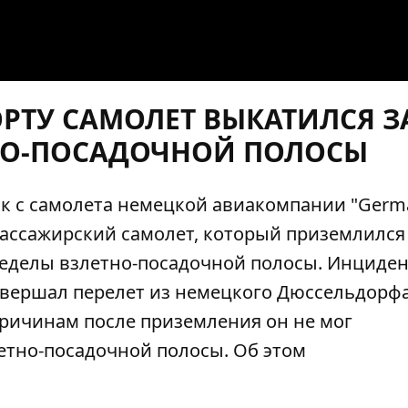
РТУ САМОЛЕТ ВЫКАТИЛСЯ З
НО-ПОСАДОЧНОЙ ПОЛОСЫ
ак с самолета немецкой авиакомпании "Germ
ассажирский самолет, который приземлился
пределы взлетно-посадочной полосы. Инциде
совершал перелет из немецкого Дюссельдорфа
причинам после приземления он не мог
етно-посадочной полосы. Об этом