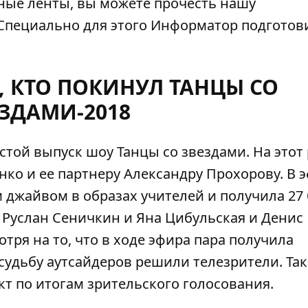
тные ленты, вы можете прочесть нашу
Специально для этого
Информатор
подготов
, КТО ПОКИНУЛ ТАНЦЫ СО
ЗДАМИ-2018
стой выпуск шоу Танцы со звездами. На этот 
ко и ее партнеру Александру Прохорову. В 
 джайвом в образах учителей и получила 27
ь Руслан Сеничкин и Яна Цибульская и Денис
тря на то, что в ходе эфира пара получила
судьбу аутсайдеров решили телезрители. Та
т по итогам зрительского голосования.