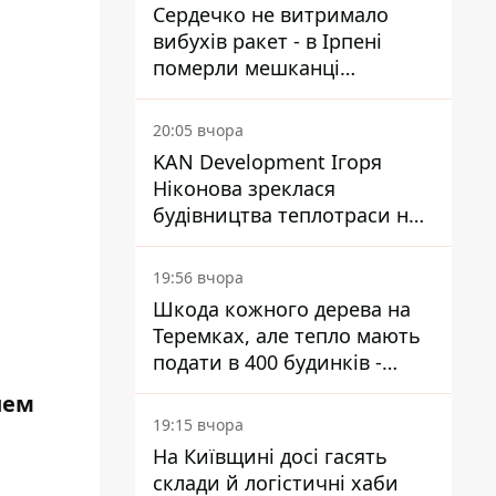
Сердечко не витримало
вибухів ракет - в Ірпені
померли мешканці
притулку для собак з
інвалідністю
20:05 вчора
KAN Development Ігоря
Ніконова зреклася
будівництва теплотраси на
Теремках
19:56 вчора
Шкода кожного дерева на
Теремках, але тепло мають
подати в 400 будинків -
депутатка Київради
шем
19:15 вчора
На Київщині досі гасять
склади й логістичні хаби