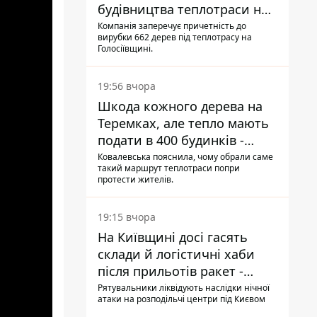
будівництва теплотраси на
Теремках
Компанія заперечує причетність до
вирубки 662 дерев під теплотрасу на
Голосіївщині.
19:56 вчора
Шкода кожного дерева на
Теремках, але тепло мають
подати в 400 будинків -
депутатка Київради
Ковалевська пояснила, чому обрали саме
такий маршрут теплотраси попри
протести жителів.
19:15 вчора
На Київщині досі гасять
склади й логістичні хаби
після прильотів ракет -
ДСНС
Рятувальники ліквідують наслідки нічної
атаки на розподільчі центри під Києвом