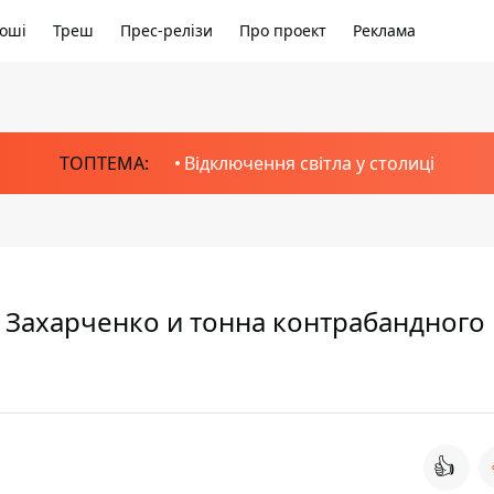
оші
Треш
Прес-релізи
Про проект
Реклама
ТОПТЕМА:
Відключення світла у столиці
и Захарченко и тонна контрабандного
👍