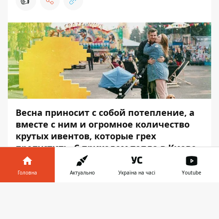
👍
Весна приносит с собой потепление, а
вместе с ним и огромное количество
крутых ивентов, которые грех
пропустить. С приходом тепла в Киеве
начинают все чаще проводить
фестивали, концерты, спортивные
Головна
Актуально
Україна на часі
Youtube
забеги и прочие интересности.
Інформатор у
Уверяем, помимо того, что вам нужно
Завантажити
телефоні
👉
проголосовать в воскресенье, 21
апреля, вас ждут еще масса