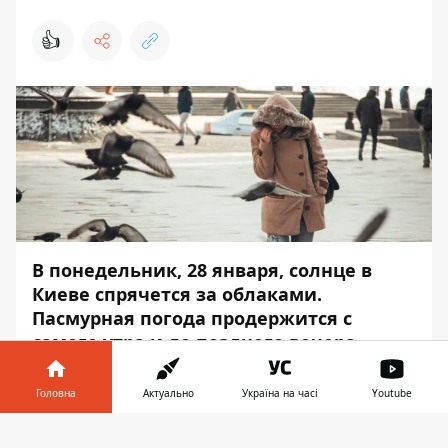
👍
В понедельник, 28 января, солнце в
Киеве спрячется за облаками.
Пасмурная погода продержится с
самого утра и до позднего вечера.
По прогнозам синоптиков, осадков в этот
Головна
Актуально
Україна на часі
Youtube
день не ожидается. Об
этом
Информатор
сообщает со ссылкой на
Інформатор у
Завантажити