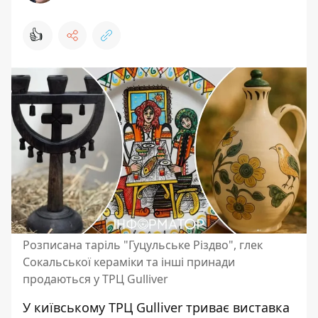
👍
Розписана таріль "Гуцульське Різдво", глек
Сокальської кераміки та інші принади
продаються у ТРЦ Gulliver
У київському ТРЦ Gulliver триває виставка