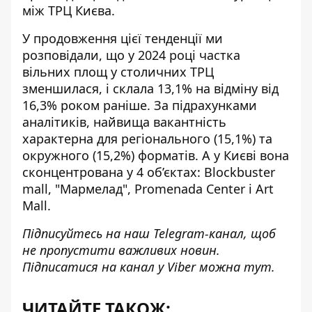
між ТРЦ Києва.
У продовження цієї тенденції ми
розповідали, що у 2024 році
частка
вільних площ у столичних ТРЦ
зменшилася
, і склала 13,1% на відміну від
16,3% роком раніше. За підрахунками
аналітиків, найвища вакантність
характерна для регіонального (15,1%) та
окружного (15,2%) форматів. А у Києві вона
сконцентрована у 4 об’єктах: Blockbuster
mall, "Мармелад", Promenada Center і Art
Mall.
Підписуйтесь на наш
Telegram-канал
, щоб
не пропустити важливих новин.
Підписатися на канал у Viber можна
тут
.
ЧИТАЙТЕ ТАКОЖ: