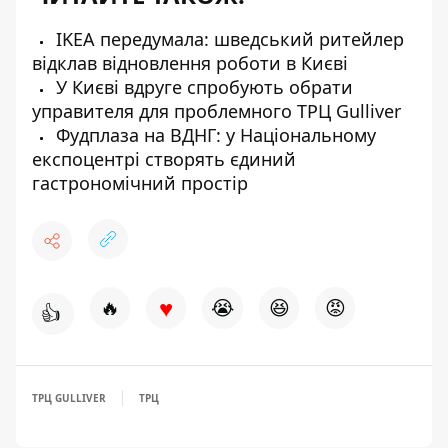
IKEA передумала: шведський ритейлер
відклав відновлення роботи в Києві
У Києві вдруге спробують обрати
управителя для проблемного ТРЦ Gulliver
Фудплаза на ВДНГ: у Національному
експоцентрі створять єдиний
гастрономічний простір
♥
🔥
😭
😆
😡
👍
ТРЦ GULLIVER
ТРЦ