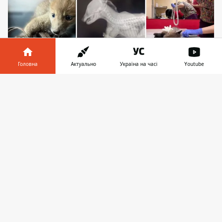
Головна
Актуально
Україна на часі
Youtube
Нажаль, після обстеження та рентгенографії
Інформатор у
Завантажити
стало зрозуміло, що врятувати лапку малюку
телефоні
👉
неможливо. Фото: Kyiv Animal Rescue Group
Київські зооволонтери врятували лисеня,
що потрапило в капкан у одному з сіл
Броварського району на Київщині. Пастку
встановив
хтось з місцевих браконьєрів
на закинутій приватній ділянці. Нажаль,
малюку не вдалося врятувати лапку,
перебиту залізяччям: тепер тваринка вже
не зможе повернутись до дикої природи.