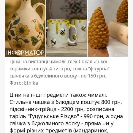
Ціни на виставці чималі: глек Сокальської
кераміки коштує 4 тис грн, кожна "фігурна"
свічечка з бджолиного воску - по 150 грн.
Фото: Etnika
Ціни на інші предмети також чималі.
Стильна чашка з блюдцем коштує 800 грн,
підсвічник-трійця - 2200 грн, розписана
таріль "Гуцульське Різдво" - 990 грн, а одна
свічка з бджолиного воску - пряма чи у
формі різних предметів (мандаринок,