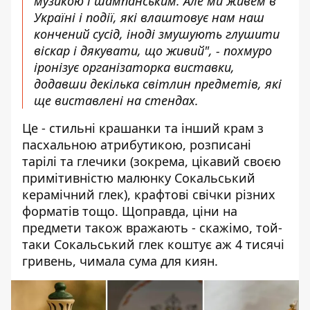
музикою і шампанським. Але ми живем в
Україні і події, які влаштовує нам наш
кончений сусід, іноді змушують глушити
віскар і дякувати, що живий", - похмуро
іронізує організаторка виставки,
додавши декілька світлин предметів, які
ще виставлені на стендах.
Це - стильні крашанки та інший крам з
пасхальною атрибутикою, розписані
тарілі та глечики (зокрема, цікавий своєю
примітивністю малюнку Сокальський
керамічний глек), крафтові свічки різних
форматів тощо. Щоправда, ціни на
предмети також вражають - скажімо, той-
таки Сокальський глек коштує аж 4 тисячі
гривень, чимала сума для киян.