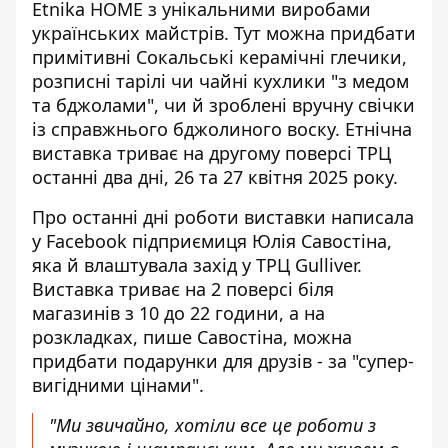
Etnika HOME з унікальними виробами
українських майстрів. Тут можна
придбати
примітивні Сокальські керамічні глечики
,
розписні тарілі чи чайні кухлики "з медом
та бджолами", чи й зроблені вручну свічки
із справжнього бджолиного воску. Етнічна
виставка триває на другому поверсі ТРЦ
останні два дні, 26 та 27 квітня 2025 року.
Про останні дні роботи виставки
написала
у Facebook
підприємиця Юлія Савостіна,
яка й влаштувала захід у ТРЦ Gulliver.
Виставка триває на 2 поверсі біля
магазинів з 10 до 22 години, а на
розкладках, пише Савостіна, можна
придбати подарунки для друзів - за "супер-
вигідними цінами".
"Ми звичайно, хотіли все це роботи з