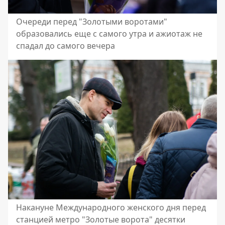
Очереди перед "Золотыми воротами"
образовались еще с самого утра и ажиотаж не
спадал до самого вечера
Накануне Международного женского дня перед
станцией метро "Золотые ворота" десятки