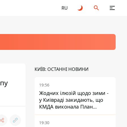
RU
КИЇВ: ОСТАННІ НОВИНИ
ппу
19:56
Жодних ілюзій щодо зими -
у Київраді закидають, що
КМДА виконала План
стійкості на 20%
19:30