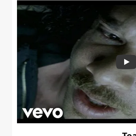
Pla
Te