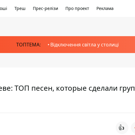
оші
Треш
Прес-релізи
Про проект
Реклама
ТОПТЕМА:
Відключення світла у столиці
еве: ТОП песен, которые сделали гру
👍