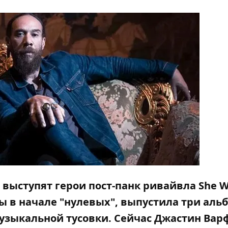
е выступят герои пост-панк ривайвла She 
ы в начале "нулевых", выпустила три альб
музыкальной тусовки. Сейчас Джастин Вар