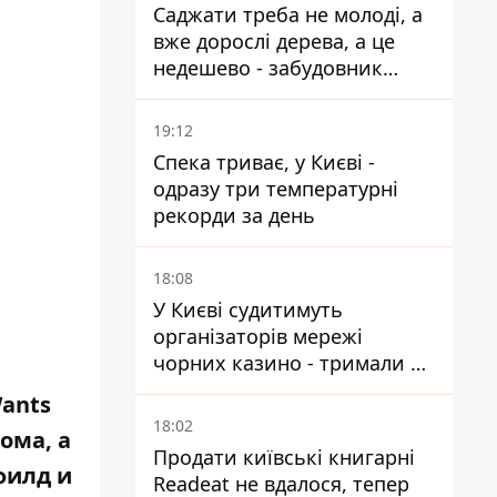
Саджати треба не молоді, а
вже дорослі дерева, а це
недешево - забудовник
Ніконов
19:12
Спека триває, у Києві -
одразу три температурні
рекорди за день
18:08
У Києві судитимуть
організаторів мережі
чорних казино - тримали 39
закладів
Wants
18:02
ома, а
Продати київські книгарні
филд и
Readeat не вдалося, тепер