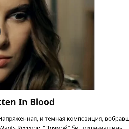
y
tten In Blood
r. Напряженная, и темная композиция, вобрав
e Wants Revenge. "Прямой" бит ритм-машины,