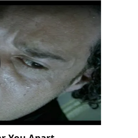
y
ar You Apart