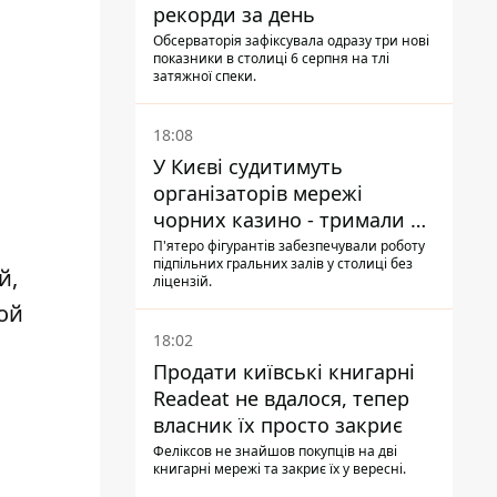
рекорди за день
Обсерваторія зафіксувала одразу три нові
показники в столиці 6 серпня на тлі
затяжної спеки.
18:08
У Києві судитимуть
організаторів мережі
чорних казино - тримали 39
закладів
П'ятеро фігурантів забезпечували роботу
підпільних гральних залів у столиці без
й,
ліцензій.
ой
18:02
Продати київські книгарні
Readeat не вдалося, тепер
власник їх просто закриє
Феліксов не знайшов покупців на дві
книгарні мережі та закриє їх у вересні.