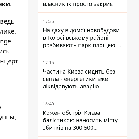
нки.
власник їх просто закриє
 ведь
17:36
На даху відомої новобудови
лике.
в Голосіївському районі
enge
розбивають парк площею в
ись
гектар
онцерт
17:15
Частина Києва сидить без
світла - енергетики вже
ліквідовують аварію
16:40
я
Кожен обстріл Києва
уппы,
балістикою наносить місту
збитків на 300-500
мільйонів - Петро