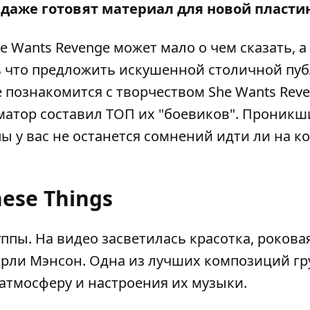
 даже готовят материал для новой пласти
Wants Revenge может мало о чем сказать, а
 что предложить искушенной столичной пуб
е познакомится с творчеством She Wants Rev
матор
составил ТОП их "боевиков". Проникш
ы у вас не останется сомнений идти ли на к
ese Things
ппы. На видео засветилась красотка, рокова
рли Мэнсон. Одна из лучших композиций гр
атмосферу и настроения их музыки.