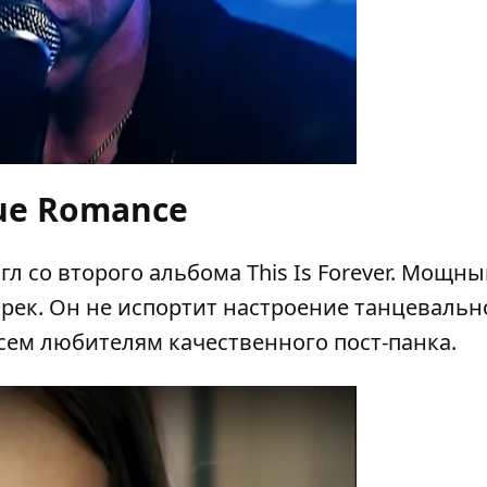
ue Romance
л со второго альбома This Is Forever. Мощны
трек. Он не испортит настроение танцевальн
сем любителям качественного пост-панка.