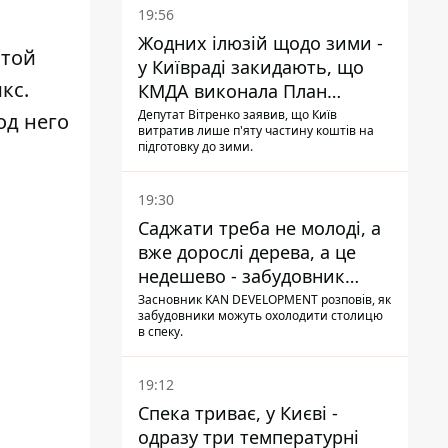
19:56
Жодних ілюзій щодо зими -
этой
у Київраді закидають, що
кс.
КМДА виконала План
стійкості на 20%
Депутат Вітренко заявив, що Київ
од него
витратив лише п'яту частину коштів на
підготовку до зими.
19:30
Саджати треба не молоді, а
вже дорослі дерева, а це
недешево - забудовник
Ніконов
Засновник KAN DEVELOPMENT розповів, як
забудовники можуть охолодити столицю
в спеку.
19:12
Спека триває, у Києві -
одразу три температурні