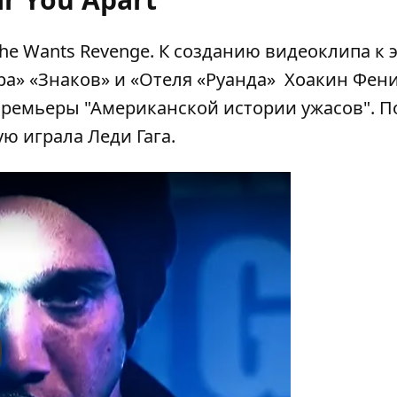
he Wants Revenge. К созданию видеоклипа к 
ра» «Знаков» и «Отеля «Руанда» Хоакин Фени
премьеры "Американской истории ужасов". П
ю играла Леди Гага.
y