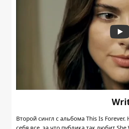
Pla
Wri
Второй сингл с альбома This Is Foreve
себя все, за что публика так любит Sh