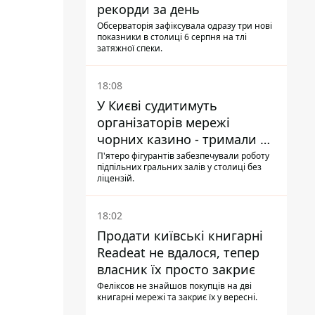
рекорди за день
Обсерваторія зафіксувала одразу три нові
показники в столиці 6 серпня на тлі
затяжної спеки.
18:08
У Києві судитимуть
організаторів мережі
чорних казино - тримали 39
закладів
П'ятеро фігурантів забезпечували роботу
підпільних гральних залів у столиці без
ліцензій.
18:02
Продати київські книгарні
Readeat не вдалося, тепер
власник їх просто закриє
Феліксов не знайшов покупців на дві
книгарні мережі та закриє їх у вересні.