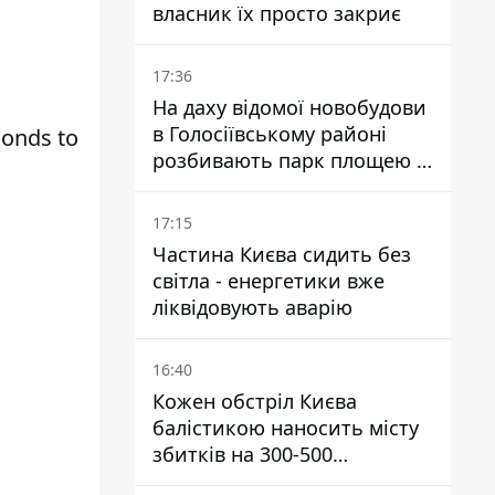
власник їх просто закриє
17:36
На даху відомої новобудови
в Голосіївському районі
onds to
розбивають парк площею в
гектар
17:15
Частина Києва сидить без
світла - енергетики вже
ліквідовують аварію
16:40
Кожен обстріл Києва
балістикою наносить місту
збитків на 300-500
мільйонів - Петро