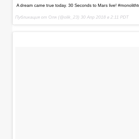
A dream came true today. 30 Seconds to Mars live! #monolith
Публикация от
Оля
(@olik_23)
30 Апр 2018 в 2:11 PDT