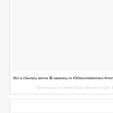
Вот и сбылась мечта 🤩 наконец-то #30secondstomars #mono
Публикация от
Nadin Smart
(@nadin_smart)
3