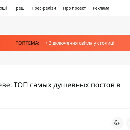
оші
Треш
Прес-релізи
Про проект
Реклама
ТОПТЕМА:
Відключення світла у столиці
иеве: ТОП самых душевных постов в
👍