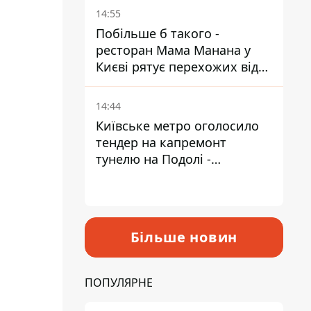
Пантелеєв
14:55
Побільше б такого -
ресторан Мама Манана у
Києві рятує перехожих від
спеки
14:44
Київське метро оголосило
тендер на капремонт
тунелю на Подолі -
триватиме майже два роки
Більше новин
ПОПУЛЯРНЕ