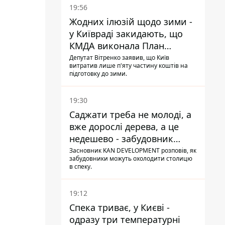
19:56
Жодних ілюзій щодо зими -
у Київраді закидають, що
КМДА виконала План
стійкості на 20%
Депутат Вітренко заявив, що Київ
витратив лише п'яту частину коштів на
підготовку до зими.
19:30
Саджати треба не молоді, а
вже дорослі дерева, а це
недешево - забудовник
Ніконов
Засновник KAN DEVELOPMENT розповів, як
забудовники можуть охолодити столицю
в спеку.
19:12
Спека триває, у Києві -
одразу три температурні