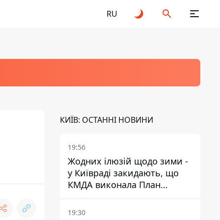
RU
КИЇВ: ОСТАННІ НОВИНИ
19:56
Жодних ілюзій щодо зими -
у Київраді закидають, що
КМДА виконала План
стійкості на 20%
19:30