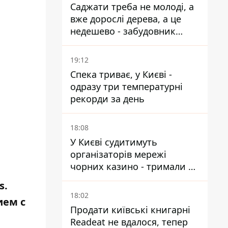
Саджати треба не молоді, а
вже дорослі дерева, а це
недешево - забудовник
Ніконов
19:12
Спека триває, у Києві -
одразу три температурні
рекорди за день
18:08
У Києві судитимуть
організаторів мережі
чорних казино - тримали 39
закладів
s.
18:02
ием с
Продати київські книгарні
Readeat не вдалося, тепер