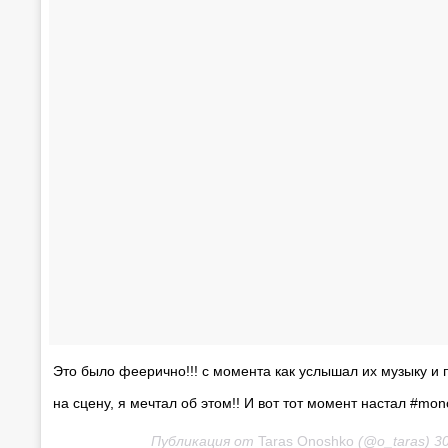
Это было феерично!!! с момента как услышал их музыку и 
на сцену, я мечтал об этом!! И вот тот момент настал #mono
Публикация от
Taras Onoshko
(@o_taras)
30