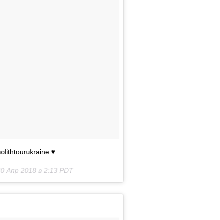
lithtourukraine ♥
0 Апр 2018 в 2:13 PDT