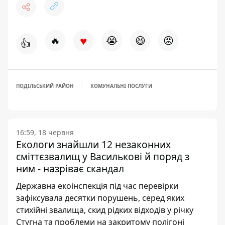
♥
🔥
😭
😆
😡
👍
ПОДІЛЬСЬКИЙ РАЙОН
КОМУНАЛЬНІ ПОСЛУГИ
16:59, 18 червня
Екологи знайшли 12 незаконних
сміттєзвалищ у Василькові й поряд з
ним - назріває скандал
Державна екоінспекція під час перевірки
зафіксувала десятки порушень, серед яких
стихійні звалища, скид рідких відходів у річку
Стугна та проблеми на закритому полігоні