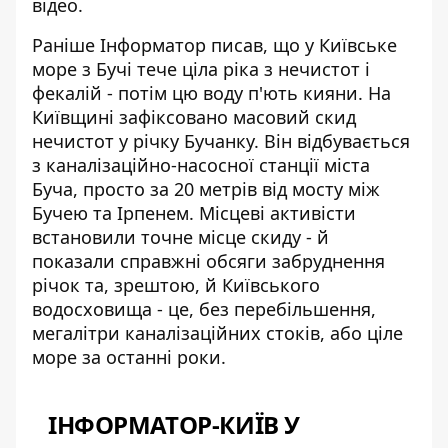
відео.
Раніше Інформатор писав, що
у Київське
море з Бучі тече ціла ріка з нечистот і
фекалій
- потім цю воду п'ють кияни. На
Київщині зафіксовано масовий скид
нечистот у річку Бучанку. Він відбувається
з каналізаційно-насосної станції міста
Буча, просто за 20 метрів від мосту між
Бучею та Ірпенем. Місцеві активісти
встановили точне місце скиду - й
показали справжні обсяги забруднення
річок та, зрештою, й Київського
водосховища - це, без перебільшення,
мегалітри каналізаційних стоків, або ціле
море за останні роки.
ІНФОРМАТОР-КИЇВ У