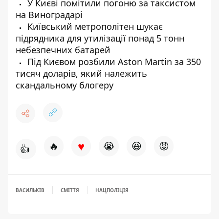
У Києві помітили погоню за таксистом
на Виноградарі
Київський метрополітен шукає
підрядника для утилізації понад 5 тонн
небезпечних батарей
Під Києвом розбили Aston Martin за 350
тисяч доларів, який належить
скандальному блогеру
♥
🔥
😭
😆
😡
👍
ВАСИЛЬКІВ
СМІТТЯ
НАЦПОЛІЦІЯ