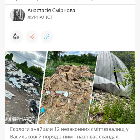
Анастасія Смірнова
ЖУРНАЛІСТ
👍
Екологи знайшли 12 незаконних сміттєзвалищ у
Василькові й поряд з ним - назріває скандал