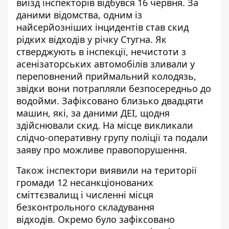
виїзд інспекторів відбувся 16 червня. За
даними відомства, одним із
найсерйозніших інцидентів став скид
рідких відходів у річку Стугна.
Як
стверджують в інспекції,
нечистоти з
асенізаторських автомобілів зливали у
переповнений приймальний колодязь
,
звідки вони потрапляли безпосередньо до
водойми. Зафіксовано близько двадцяти
машин, які, за даними ДЕІ, щодня
здійснювали скид.
На місце викликали
слідчо-оперативну групу поліції та подали
заяву про можливе правопорушення.
Також інспектори виявили на території
громади 12 несанкціонованих
сміттєзвалищ і численні місця
безконтрольного складування
відходів.
Окремо було зафіксовано