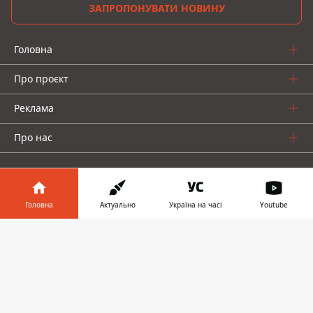
ЗАПРОПОНУВАТИ НОВИНУ
Головна
Про проєкт
Реклама
Про нас
Головна
Актуально
Україна на часі
Youtube
Інформатор у
Інформатор проекти
Завантажити
телефоні
👉
Інформатор-Україна
Geek
Гроші
Авто
© 2016-2026 Informator