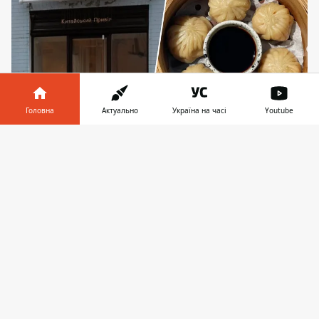
Головна
Актуально
Україна на часі
Youtube
Кияни, які вже навідалися до нового ресторану,
Інформатор у
Завантажити
особливо схвалюють пельмені з креветками
телефоні
👉
Без урочистого відкриття та зайвого шуму
на столичному Подолі відкрився ресторан
“Китайський привіт” від відомого
київського ресторатора Міши Кацуріна. Це
вже п’ятий “Привіт”, що працює у Києві:
перший китайський
відкрився ще 2016
рок
у, потім були в’єтанмський, тайський
та японський. І ось на Фролівській