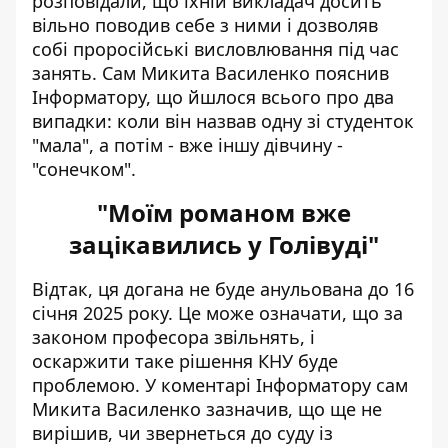
розповідали, що їхній викладач досить
вільно поводив себе з ними і дозволяв
собі проросійські висловлювання під час
занять. Сам Микита Василенко пояснив
Інформатору, що йшлося всього про два
випадки: коли він назвав одну зі студенток
"мала", а потім - вже іншу дівчину -
"сонечком".
"Моїм романом вже
зацікавились у Голівуді"
Відтак, ця догана не буде анульована до 16
січня 2025 року. Це може означати, що за
законом професора звільнять, і
оскаржити таке рішення КНУ буде
проблемою. У коментарі Інформатору сам
Микита Василенко зазначив, що ще не
вирішив, чи звернеться до суду із