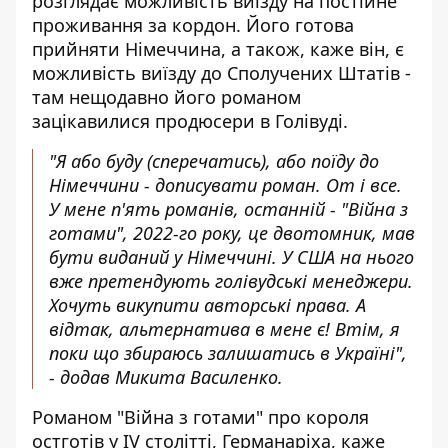
розглядає можливість виїзду на постійне
проживання за кордон. Його готова
прийняти Німеччина, а також, каже він, є
можливість виїзду до Сполучених Штатів -
там нещодавно його романом
зацікавилися продюсери в Голівуді.
"Я або буду (сперечатись), або поїду до
Німеччини - дописувати роман. От і все.
У мене п'ять романів, останній - "Війна з
готами", 2022-го року, це двотомник, мав
бути виданий у Німеччині. У США на нього
вже претендують голівудські менеджери.
Хочуть викупити авторські права. А
відтак, альтернатива в мене є! Втім, я
поки що збираюсь залишатись в Україні",
- додав Микита Василенко.
Романом "Війна з готами" про короля
остготів у IV столітті, Германаріха, каже