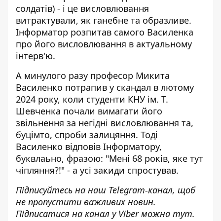
солдатів) - і це висловлювання
витрактували, як ганебне та образливе.
Інформатор розпитав самого Василенка
про його висловлювання в актуальному
інтерв'ю.
А минулого разу професор Микита
Василенко потрапив у скандал в лютому
2024 року, коли студенти КНУ ім. Т.
Шевченка почали вимагати його
звільнення за
негідні висловлювання та,
буцімто, спроби залицяння
. Тоді
Василенко відповів Інформатору,
буквлаьно, фразою: "Мені 68 років, яке тут
чіпляння?!" - а усі закиди спростував.
Підписуйтесь на наш
Telegram-канал
, щоб
не пропустити важливих новин.
Підписатися на канал у Viber можна
тут
.