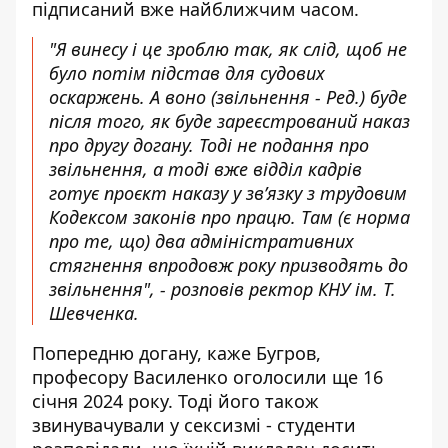
підписаний вже найближчим часом.
"Я винесу і це зроблю так, як слід, щоб не
було потім підстав для судових
оскаржень. А воно (звільнення - Ред.) буде
після того, як буде зареєстрований наказ
про другу догану. Тоді не подання про
звільнення, а тоді вже відділ кадрів
готує проєкт наказу у звʼязку з трудовим
Кодексом законів про працю. Там (є норма
про те, що) два адміністративних
стягнення впродовж року призводять до
звільнення", - розповів ректор КНУ ім. Т.
Шевченка.
Попередню догану, каже Бугров,
професору Василенко оголосили ще 16
січня 2024 року. Тоді його також
звинувачували у сексизмі - студенти