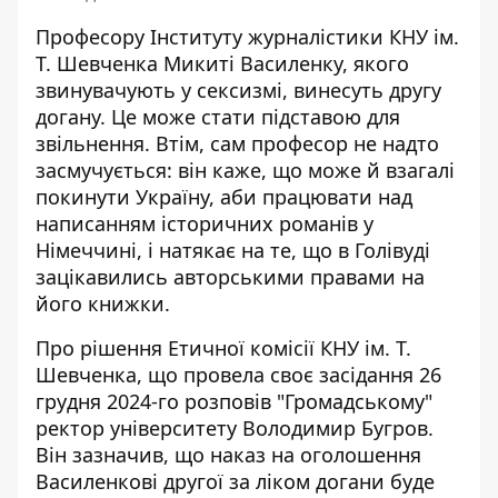
Професору Інституту журналістики КНУ ім.
Т. Шевченка Микиті Василенку, якого
звинувачують у сексизмі, винесуть другу
догану. Це може стати підставою для
звільнення. Втім, сам професор
не надто
засмучується
: він каже, що може й взагалі
покинути Україну, аби працювати над
написанням історичних романів у
Німеччині, і натякає на те, що в Голівуді
зацікавились авторськими правами на
його книжки.
Про рішення Етичної комісії КНУ ім. Т.
Шевченка, що провела своє засідання 26
грудня 2024-го
розповів "Громадському"
ректор університету Володимир Бугров.
Він зазначив, що наказ на оголошення
Василенкові другої за ліком догани буде