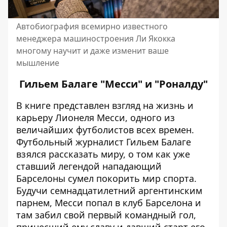
Автобиография всемирно известного
менеджера машиностроения Ли Якокка
многому научит и даже изменит ваше
мышление
Гильем Балаге "Месси" и "Роналду"
В книге представлен взгляд на жизнь и
карьеру Лионеля Месси, одного из
величайших футболистов всех времен.
Футбольный журналист Гильем Балаге
взялся рассказать миру, о том как уже
ставший легендой нападающий
Барселоны сумел покорить мир спорта.
Будучи семнадцатилетний аргентинским
парнем, Месси попал в клуб Барселона и
там забил свой первый командный гол,
принесший ему славу и давший старт его