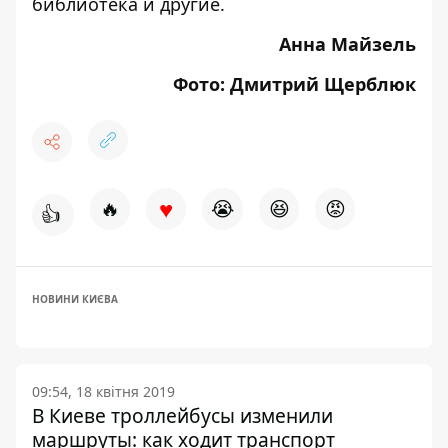
библиотека и другие.
Анна Майзель
Фото: Дмитрий Щерблюк
♥
🔥
😭
😆
😡
👍
НОВИНИ КИЄВА
09:54, 18 квітня 2019
В Киеве троллейбусы изменили
маршруты: как ходит транспорт