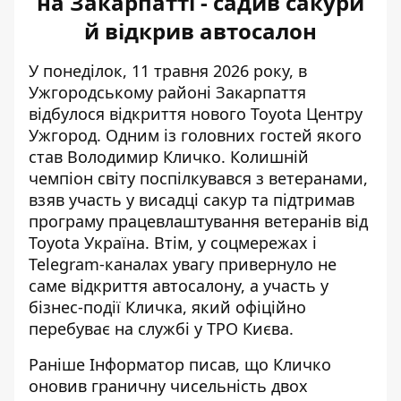
на Закарпатті - садив сакури
й відкрив автосалон
У понеділок, 11 травня 2026 року, в
Ужгородському районі Закарпаття
відбулося відкриття нового Toyota Центру
Ужгород. О
дним із
головних гостей якого
став
Володимир Кличко. Колишній
чемпіон світу поспілкувався з ветеранами,
взяв участь у висадці сакур та підтримав
програму працевлаштування ветеранів від
Toyota Україна.
Втім, у соцмережах і
Telegram-каналах увагу привернуло не
саме відкриття автосалону, а участь у
бізнес-події Кличка, який офіційно
перебуває на службі у ТРО Києва.
Раніше Інформатор писав, що
Кличко
оновив граничну чисельність двох