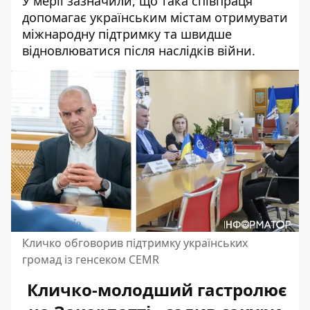
У мерії зазначили, що така співпраця
допомагає українським містам отримувати
міжнародну підтримку та швидше
відновлюватися після наслідків війни.
Кличко обговорив підтримку українських
громад із генсеком CEMR
Кличко-молодший гастролює