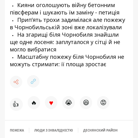
Кияни оголошують війну бетонним
півсферам і шукають їм заміну - петиція
Прип’ять трохи задимілася але пожежу
в Чорнобильській зоні вже локалізували
На згарищі біля Чорнобиля знайшли
ще одне лосеня: заплуталося у сітці й не
могло вибратися
Масштабну пожежу біля Чорнобиля не
можуть стримати: її площа зростає
♥
🔥
😭
😆
😡
👍
ПОЖЕЖА
ЛЮДИ З ІНВАЛІДНІСТЮ
ДЕСНЯНСКИЙ РАЙОН