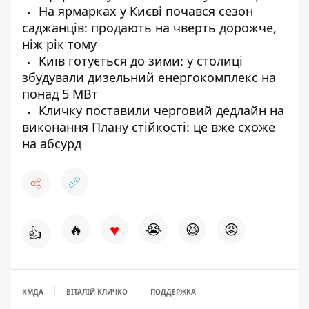
На ярмарках у Києві почався сезон
саджанців: продають на чверть дорожче,
ніж рік тому
Київ готується до зими: у столиці
збудували дизельний енергокомплекс на
понад 5 МВт
Кличку поставили черговий дедлайн на
виконання Плану стійкості: це вже схоже
на абсурд
♥
🔥
😭
😆
😡
👍
КМДА
ВІТАЛІЙ КЛИЧКО
ПОДДЕРЖКА