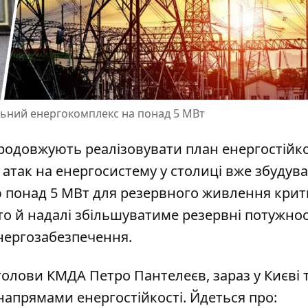
ельний енергокомплекс на понад 5 МВт
продовжують реалізовувати план енергостійко
 атак на енергосистему
у столиці вже збудув
 понад 5 МВт для резервного живлення крит
то й надалі збільшуватиме резервні потужнос
нергозабезпечення.
 голови КМДА Петро Пантелеєв,
зараз у Києві 
напрямами енергостійкості. Йдеться про: