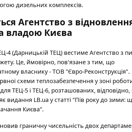
могою дизельних комплексів.
ся Агентство з відновлення
за владою Києва
Ц-4 (Дарницькій ТЕЦ) вестиме Агентство з п
ту. Це, ймовірно, пов'язане з тим, що
атному власнику
- ТОВ "Євро-Реконструкція".
рвної схеми теплозабезпечення у зоні роботи
для ТЕЦ-5 і ТЕЦ-6, розташованих, відповідно,
є видання LB.ua у статті "Пів року до зими: 
ачання Києва".
новив граничну чисельність двох департаме