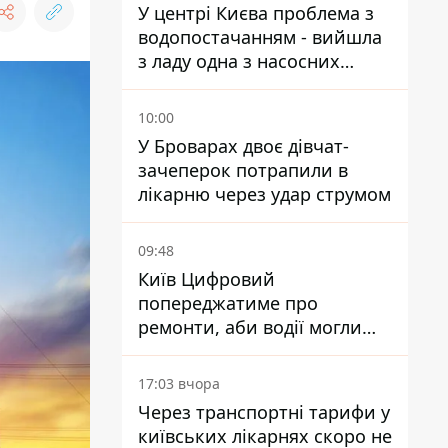
У центрі Києва проблема з
водопостачанням - вийшла
з ладу одна з насосних
станцій
10:00
У Броварах двоє дівчат-
зачеперок потрапили в
лікарню через удар струмом
09:48
Київ Цифровий
попереджатиме про
ремонти, аби водії могли
уникати ділянок із заторами
17:03 вчора
Через транспортні тарифи у
київських лікарнях скоро не