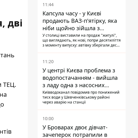
11:44
Капсула часу - у Києві
, дві
продають ВАЗ-п'ятірку, яка
ніби щойно зійшла з
конвейєра
У столиці виставили на продаж "жигулі",
що виглядають, як нові, попри десятиліття
з моменту випуску: автівку зберігали десь
у гаражі, вона навіть зберегла "рідну" гуму
итань
11:20
У центрі Києва проблема з
водопостачанням - вийшла
 ТЕЦ.
з ладу одна з насосних
станцій
Київводоканал повідомив про понижений
 на
тиск води у Шевченківському районі
через аварію на станції
що
10:00
У Броварах двоє дівчат-
нтів
зачеперок потрапили в