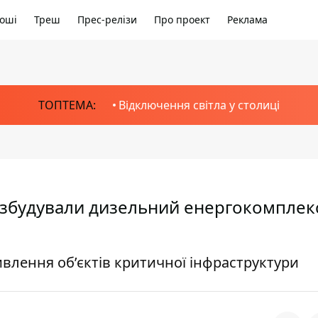
оші
Треш
Прес-релізи
Про проект
Реклама
ТОПТЕМА:
Відключення світла у столиці
ці збудували дизельний енергокомплек
влення об’єктів критичної інфраструктури