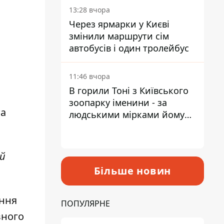
13:28 вчора
Через ярмарки у Києві
змінили маршрути сім
автобусів і один тролейбус
11:46 вчора
В горили Тоні з Київського
зоопарку іменини - за
та
людськими мірками йому
вже понад 90 років
ий
Більше новин
ення
ПОПУЛЯРНЕ
вного