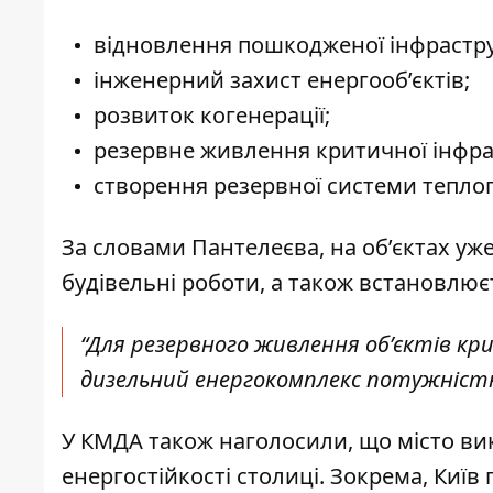
відновлення пошкодженої інфрастру
інженерний захист енергооб’єктів;
розвиток когенерації;
резервне живлення критичної інфра
створення резервної системи тепло
За словами Пантелеєва, на об’єктах уж
будівельні роботи, а також встановлю
“Для резервного живлення обʼєктів к
дизельний енергокомплекс потужністю 
У КМДА також наголосили, що місто вик
енергостійкості столиці. Зокрема, Киї