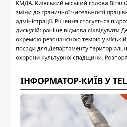
КМДА. Київський міський голова Вітал
зміни до граничної чисельності працівн
адміністрації. Рішення стосується підр
дискусій: раніше відмова ліквідувати 
окремою резонансною темою у міській 
посади для Департаменту територіально
охорони культурної спадщини. Розпоря
ІНФОРМАТОР-КИЇВ У TE