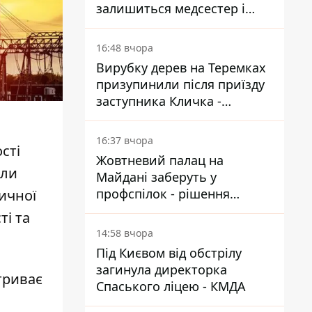
залишиться медсестер і
санітарок - професор
Голубовська
16:48 вчора
Вирубку дерев на Теремках
призупинили після приїзду
заступника Кличка -
почався діалог
16:37 вчора
сті
Жовтневий палац на
али
Майдані заберуть у
профспілок - рішення
ичної
Господарського суду
ті та
14:58 вчора
Під Києвом від обстрілу
загинула директорка
триває
Спаського ліцею - КМДА