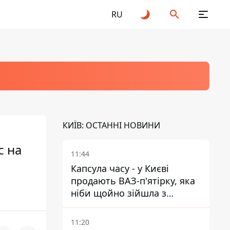
RU
КИЇВ: ОСТАННІ НОВИНИ
с на
11:44
Капсула часу - у Києві
продають ВАЗ-п'ятірку, яка
ніби щойно зійшла з
конвейєра
11:20