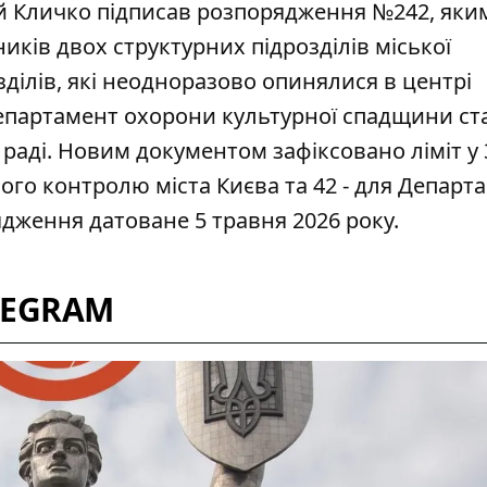
ій Кличко підписав розпорядження №242, яким
иків двох структурних підрозділів міської
озділів, які неодноразово опинялися в центрі
Департамент охорони культурної спадщини ст
раді. Новим документом зафіксовано ліміт у 
го контролю міста Києва та 42 - для Департ
дження датоване 5 травня 2026 року.
LEGRAM