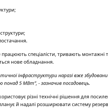
ктури;
структури;
постачання.
е працюють спеціалісти, тривають монтажні 
ється нове обладнання.
ритичної інфраструктури наразі вже збудован
понад 5 МВт”, - зазначив посадовець.
ористовує різні технічні рішення для посил
в планує й надалі розширювати систему резер