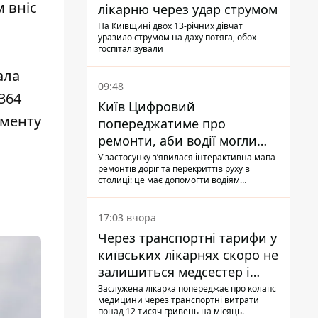
 вніс
лікарню через удар струмом
На Київщині двох 13-річних дівчат
уразило струмом на даху потяга, обох
госпіталізували
ала
09:48
364
Київ Цифровий
аменту
попереджатиме про
ремонти, аби водії могли
уникати ділянок із заторами
У застосунку зʼявилася інтерактивна мапа
ремонтів доріг та перекриттів руху в
столиці: це має допомогти водіям
сформувати маршрути руху таким чином,
щоб не потрапити в затор
17:03 вчора
Через транспортні тарифи у
київських лікарнях скоро не
залишиться медсестер і
санітарок - професор
Заслужена лікарка попереджає про колапс
медицини через транспортні витрати
Голубовська
понад 12 тисяч гривень на місяць.