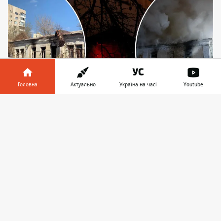
Головна
Актуально
Україна на часі
Youtube
Інформатор у
Завантажити
Садиба спалахнула вже втретє за останній
телефоні
👉
місяць, кажуть пам'яткоохоронці. Фото: ГУ ДСНС
України у Києві, Дмитро Перов
У Києві на Подолі у ніч на вівторок, 9
грудня 2025 року горіла чергова історична
будівля. Йдеться про
одноповерхову
садибу Йосипа Сидорова
1900 року
побудови, що на Ярославовім Валу.
Зауважимо, що за останній місяць ця