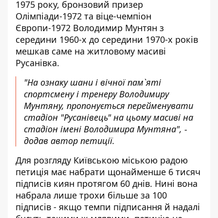
1975 року, бронзовий призер
Олімпіади-1972 та віце-чемпіон
Європи-1972 Володимир Мунтян з
середини 1960-х до середини 1970-х років
мешкав саме на житловому масиві
Русанівка.
"На ознаку шани і вічної пам`яті
спортсмену і тренеру Володимиру
Мунтяну, пропонується перейменувати
стадіон "Русанівець" на цьому масиві на
стадіон імені Володимира Мунтяна", -
додав автор петиції.
Для розгляду Київською міською радою
петиція має набрати щонайменше 6 тисяч
підписів киян протягом 60 днів. Нині вона
набрала лише трохи більше за 100
підписів - якщо темпи підписання й надалі