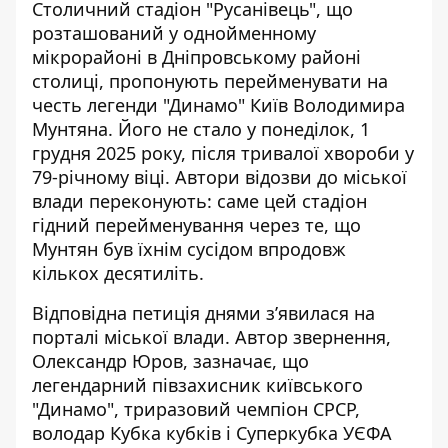
Столичний стадіон "Русанівець", що
розташований у однойменному
мікрорайоні в Дніпровському районі
столиці, пропонують перейменувати на
честь легенди "Динамо" Київ Володимира
Мунтяна. Його
не стало у понеділок, 1
грудня
2025 року, після тривалої хвороби у
79-річному віці. Автори відозви до міської
влади переконують: саме цей стадіон
гідний перейменування через те, що
Мунтян був їхнім сусідом впродовж
кількох десятиліть.
Відповідна петиція днями
з’явилася на
порталі міської влади
. Автор звернення,
Олександр Юров, зазначає, що
легендарний півзахисник київського
"Динамо", триразовий чемпіон СРСР,
володар Кубка кубків і Суперкубка УЄФА