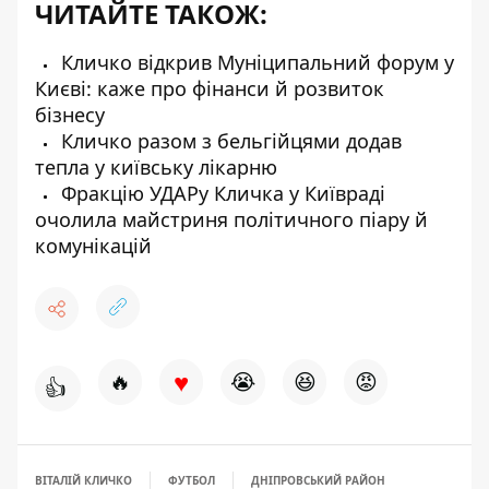
ЧИТАЙТЕ ТАКОЖ:
Кличко відкрив Муніципальний форум у
Києві: каже про фінанси й розвиток
бізнесу
Кличко разом з бельгійцями додав
тепла у київську лікарню
Фракцію УДАРу Кличка у Київраді
очолила майстриня політичного піару й
комунікацій
♥
🔥
😭
😆
😡
👍
ВІТАЛІЙ КЛИЧКО
ФУТБОЛ
ДНІПРОВСЬКИЙ РАЙОН