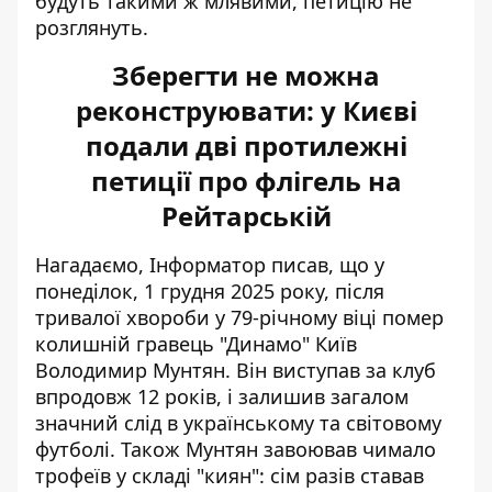
будуть такими ж млявими, петицію не
розглянуть.
Зберегти не можна
реконструювати: у Києві
подали дві протилежні
петиції про флігель на
Рейтарській
Нагадаємо, Інформатор писав, що у
понеділок, 1 грудня 2025 року, після
тривалої хвороби у 79-річному віці
помер
колишній гравець "Динамо" Київ
Володимир Мунтян
. Він виступав за клуб
впродовж 12 років, і залишив загалом
значний слід в українському та світовому
футболі. Також Мунтян завоював чимало
трофеїв у складі "киян": сім разів ставав