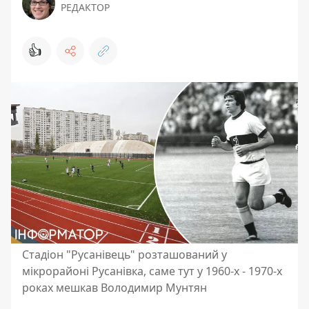
РЕДАКТОР
👍
Стадіон "Русанівець" розташований у
мікрорайоні Русанівка, саме тут у 1960-х - 1970-х
роках мешкав Володимир Мунтян