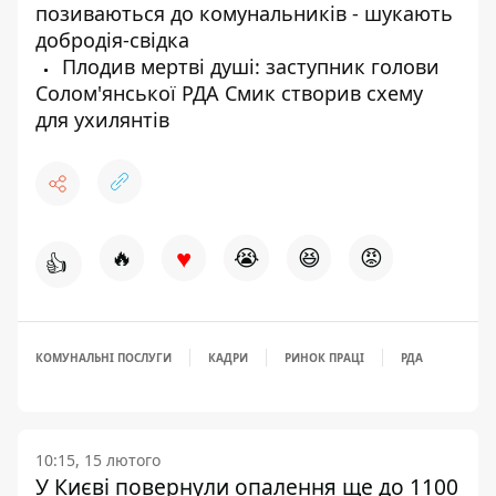
позиваються до комунальників - шукають
добродія-свідка
Плодив мертві душі: заступник голови
Солом'янської РДА Смик створив схему
для ухилянтів
♥
🔥
😭
😆
😡
👍
КОМУНАЛЬНІ ПОСЛУГИ
КАДРИ
РИНОК ПРАЦІ
РДА
10:15, 15 лютого
У Києві повернули опалення ще до 1100