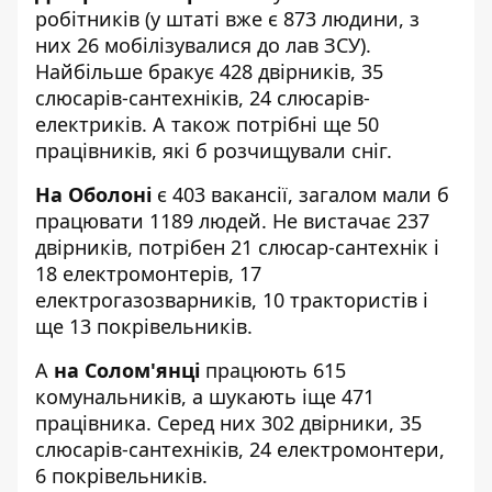
робітників (у штаті вже є 873 людини, з
них 26 мобілізувалися до лав ЗСУ).
Найбільше бракує 428 двірників, 35
слюсарів-сантехніків, 24 слюсарів-
електриків. А також потрібні ще 50
працівників, які б розчищували сніг.
На Оболоні
є 403 вакансії, загалом мали б
працювати 1189 людей. Не вистачає 237
двірників, потрібен 21 слюсар-сантехнік і
18 електромонтерів, 17
електрогазозварників, 10 трактористів і
ще 13 покрівельників.
А
на Солом'янці
працюють 615
комунальників, а шукають іще 471
працівника. Серед них 302 двірники, 35
слюсарів-сантехніків, 24 електромонтери,
6 покрівельників.