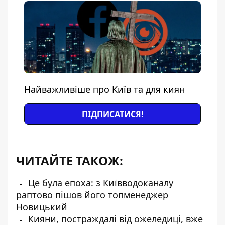
Найважливіше про Київ та для киян
ПІДПИСАТИСЯ!
ЧИТАЙТЕ ТАКОЖ:
Це була епоха: з Київводоканалу
раптово пішов його топменеджер
Новицький
Кияни, постраждалі від ожеледиці, вже