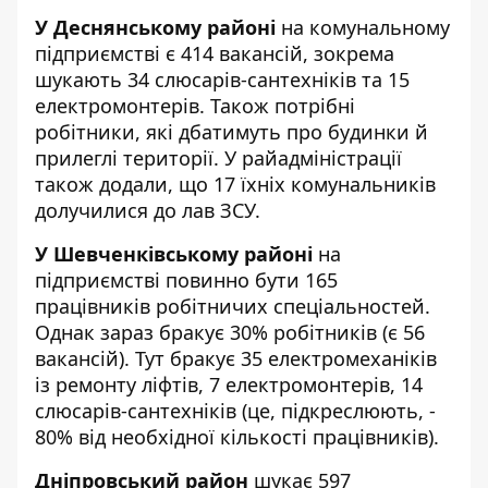
У Деснянському районі
на комунальному
підприємстві є 414 вакансій, зокрема
шукають 34 слюсарів-сантехніків та 15
електромонтерів. Також потрібні
робітники, які дбатимуть про будинки й
прилеглі території. У райадміністрації
також додали, що 17 їхніх комунальників
долучилися до лав ЗСУ.
У Шевченківському районі
на
підприємстві повинно бути 165
працівників робітничих спеціальностей.
Однак зараз бракує 30% робітників (є 56
вакансій). Тут бракує 35 електромеханіків
із ремонту ліфтів, 7 електромонтерів, 14
слюсарів-сантехніків (це, підкреслюють, -
80% від необхідної кількості працівників).
Дніпровський район
шукає 597