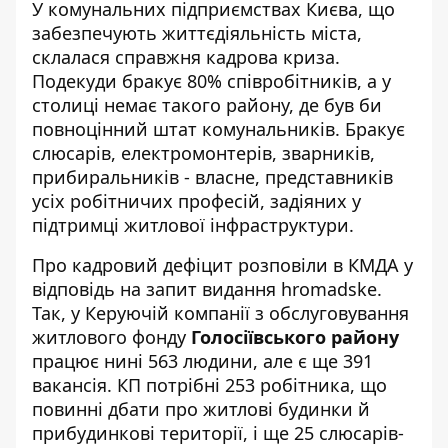
У комунальних підприємствах Києва, що
забезпечують життєдіяльність міста,
склалася справжня кадрова криза.
Подекуди бракує 80% співробітників, а у
столиці немає такого району, де був би
повноцінний штат комунальників
. Бракує
слюсарів, електромонтерів, зварників,
прибиральників - власне, представників
усіх робітничих професій, задіяних у
підтримці житлової інфраструктури.
Про кадровий дефіцит розповіли в КМДА у
відповідь
на запит видання hromadske
.
Так, у Керуючій компанії з обслуговування
житлового фонду
Голосіївського району
працює нині 563 людини, але є ще 391
вакансія. КП потрібні 253 робітника, що
повинні дбати про житлові будинки й
прибудинкові території, і ще 25 слюсарів-