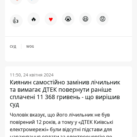
♥
🔥
😭
😆
😡
👍
СУД
WOG
11:50, 24 квітня 2024
Киянин самостійно замінив лічильник
та вимагає ДТЕК повернути раніше
сплачені 11 368 гривень - що вирішив
суд
Чоловік вказує, що його лічильник не був
повірений 12 років, а тому у «ДТЕК Київські
електромережі» були відсутні підстави для
нарахування оплати за електроенергію по