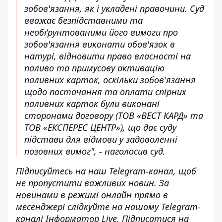
зобов'язання, як і укладені правочини. Суд
вважає безпідставними та
необґрунтованими його вимоги про
зобов'язання виконати обов'язок в
натурі, відновити право власності на
паливо та примусову активацію
паливних карток, оскільки зобов'язання
щодо постачання та оплати спірних
паливних карток були виконані
сторонами договору (ТОВ «ВЕСТ КАРД» та
ТОВ «ЕКСПЕРЕС ЦЕНТР»), що дає суду
підстави для відмови у задоволенні
позовних вимог", - наголосив суд.
Підписуйтесь на наш
Telegram-канал
, щоб
не пропустити важливих новин. За
новинами в режимі онлайн прямо в
месенджері слідкуйте на нашому Telegram-
каналі
Інформатор Live
. Підписатися на