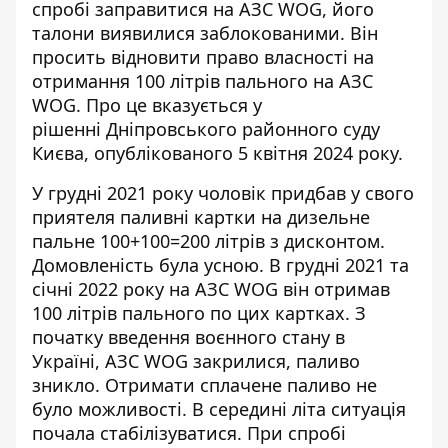
спробі
заправитися на АЗС WOG
, його
талони виявилися заблокованими. Він
просить відновити право власності на
отримання 100 літрів пального на АЗС
WOG. Про це вказується у
рішенні Дніпровського районного суду
Києва, опублікованого 5 квітня 2024 року.
У грудні 2021 року чоловік придбав у свого
приятеля
паливні картки на дизельне
пальне
100+100=200 літрів з дисконтом.
Домовленість була усною. В грудні 2021 та
січні 2022 року на АЗС WOG він отримав
100 літрів пального по цих картках. З
початку введення воєнного стану в
Україні, АЗС WOG закрилися, паливо
зникло. Отримати сплачене паливо не
було можливості. В середині літа ситуація
почала стабілізуватися. При спробі