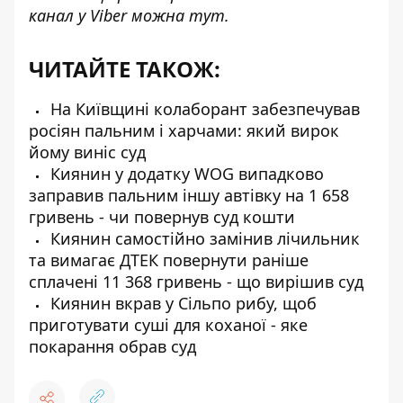
канал у Viber можна
тут
.
ЧИТАЙТЕ ТАКОЖ:
На Київщині колаборант забезпечував
росіян пальним і харчами: який вирок
йому виніс суд
Киянин у додатку WOG випадково
заправив пальним іншу автівку на 1 658
гривень - чи повернув суд кошти
Киянин самостійно замінив лічильник
та вимагає ДТЕК повернути раніше
сплачені 11 368 гривень - що вирішив суд
Киянин вкрав у Сільпо рибу, щоб
приготувати суші для коханої - яке
покарання обрав суд