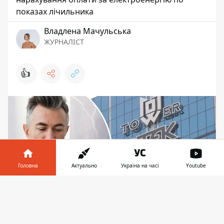
показах лічильника
Владлена Мачульська
ЖУРНАЛІСТ
👍
Головна
Актуально
Україна на часі
Youtube
Інформатор у
Завантажити
телефоні
👉
Чоловік вимагає «ДТЕК Київські електромережі»