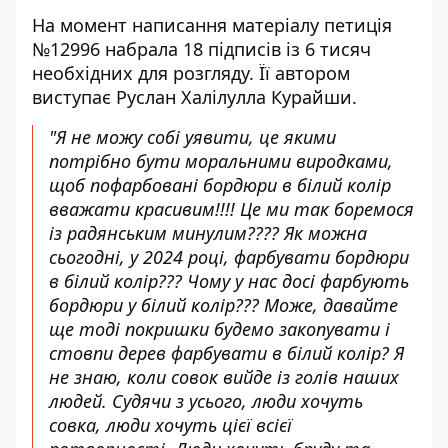
На момент написання матеріалу
петиція
№12996 набрала 18 підписів
із 6 тисяч
необхідних для розгляду. Її автором
виступає Руслан Халілулла Курайши.
"Я не можу собі уявити, це якими
потрібно бути моральними виродками,
щоб пофарбовані бордюри в білий колір
вважати красивим!!!! Це ми так боремося
із радянським минулим???? Як можна
сьогодні, у 2024 році, фарбувати бордюри
в білий колір??? Чому у нас досі фарбують
бордюри у білий колір??? Може, давайте
ще тоді покришки будемо закопувати і
стовпи дерев фарбувати в білий колір? Я
не знаю, коли совок вийде із голів наших
людей. Судячи з усього, люди хочуть
совка, люди хочуть цієї всієї