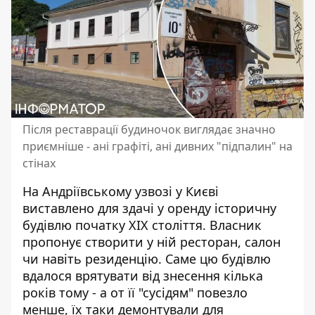
Після реставрації будиночок виглядає значно
приємніше - ані графіті, ані дивних "підпалин" на
стінах
На Андріївському узвозі у Києві
виставлено для здачі у оренду історичну
будівлю початку ХІХ століття. Власник
пропонує створити у ній ресторан
, салон
чи навіть резиденцію. Саме цю будівлю
вдалося врятувати від знесення кілька
років тому - а от її "сусідям" повезло
менше, їх таки демонтували для