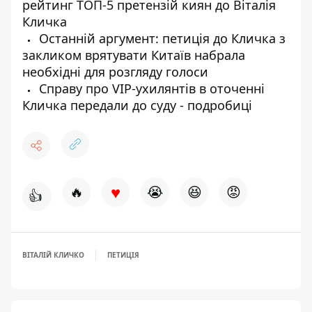
рейтинг ТОП-5 претензій киян до Віталія
Кличка
Останній аргумент: петиція до Кличка з
закликом врятувати Китаїв набрала
необхідні для розгляду голоси
Справу про VIP-ухилянтів в оточенні
Кличка передали до суду - подробиці
♥
🔥
😭
😆
😡
👍
ВІТАЛІЙ КЛИЧКО
ПЕТИЦІЯ