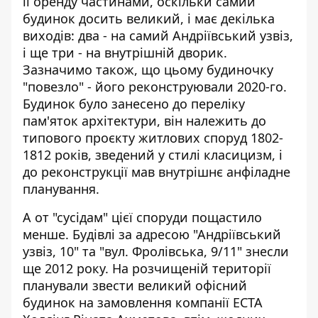
її оренду частинами, оскільки самий
будинок досить великий, і має декілька
виходів: два - на самий Андріївський узвіз,
і ще три - на внутрішній дворик.
Зазначимо також, що цьому будиночку
"повезло" - його реконструювали 2020-го.
Будинок було занесено до переліку
пам'яток архітектури, він належить до
типового проєкту житлових споруд 1802-
1812 років, зведений у стилі класицизм, і
до реконструкції мав внутрішнє анфіладне
планування.
А от "сусідам" цієї споруди пощастило
менше. Будівлі за адресою "Андріївський
узвіз, 10" та "вул. Фролівська, 9/11" знесли
ще 2012 року. На розчищеній території
планували звести великий офісний
будинок на замовлення компанії ЕСТА