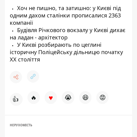
Хоч не пишно, та затишно: у Києві під
одним дахом сталінки прописалися 2363
компанії
Будівля Річкового вокзалу у Києві дихає
на ладан - архітектор
У Києві розбирають по цеглині
історичну Поліцейську дільницю початку
ХХ століття
♥
🔥
😭
😆
😡
👍
НЕРУХОМІСТЬ