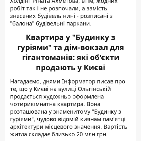
Холдінг Ріната Ахметова, втім, жодних
робіт так і не розпочали, а замість
знесених будівель нині - розписані з
"балона" будівельні паркани.
Квартира у "Будинку з
гуріями" та дім-вокзал для
гігантоманів: які об'єкти
продають у Києві
Нагадаємо, днями Інформатор писав про
те, що у Києві на вулиці Ольгінській
продається
художньо оформлена
чотирикімнатна квартира
. Вона
розташована у знаменитому "Будинку з
гуріями", чудово відомій киянам пам'ятці
архітектури місцевого значення. Вартість
житла складає близько 20 млн грн.