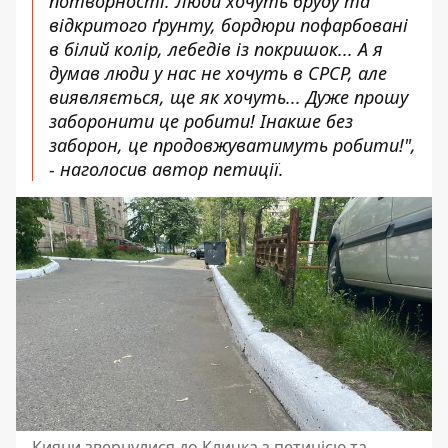
потворності. Люди хочуть бруду та
відкритого ґрунту, бордюри пофарбовані
в білий колір, лебедів із покришок... А я
думав люди у нас не хочуть в СРСР, але
виявляється, ще як хочуть... Дуже прошу
заборонити це робити! Інакше без
заборон, це продовжуватимуть робити!",
- наголосив автор петиції.
Кияни звернулися до Кличка з петицією та