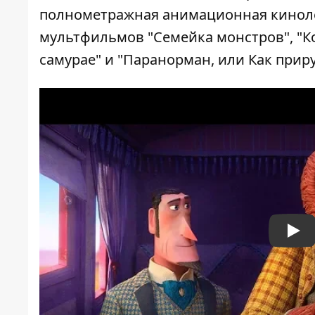
полнометражная анимационная кинолент
мультфильмов "Семейка монстров", "Ко
самурае" и "Паранорман, или Как прир
Pla