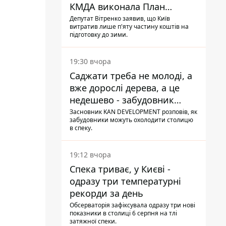
КМДА виконала План
стійкості на 20%
Депутат Вітренко заявив, що Київ
витратив лише п'яту частину коштів на
підготовку до зими.
19:30 вчора
Саджати треба не молоді, а
вже дорослі дерева, а це
недешево - забудовник
Ніконов
Засновник KAN DEVELOPMENT розповів, як
забудовники можуть охолодити столицю
в спеку.
19:12 вчора
Спека триває, у Києві -
одразу три температурні
рекорди за день
Обсерваторія зафіксувала одразу три нові
показники в столиці 6 серпня на тлі
затяжної спеки.