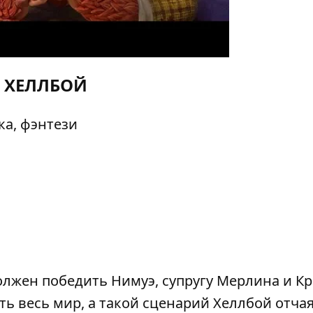
ХЕЛЛБОЙ
ка, фэнтези
олжен победить Нимуэ, супругу Мерлина и К
ть весь мир, а такой сценарий Хеллбой отча