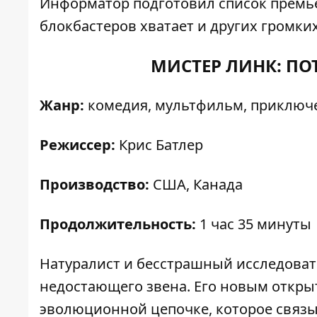
Информатор
подготовил список премье
блокбастеров хватает и других громки
МИСТЕР ЛИНК: П
Жанр:
комедия, мультфильм, приключ
Режиссер:
Крис Батлер
Производство:
США, Канада
Продолжительность:
1 час 35 минуты
Натуралист и бесстрашный исследоват
недостающего звена. Его новым откры
эволюционной цепочке, которое связыв