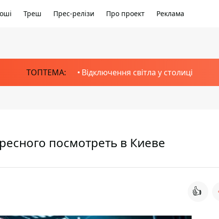
оші
Треш
Прес-релізи
Про проект
Реклама
ТОПТЕМА:
Відключення світла у столиці
ресного посмотреть в Киеве
👍