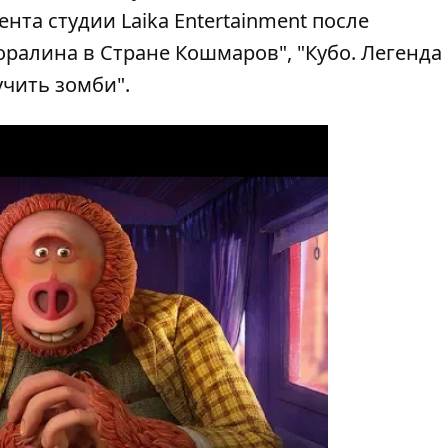
а студии Laika Entertainment после
ралина в Стране Кошмаров", "Кубо. Легенда
учить зомби".
y