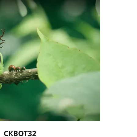
y
СКВОТ32