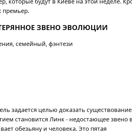
р, которые будут в Киеве на этой неделе. Кр
х премьер.
ОТЕРЯННОЕ ЗВЕНО ЭВОЛЮЦИИ
ения, семейный, фэнтези
ель задается целью доказать существование
тием становится Линк - недостающее звено 
ает обезьяну и человека. Это пятая