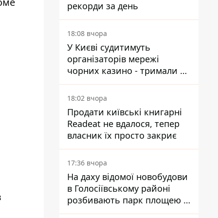
оме
рекорди за день
18:08 вчора
У Києві судитимуть
організаторів мережі
чорних казино - тримали 39
закладів
18:02 вчора
Продати київські книгарні
Readeat не вдалося, тепер
власник їх просто закриє
17:36 вчора
На даху відомої новобудови
в Голосіївському районі
в
розбивають парк площею в
гектар