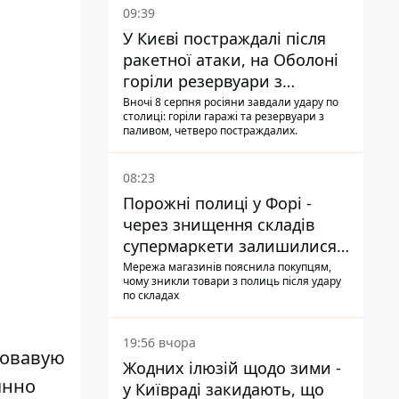
09:39
У Києві постраждалі після
ракетної атаки, на Оболоні
горіли резервуари з
паливом
Вночі 8 серпня росіяни завдали удару по
столиці: горіли гаражі та резервуари з
паливом, четверо постраждалих.
08:23
Порожні полиці у Форі -
через знищення складів
супермаркети залишилися
без асортименту
Мережа магазинів пояснила покупцям,
чому зникли товари з полиць після удару
по складах
19:56 вчора
ровавую
Жодних ілюзій щодо зими -
янно
у Київраді закидають, що