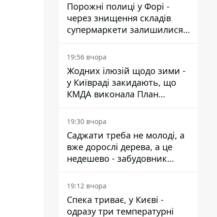
Порожні полиці у Форі -
через знищення складів
супермаркети залишилися
без асортименту
19:56 вчора
Жодних ілюзій щодо зими -
у Київраді закидають, що
КМДА виконала План
стійкості на 20%
19:30 вчора
Саджати треба не молоді, а
вже дорослі дерева, а це
недешево - забудовник
Ніконов
19:12 вчора
Спека триває, у Києві -
одразу три температурні