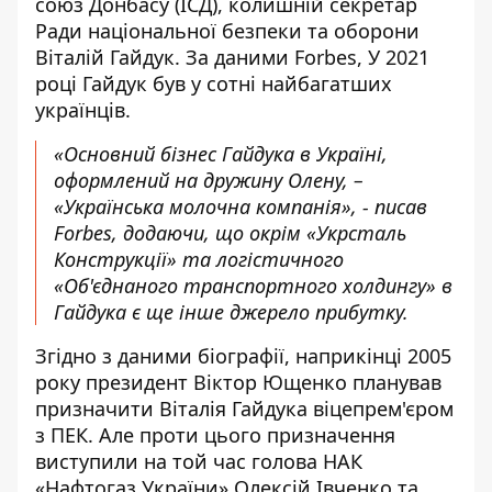
союз Донбасу (ІСД), колишній
секретар
Ради національної безпеки та оборони
Віталій Гайдук. За даними Forbes, У 2021
році Гайдук був у сотні найбагатших
українців.
«Основний бізнес Гайдука в Україні,
оформлений на дружину Олену, –
«Українська молочна компанія», -
писав
Forbes
, додаючи, що окрім «Укрсталь
Конструкції» та логістичного
«Об'єднаного транспортного холдингу» в
Гайдука є ще інше джерело прибутку.
Згідно з
даними біографії
, наприкінці 2005
року президент Віктор Ющенко планував
призначити Віталія Гайдука віцепрем'єром
з ПЕК. Але проти цього призначення
виступили на той час голова НАК
«Нафтогаз України» Олексій Івченко та