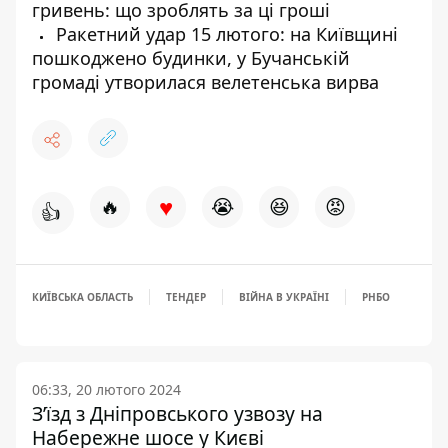
гривень: що зроблять за ці гроші
Ракетний удар 15 лютого: на Київщині
пошкоджено будинки, у Бучанській
громаді утворилася велетенська вирва
♥
🔥
😭
😆
😡
👍
КИЇВСЬКА ОБЛАСТЬ
ТЕНДЕР
ВІЙНА В УКРАЇНІ
РНБО
06:33, 20 лютого 2024
З’їзд з Дніпровського узвозу на
Набережне шосе у Києві