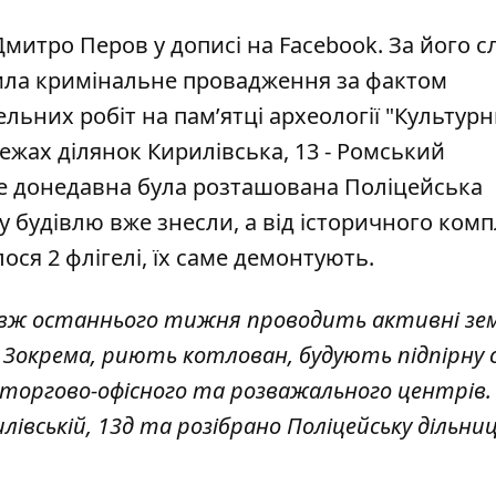
 Дмитро Перов
у дописі на Facebook
. За його 
рила кримінальне провадження за фактом
ельних робіт на памʼятці археології "Культур
 межах ділянок Кирилівська, 13 - Ромський
 де донедавна була розташована Поліцейська
у будівлю вже знесли, а від історичного комп
ся 2 флігелі, їх саме демонтують.
довж останнього тижня проводить активні зе
. Зокрема, риють котлован, будують підпірну 
оргово-офісного та розважального центрів.
лівській, 13д та розібрано Поліцейську дільни