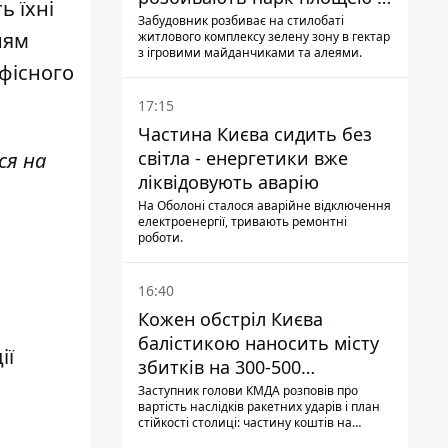
ь їхні
гектар
Забудовник розбиває на стилобаті
ням
житлового комплексу зелену зону в гектар
з ігровими майданчиками та алеями.
фісного
17:15
Частина Києва сидить без
світла - енергетики вже
ся на
ліквідовують аварію
На Оболоні сталося аварійне відключення
електроенергії, тривають ремонтні
роботи.
16:40
Кожен обстріл Києва
балістикою наносить місту
ії
збитків на 300-500
мільйонів - Петро
Заступник голови КМДА розповів про
вартість наслідків ракетних ударів і план
Пантелеєв
стійкості столиці: частину коштів на
підготовку до зими місто ще не знайшло,