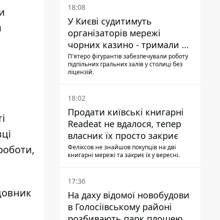
18:08
и
У Києві судитимуть
м
організаторів мережі
чорних казино - тримали 39
закладів
П'ятеро фігурантів забезпечували роботу
підпільних гральних залів у столиці без
ліцензій.
18:02
Продати київські книгарні
і
Readeat не вдалося, тепер
вці
власник їх просто закриє
Феліксов не знайшов покупців на дві
 роботи
,
книгарні мережі та закриє їх у вересні.
17:36
удовник
На даху відомої новобудови
в Голосіївському районі
розбивають парк площею в