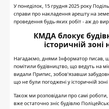
У понеділок, 15 грудня 2025 року Поді
справи про накладення арешту на земе
проведення будь-яких робіт - аж до вир
КМДА блокує будівн
історичній зоні 
Нагадаємо, днями Інформатор писав, щ
помітили будівництво, що ведуть на міс
видали Припис, зобов'язавши забудо
що не були погоджені у історичній зоні 
Також ми розповідали про самі роботи, 
вже остаточно
зніс будівлю Поліцейськ