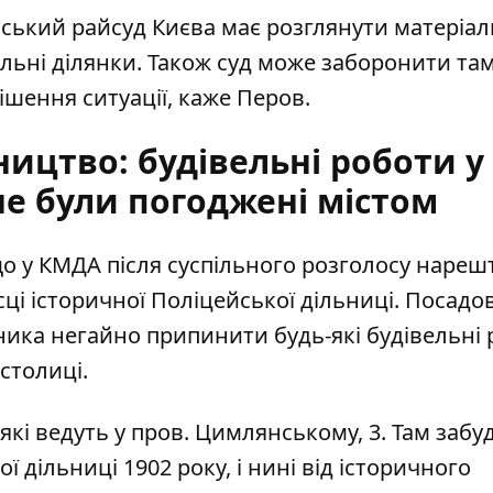
льський райсуд Києва має розглянути матеріал
льні ділянки. Також суд може заборонити та
ішення ситуації, каже Перов.
ицтво: будівельні роботи у
не були погоджені містом
о у КМДА після суспільного розголосу нарешт
ці історичної Поліцейської дільниці. Посадо
вника
негайно припинити будь-які будівельні
столиці.
які ведуть у пров. Цимлянському, 3. Там заб
ої дільниці 1902 року
, і нині від історичного