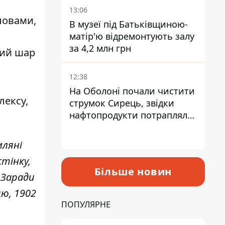
Троєщини Бахматова
13:06
словами,
В музеї під Батьківщиною-
матір'ю відремонтують залу
за 4,2 млн грн
ний шар
12:38
На Оболоні почали чистити
лексу,
струмок Сирець, звідки
нафтопродукти потрапляли
до озер
мляні
стінку,
Більше новин
 Заради
цю, 1902
ПОПУЛЯРНЕ