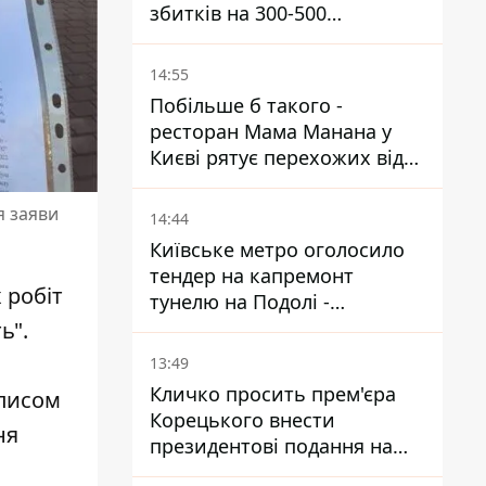
збитків на 300-500
мільйонів - Петро
Пантелеєв
14:55
Побільше б такого -
ресторан Мама Манана у
Києві рятує перехожих від
спеки
я заяви
14:44
Київське метро оголосило
тендер на капремонт
 робіт
тунелю на Подолі -
триватиме майже два роки
ь".
13:49
Кличко просить прем'єра
писом
Корецького внести
ня
президентові подання на
звільнення володаря