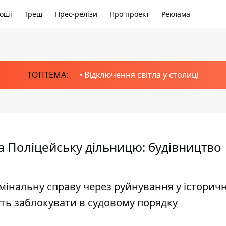
оші
Треш
Прес-релізи
Про проект
Реклама
ТОПТЕМА:
Відключення світла у столиці
а Поліцейську дільницю: будівництво
мінальну справу через руйнування у історичн
чуть заблокувати в судовому порядку