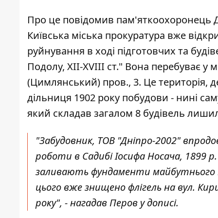
Про це повідомив пам'яткоохоронець
Київська міська прокуратура вже відк
руйнування в ході підготовчих та будів
Подолу, XII-XVIII ст." Вона перебуває у
(Цимлянський) пров., 3. Це територія,
дільниця 1902 року побудови - нині сам
який складав загалом 8 будівель лишило
"Забудовник, ТОВ "Дніпро-2002" впро
роботи в Садибі Іосифа Носача, 1899 р
заливають фундаменти майбутнього т
цього вже знищено флігель на вул. Кири
року", - нагадав Перов у дописі.