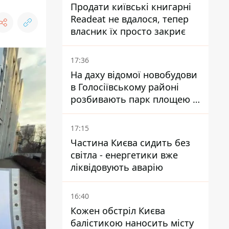
Продати київські книгарні
Readeat не вдалося, тепер
власник їх просто закриє
17:36
На даху відомої новобудови
в Голосіївському районі
розбивають парк площею в
гектар
17:15
Частина Києва сидить без
світла - енергетики вже
ліквідовують аварію
16:40
Кожен обстріл Києва
балістикою наносить місту