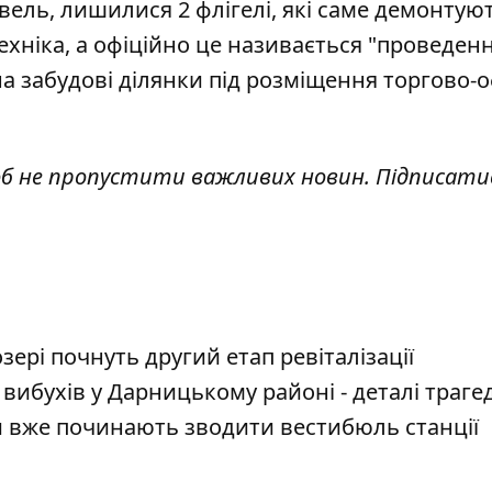
вель, лишилися 2 флігелі, які саме демонтуют
ехніка, а офіційно це називається "проведен
а забудові ділянки під розміщення торгово-о
об не пропустити важливих новин. Підписати
ері почнуть другий етап ревіталізації
ибухів у Дарницькому районі - деталі трагед
 вже починають зводити вестибюль станції