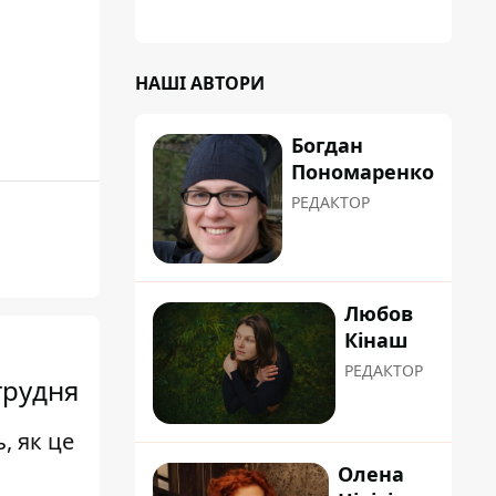
а кожен обстріл вимиває з казни міста ще
більше коштів
НАШІ АВТОРИ
Богдан
Пономаренко
РЕДАКТОР
Любов
Кінаш
РЕДАКТОР
грудня
, як це
Олена