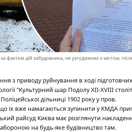
а фактом дій забудовника, не узгоджених з містом, післ
ння з приводу руйнування в ході підготовчих
логії "Культурний шар Подолу XII-XVIII століт
 Поліцейської дільниці 1902 року у пров.
що їх вже
намагаються зупинити у КМДА
при
ський райсуд Києва має розглянути накладен
забороною на будь-яке будівництво там.