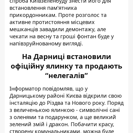
спроба Київзеленбуду знести його для
встановлення пам'ятника
прикордонникам. Проте розголос та
активне протистояння місцевих
мешканців завадили демонтажу, але
чекати на весну та гроші фонтан буде у
напівзруйнованому вигляді.
На Дарниці встановили
офіційну ялинку та продають
“нелегалів”
Інформатор повідомляв, що у
Дарницькому районі Києва
відкрили свою
інсталяцію до Різдва
та Нового року. Поряд
з величенькою ялинкою - символічні сані
з оленями та подарунком, а ще великий
зелений змій і дракон. Побачити красу,
створену комунальниками, можна буде