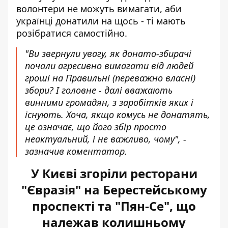
волонтери не можуть вимагати, аби
українці донатили на щось - ті мають
розібратися самостійно.
"Ви звернули увагу, як донато-збирачі
почали агресивно вимагати від людей
гроші на Правильні (переважно власні)
збори? І головне - далі вважають
винними громадян, з заробітків яких і
існують. Хоча, якщо комусь не донатять,
це означає, що його збір просто
неактуальний, і не важливо, чому", -
зазначив коментатор.
У Києві згоріли ресторани
"Євразія" на Берестейському
проспекті та "Пян-Се", що
належав колишньому