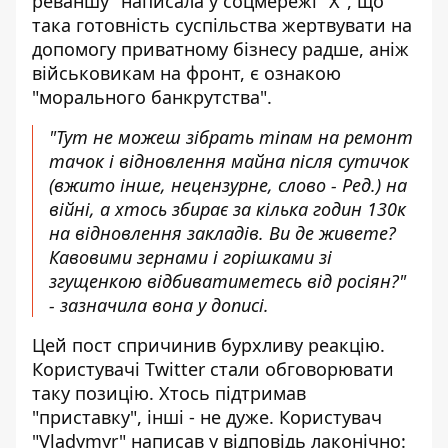
реваншу" написала у соцмережі "Х", що
така готовність суспільства жертвувати на
допомогу приватному бізнесу радше, аніж
військовикам на фронт, є ознакою
"морального банкрутства".
"Тут не можеш зібрать тіпам на ремонт
тачок і відновлення майна після сутичок
(вжито інше, нецензурне, слово - Ред.) на
війні, а хтось збирає за кілька годин 130к
на відновлення закладів. Ви де живете?
Кавовими зернами і горішками зі
згущенкою відбиватиметесь від росіян?"
-
зазначила вона у дописі
.
Цей пост спричинив бурхливу реакцію.
Користувачі Twitter стали обговорювати
таку позицію. Хтось підтримав
"приставку", інші - не дуже. Користувач
"Vladymyr"
написав у відповідь лаконічно
: