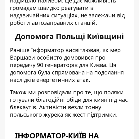
надійшло наливом. Це дає можливість
громадам швидко реагувати в
надзвичайних ситуаціях, не залежачи від
роботи автозаправних станцій.
Допомога Польщі Київщині
Раніше Інформатор висвітлював, як мер
Варшави особисто домовився про
передачу 90 генераторів для Києва
. Ця
допомога була спрямована на подолання
наслідків енергетичних атак.
Також ми розповідали про те, що поляки
готували
благодійні обіди для киян
під час
блекаутів. Активісти везли тонну
польського журека як жест підтримки.
ІНФОРМАТОР-КИЇВ НА