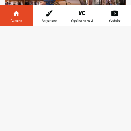
Головна
Актуально
Україна на часі
Youtube
Інформатор у
Завантажити
Новий мультибрендовий магазин. Фото:
телефоні
👉
Ukrainian Council of Shopping Centers
У вівторок 3 березня 2026 року, в Києві
відкрився вже шостий магазин мережі
"Всі. Свої". Новий
магазин знаходиться в
ТРЦ
Retroville. Простір площею понад 700
метрів квадратних містить на данний
момент понад 75 українських брендів
одягу та аксесуарів. Вхід та вітрини
магазину оформили як арт-інсталяцію
“Зачарований ліс”, створену в колаборації
з українськими митцями та майстрами.
Магазин також став платформою для