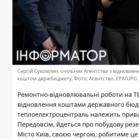
Сергій Сухомлин, очільник Агентства з відновле
коштом держбюджету. Фото: Агентство, EPA/UPG
Ремонтно-відновлювальні роботи на ТЕ
відновлення коштами державного бюдже
теплоелектроцентраль
належить прив
Передовсім, йдеться про побудову резе
Місто Київ, своєю чергою, робитиме це 