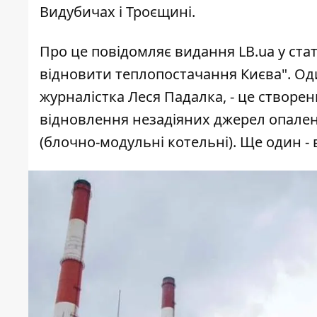
Видубичах і Троєщині.
Про це
повідомляє видання LB.ua
у ста
відновити теплопостачання Києва". О
журналістка Леся Падалка, - це створе
відновлення незадіяних джерел опаленн
(блочно-модульні котельні). Ще один - в