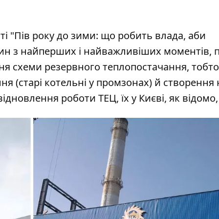
тті "Пів року до зими: що робить влада, аби
дин з найперших і найважливіших моментів,
ння схеми резервного теплопостачання, тобто
я (старі котельні у промзонах) й створення
ідновлення роботи ТЕЦ, їх у Києві, як відомо,