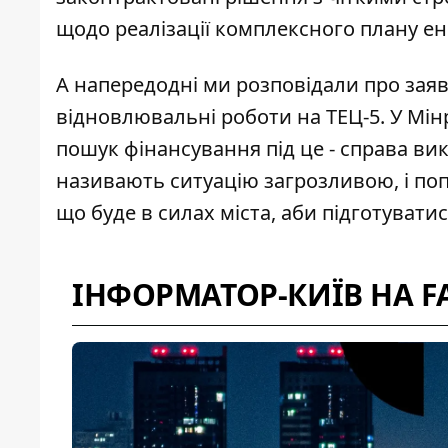
щодо реалізації комплексного плану ене
А напередодні ми розповідали про зая
відновлювальні роботи на ТЕЦ-5. У Мінр
пошук фінансування під це - справа ви
називають ситуацію загрозливою, і по
що буде в силах міста, аби підготуват
ІНФОРМАТОР-КИЇВ НА F