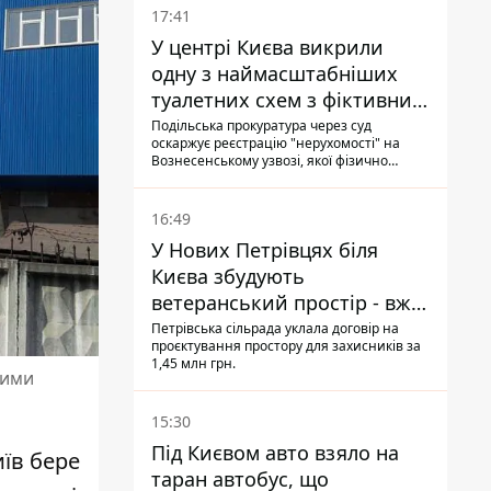
17:41
У центрі Києва викрили
одну з наймасштабніших
туалетних схем з фіктивним
будинком
Подільська прокуратура через суд
оскаржує реєстрацію "нерухомості" на
Вознесенському узвозі, якої фізично
ніколи не існувало: під неї, ймовірно,
планували пізніше отримати "в
обслуговування" земельну ділянку
16:49
У Нових Петрівцях біля
Києва збудують
ветеранський простір - вже
знайшли проєктанта
Петрівська сільрада уклала договір на
проєктування простору для захисників за
1,45 млн грн.
ними
15:30
Під Києвом авто взяло на
иїв бере
таран автобус, що