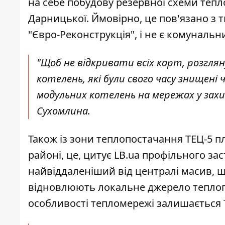
на себе побудову резервної схеми тепло
Дарницької. Ймовірно, це пов'язано з 
"Євро-Реконструкція", і не є комуналь
"Щоб не відкривати всіх карт, розглян
котелень, які були свого часу знищені
модульних котелень на мережах у захищ
Сухомлина.
Також із зони теплопостачання ТЕЦ-5 п
районі, це, цитує LB.ua профільного з
найвіддаленіший від централі масив, 
відновлюють локальне джерело теплоп
особливості тепломережі залишається 