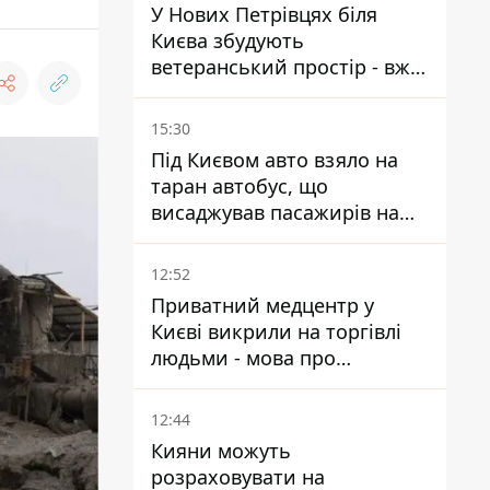
У Нових Петрівцях біля
Києва збудують
ветеранський простір - вже
знайшли проєктанта
15:30
Під Києвом авто взяло на
таран автобус, що
висаджував пасажирів на
зупинці - пасажирка в
лікарні
12:52
Приватний медцентр у
Києві викрили на торгівлі
людьми - мова про
сурогатне материнство
12:44
Кияни можуть
розраховувати на