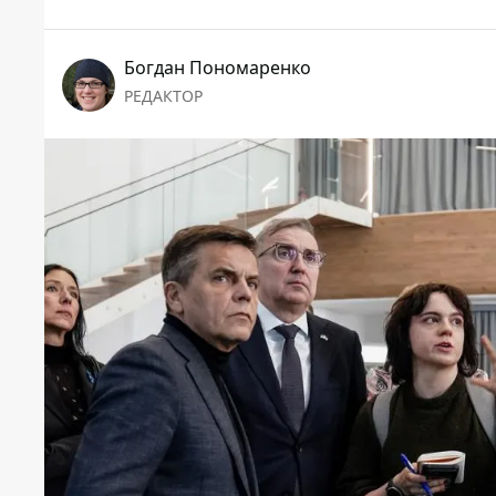
Богдан Пономаренко
РЕДАКТОР