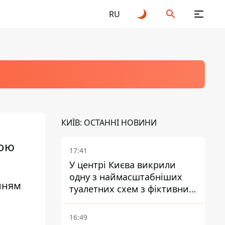
RU
КИЇВ: ОСТАННІ НОВИНИ
дою
17:41
У центрі Києва викрили
одну з наймасштабніших
нням
туалетних схем з фіктивним
будинком
16:49