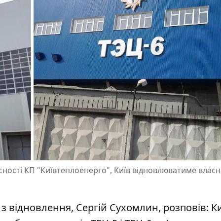
асності КП "Київтеплоенерго", Київ відновлюватиме влас
з відновлення, Сергій Сухомлин, розповів: К