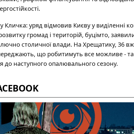
ргостійкості.
ву Кличка:
уряд відмовив Києву у виділенні к
озвитку громад і територій, буцімто, заявил
ключно столичної влади. На Хрещатику, 36 в
переджають, що робитимуть все можливе - та 
ися до наступного опалювального сезону.
ACEBOOK