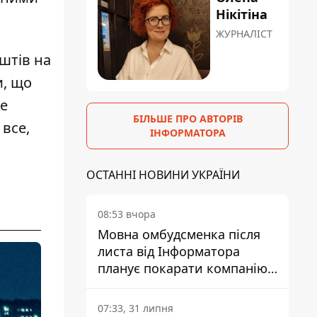
Нікітіна
ЖУРНАЛІСТ
оштів
на
и, що
же
БІЛЬШЕ ПРО АВТОРІВ
все,
ІНФОРМАТОРА
ОСТАННІ НОВИНИ УКРАЇНИ
08:53 вчора
Мовна омбудсменка після
листа від Інформатора
планує покарати компанію-
підрядника ПриватБанку
07:33, 31 липня