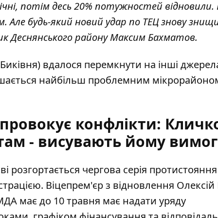
січні, потім десь 20% потужностей відновили. 
. Але будь-який новий удар по ТЕЦ знову знищ
ик Деснянського району Максим Бахматов.
 Биківня) вдалося перемкнути на інші джерел
лишається найбільш проблемним мікрорайоно
 провокує конфлікти: Кличк
 там - висувають йому вимо
ві розгортається чергова серія протистояння
трацією. Віцепрем'єр з відновлення Олексій
МДА має до 10 травня має надати уряду
роками, графіком фінансування та відповіда