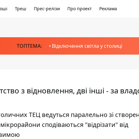
оші
Треш
Прес-релізи
Про проект
Реклама
ТОПТЕМА:
Відключення світла у столиці
тво з відновлення, дві інші - за вла
оличних ТЕЦ ведуться паралельно зі створе
 мікрорайони сподіваються "відрізати" від
 зимою