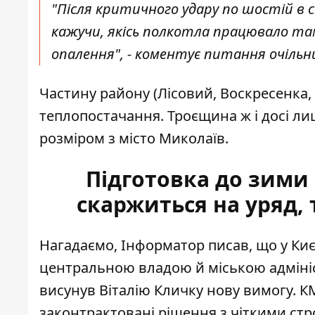
"Після критичного удару по шостій в 
кажучи, якісь полкотла працювало там
опалення", - коментує питання очільн
Частину району (Лісовий, Воскресенка,
теплопостачання. Троєщина ж і досі 
розміром з місто Миколаїв.
Підготовка до зими
скаржиться на уряд,
Нагадаємо, Інформатор писав, що у Киє
центральною владою й міською адмініс
висунув Віталію Кличку нову вимогу
. К
законтрактовані рішення з чіткими ст