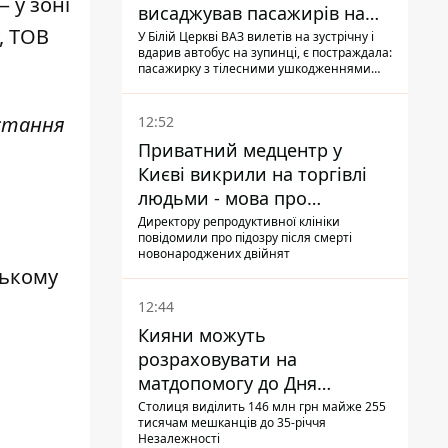
 у зоні
висаджував пасажирів на
, ТОВ
зупинці - пасажирка в
У Білій Церкві ВАЗ вилетів на зустрічну і
вдарив автобус на зупинці, є постраждала:
лікарні
пасажирку з тілесними ушкодженнями
забрали на "швидкій" до лікарні
истання
12:52
Приватний медцентр у
Києві викрили на торгівлі
людьми - мова про
сурогатне материнство
Директору репродуктивної клініки
повідомили про підозру після смерті
новонароджених двійнят
ському
12:44
Кияни можуть
розраховувати на
матдопомогу до Дня
незалежності - кому її
Столиця виділить 146 млн грн майже 255
тисячам мешканців до 35-річчя
дадуть
Незалежності