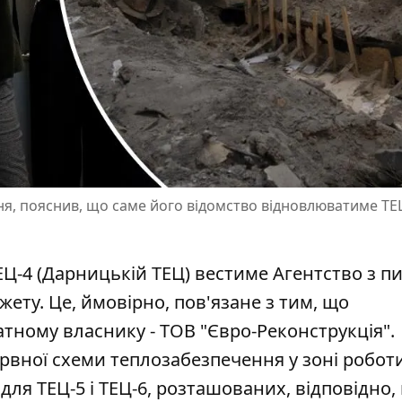
ння, пояснив, що саме його відомство відновлюватиме ТЕ
Ц-4 (Дарницькій ТЕЦ) вестиме Агентство з п
ту. Це, ймовірно, пов'язане з тим, що
атному власнику
- ТОВ "Євро-Реконструкція".
рвної схеми теплозабезпечення у зоні роботи
для ТЕЦ-5 і ТЕЦ-6, розташованих, відповідно,