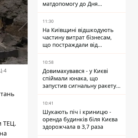
матдопомогу до Дня
незалежності - кому її
дадуть
11:30
На Київщині відшкодують
частину витрат бізнесам,
що постраждали від
прильотів ракет
10:58
Довимахувався - у Києві
Ц-4
спіймали юнака, що
запустив сигнальну ракету,
аби потішити дівчат
итань
10:41
Шукають піч і криницю -
оренда будинків біля Києва
 ТЕЦ.
здорожчала в 3,7 раза
 на