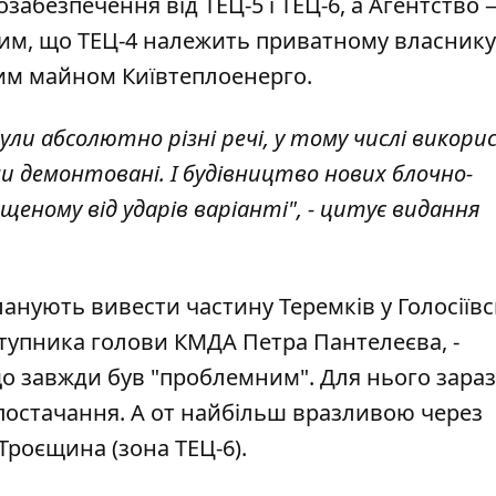
забезпечення від ТЕЦ-5 і ТЕЦ-6, а Агентство —
тим, що ТЕЦ-4 належить приватному власнику
ним майном Київтеплоенерго.
ули абсолютно різні речі, у тому числі викор
 чи демонтовані. І будівництво нових блочно-
еному від ударів варіанті", - цитує видання
ланують вивести частину Теремків у Голосіїв
аступника голови КМДА Петра Пантелеєва, -
що завжди був "проблемним". Для нього зараз
остачання. А от найбільш вразливою через
Троєщина (зона ТЕЦ-6).