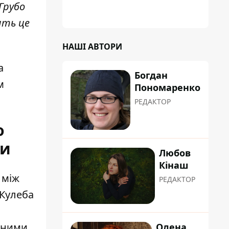
Грубо
ить це
НАШІ АВТОРИ
а
Богдан
м
Пономаренко
РЕДАКТОР
о
ги
Любов
Кінаш
 між
РЕДАКТОР
 Кулеба
льними
Олена