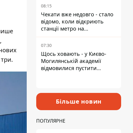
08:15
Чекати вже недовго - стало
відомо, коли відкриють
станції метро на
 пише
Виноградарі
,
07:30
 нових
Щось ховають - у Києво-
 три.
Могилянській академії
відмовилися пустити
комісію з охорони пам'яток
на територію
Більше новин
ПОПУЛЯРНЕ