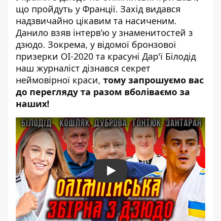
що пройдуть у Франції. Захід видався
надзвичайно цікавим та насиченим.
Данило взяв інтерв’ю у знаменитостей з
дзюдо. Зокрема, у відомої бронзової
призерки ОІ-2020 та красуні Дар'ї Білодід
наш журналіст дізнався секрет
неймовірної краси,
тому запрошуємо вас
до перегляду та разом вболіваємо за
наших!
Play