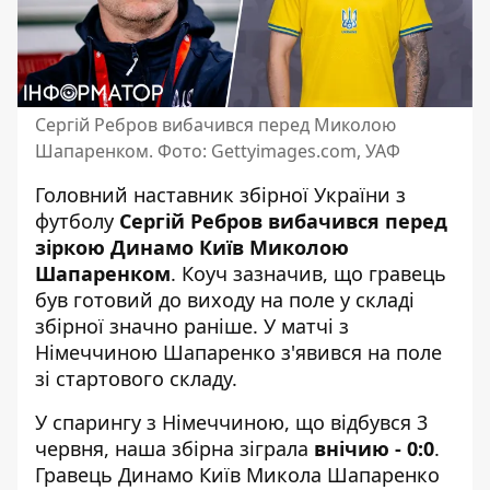
Сергій Ребров вибачився перед Миколою
Шапаренком. Фото: Gettyimages.соm, УАФ
Головний наставник збірної України з
футболу
Сергій Ребров вибачився перед
зіркою Динамо Київ Миколою
Шапаренком
. Коуч зазначив, що гравець
був готовий до виходу на поле у складі
збірної значно раніше. У матчі з
Німеччиною
Шапаренко з'явився на поле
зі стартового складу
.
У спарингу з Німеччиною, що відбувся 3
червня, наша збірна зіграла
внічию - 0:0
.
Гравець Динамо Київ Микола Шапаренко