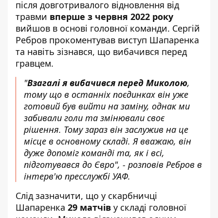
після довготривалого відновлення від
травми
вперше з червня 2022 року
вийшов в основі головної команди. Сергій
Ребров прокоментував виступ Шапаренка
та навіть зізнався, що вибачився перед
гравцем.
"
Взагалі я вибачився перед Миколою
,
тому що в останніх поєдинках він уже
готовий був вийти на заміну, однак ми
забивали голи та змінювали своє
рішення. Тому зараз він заслужив на це
місце в основному складі.
Я вважаю, він
дуже допоміг команді
та, як і всі,
підготувався до Євро", - розповів Ребров в
інтерв'ю пресслужбі УАФ.
Слід зазначити, що у скарбничці
Шапаренка
29 матчів
у складі головної