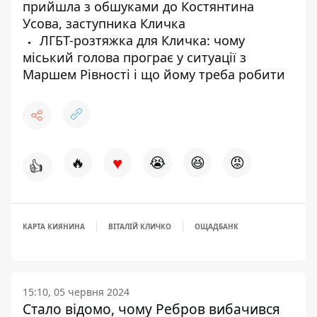
прийшла з обшуками до Костянтина
Усова, заступника Кличка
ЛГБТ-розтяжка для Кличка: чому
міський голова програє у ситуації з
Маршем Рівності і що йому треба робити
♥
🔥
😭
😆
😡
👍
КАРТА КИЯНИНА
ВІТАЛІЙ КЛИЧКО
ОЩАДБАНК
15:10, 05 червня 2024
Стало відомо, чому Ребров вибачився