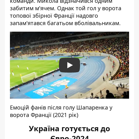
команди. Микола відзначився одним
забитим м'ячем. Однак той гол у ворота
топової збірної Франції надовго
запам'ятався багатьом вболівальникам.
Play
Емоцій фанів після голу Шапаренка у
ворота Франції (2021 рік)
Україна готується до
Євро-2024