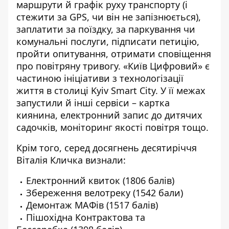
маршрути й графік руху транспорту (і
стежити за GPS, чи він не запізнюється),
заплатити за поїздку, за паркування чи
комунальні послуги, підписати петицію,
пройти опитування, отримати сповіщення
про повітряну тривогу. «Київ Цифровий» є
частиною ініціативи з технологізації
життя в столиці ​​Kyiv Smart City. У її межах
запустили й інші сервіси – картка
киянина, електронний запис до дитячих
садочків, моніторинг якості повітря тощо.
Крім того, серед досягнень десятиріччя
Віталія Кличка визнали:
Електронний квиток (1806 балів)
Збереження велотреку (1542 бали)
Демонтаж МАФів (1517 балів)
Пішохідна Контрактова та