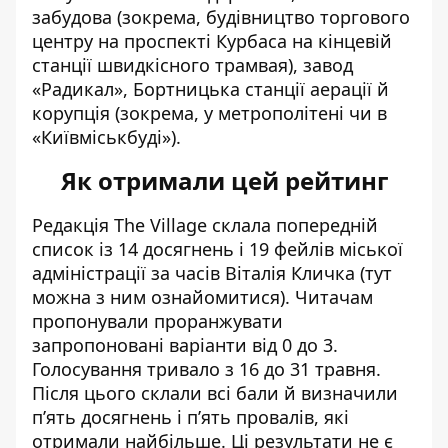
забудова (зокрема, будівництво торгового
центру на проспекті Курбаса на кінцевій
станції швидкісного трамвая), завод
«Радикал», Бортницька станції аерації й
корупція (зокрема, у метрополітені чи в
«Київміськбуді»).
Як отримали цей рейтинг
Редакція The Village
склала попередній
список із 14 досягнень і 19 фейлів міської
адміністрації за часів Віталія Кличка (
тут
можна з ним ознайомитися
). Читачам
пропонували проранжувати
запропоновані варіанти від 0 до 3.
Голосування тривало з 16 до 31 травня.
Після цього склали всі бали й визначили
пʼять досягнень і пʼять провалів, які
отримали найбільше. Ці результати не є