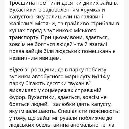
Троєщина помітили десятки диких зайців.
Вухастики
із задоволенням хрумкали
капустою
, яку залишили на галявині
жалісливі містяни, та грайливо стрибали в
кущах поряд з зупинкою міського
транспорту. При цьому вони, здається,
зовсім не бояться людей - та й взагалі
поява зайців біля людських помешкань є
незвичним явищем.
Відео з Троєщини, де в парку поблизу
зупинки автобусного маршруту №114 у
парку бігають десятки “вуханів”,
викликало у соцмережах справжній
фурор. Вухастики, здається, зовсім не
бояться людей, і залюбки їдять капусту,
яку їм залишають. Спеціалісти пояснюють:
у тому, що зайці мігрували поближче до
людських осель, винна аномально тепла