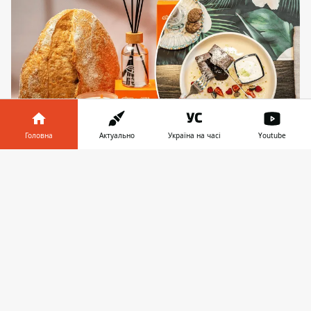
Головна
Актуально
Україна на часі
Youtube
Ласуни, що стежать за фігурою, можуть вдихати
Інформатор у
Завантажити
брауні, а не їсти його
телефоні
👉
Незвичний продукт з'явився на полицях
київських магазинів мережі “Сільпо”.
Вибагливих споживачів нині
важко
здивувати оригінальністю запахів
,
тим більше, коли мова йде про свічки, які
мають безліч ароматів. Втім, такого ще не
було - від запаленої свічки пахне