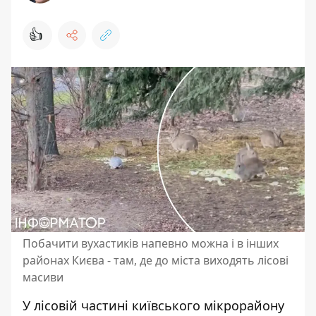
👍
Побачити вухастиків напевно можна і в інших
районах Києва - там, де до міста виходять лісові
масиви
У лісовій частині київського мікрорайону