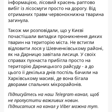
інформацією, лісовий красень раптово
вибіг із лісосмуги просто на дорогу. Від
отриманих травм червонокнижна тварина
загинула.
Також ми розповідали, що у Києві
почастішали випадки проникнення диких
тварин на територію міста. Не встигли
відловити лося у Шевченківському районі,
як
на Дарницю завітала лисиця
. У своїх
справах пухнаста прибігла просто на
територію Дарницького райсуду - а до
цього її декілька днів поспіль бачили на
Харківському масиві, де вона бігала
дворами спальних мікрорайонів.
Підписуйтесь на наш
Telegram-канал
, щоб
не пропустити важливих новин.
Підписатися на канал у Viber можна
тут
.