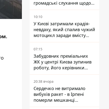
громадські слухання щодо
храму УГКЦ на Північній
10:10
У Києві затримали крадія-
невдаху, який спалив чужий
мотоцикл заради вмісту
ом.
багажника
07:15
Забудовник преміальних
го
ЖК у центрі Києва зупинив
роботу, його керівники
втекли з України - Bihus.info
20:38 вчора
Сердечко не витримало
вибухів ракет - в Ірпені
померли мешканці
притулку для собак з