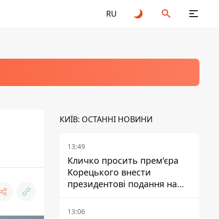
RU
КИЇВ: ОСТАННІ НОВИНИ
13:49
Кличко просить прем'єра
Корецького внести
президентові подання на
звільнення володаря
Троєщини Бахматова
13:06