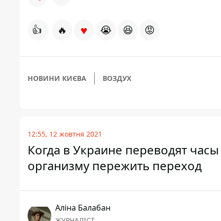
♥
👍
🔥
😭
😆
😡
НОВИНИ КИЄВА
ВОЗДУХ
12:55, 12 жовтня 2021
Когда в Украине переводят часы
организму пережить переход
Аліна Балабан
ЖУРНАЛІСТ