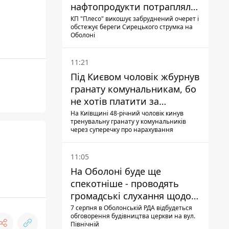
нафтопродукти потрапляли
до озер
КП "Плесо" викошує забруднений очерет і
обстежує береги Сирецького струмка на
Оболоні
11:21
Під Києвом чоловік жбурнув
гранату комунальникам, бо
не хотів платити за
квитанціями
На Київщині 48-річний чоловік кинув
тренувальну гранату у комунальників
через суперечку про нарахування
11:05
На Оболоні буде ще
спекотніше - проводять
громадські слухання щодо
храму УГКЦ на Північній
7 серпня в Оболонській РДА відбудеться
обговорення будівництва церкви на вул.
Північній