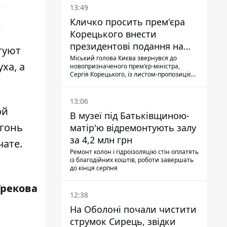
13:49
Кличко просить прем'єра
Корецького внести
президентові подання на
туют
звільнення володаря
Міський голова Києва звернувся до
ха, а
новопризначеного прем'єр-міністра,
Троєщини Бахматова
Сергія Корецького, із листом-пропозицією
щодо звільнення голови Деснянської РДА
Максима Бахматова
13:06
ой
В музеї під Батьківщиною-
огонь
матір'ю відремонтують залу
за 4,2 млн грн
чате.
Ремонт колон і гідроізоляцію стін оплатять
із благодійних коштів, роботи завершать
до кінця серпня
Грекова
12:38
На Оболоні почали чистити
струмок Сирець, звідки