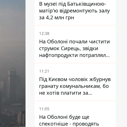
В музеї під Батьківщиною-
матір'ю відремонтують залу
за 4,2 млн грн
12:38
На Оболоні почали чистити
струмок Сирець, звідки
нафтопродукти потрапляли
до озер
11:21
Під Києвом чоловік жбурнув
гранату комунальникам, бо
не хотів платити за
квитанціями
11:05
На Оболоні буде ще
спекотніше - проводять