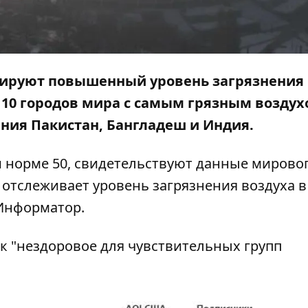
иксируют повышенный уровень загрязнения
е 10 городов мира с самым грязным воздух
ния Пакистан, Бангладеш и Индия.
и норме 50, свидетельствуют данные мирово
л отслеживает уровень загрязнения воздуха в
Информатор
.
ак "нездоровое для чувствительных групп