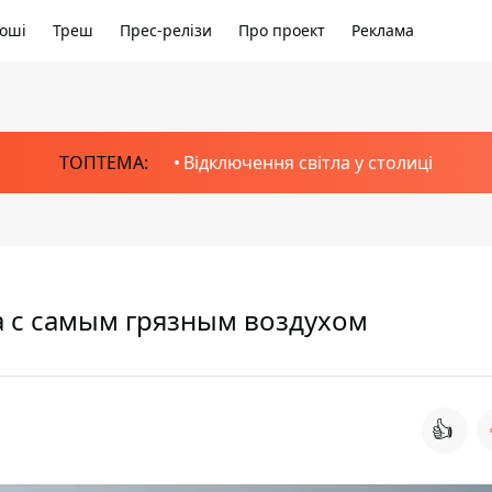
оші
Треш
Прес-релізи
Про проект
Реклама
ТОПТЕМА:
Відключення світла у столиці
а с самым грязным воздухом
👍