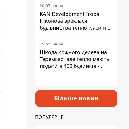
інвалідністю
20:05 вчора
KAN Development Ігоря
Ніконова зреклася
будівництва теплотраси на
Теремках
19:56 вчора
Шкода кожного дерева на
Теремках, але тепло мають
подати в 400 будинків -
депутатка Київради
Більше новин
ПОПУЛЯРНЕ