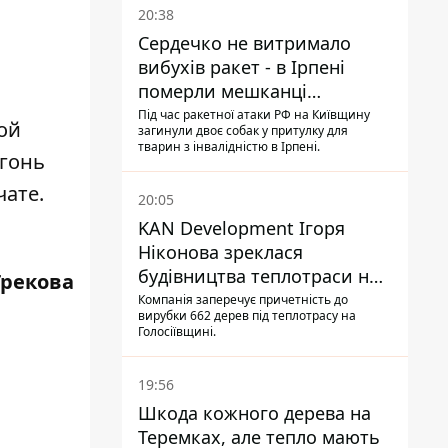
20:38
и
Сердечко не витримало
вибухів ракет - в Ірпені
померли мешканці
притулку для собак з
Під час ракетної атаки РФ на Київщину
ой
загинули двоє собак у притулку для
інвалідністю
тварин з інвалідністю в Ірпені.
огонь
чате.
20:05
KAN Development Ігоря
Ніконова зреклася
будівництва теплотраси на
Грекова
Теремках
Компанія заперечує причетність до
вирубки 662 дерев під теплотрасу на
Голосіївщині.
19:56
Шкода кожного дерева на
Теремках, але тепло мають