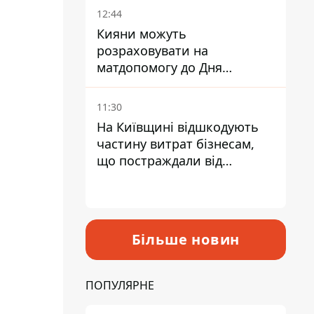
12:44
Кияни можуть
розраховувати на
матдопомогу до Дня
незалежності - кому її
дадуть
11:30
На Київщині відшкодують
частину витрат бізнесам,
що постраждали від
прильотів ракет
Більше новин
ПОПУЛЯРНЕ