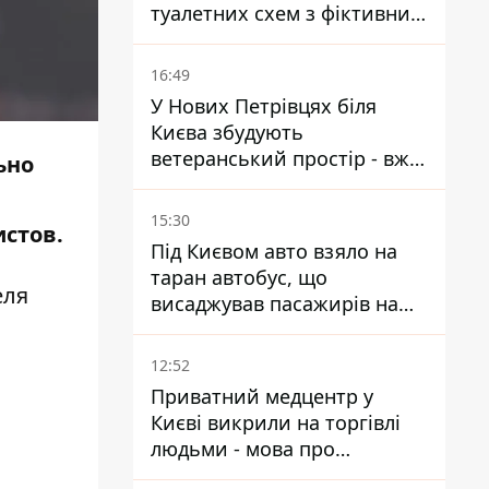
туалетних схем з фіктивним
будинком
16:49
У Нових Петрівцях біля
Києва збудують
ветеранський простір - вже
ьно
знайшли проєктанта
15:30
истов.
Під Києвом авто взяло на
таран автобус, що
еля
висаджував пасажирів на
зупинці - пасажирка в
лікарні
12:52
Приватний медцентр у
Києві викрили на торгівлі
людьми - мова про
сурогатне материнство