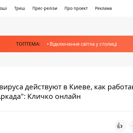
оші
Треш
Прес-релізи
Про проект
Реклама
ТОПТЕМА:
Відключення світла у столиці
вируса действуют в Киеве, как работ
Аркада": Кличко онлайн
👍