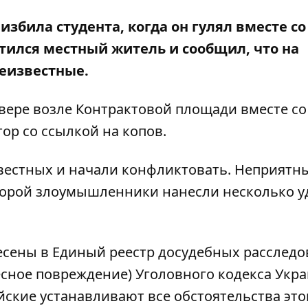
збила студента, когда он гулял вместе со
тился местный житель и сообщил, что на
еизвестные.
квере возле Контрактовой площади вместе со
ор с
о ссылкой на копов.
звестных и начали конфликтовать. Неприятн
которой злоумышленники нанесли несколько у
есены в Единый реестр досудебных расслед
лесное повреждение) Уголовного кодекса Укра
ские устанавливают все обстоятельства это