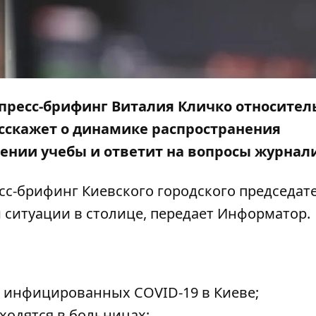
н пресс-брифинг Виталия Кличко относител
асскажет о динамике распространения
ении учебы и ответит на вопросы журнал
есс-брифинг Киевского городского председат
 ситуации в столице, передает
Информатор
.
о инфицированных COVID-19 в Киеве;
ходятся в больницах;