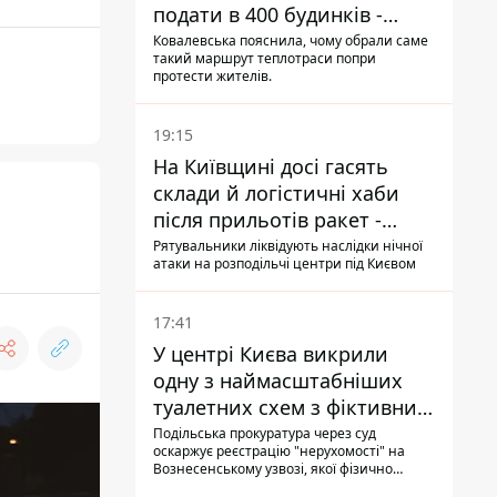
подати в 400 будинків -
депутатка Київради
Ковалевська пояснила, чому обрали саме
такий маршрут теплотраси попри
протести жителів.
19:15
На Київщині досі гасять
склади й логістичні хаби
після прильотів ракет -
ДСНС
Рятувальники ліквідують наслідки нічної
атаки на розподільчі центри під Києвом
17:41
У центрі Києва викрили
одну з наймасштабніших
туалетних схем з фіктивним
будинком
Подільська прокуратура через суд
оскаржує реєстрацію "нерухомості" на
Вознесенському узвозі, якої фізично
ніколи не існувало: під неї, ймовірно,