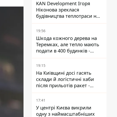
KAN Development Ігоря
Ніконова зреклася
будівництва теплотраси на
Теремках
19:56
Шкода кожного дерева на
Теремках, але тепло мають
подати в 400 будинків -
депутатка Київради
19:15
На Київщині досі гасять
склади й логістичні хаби
після прильотів ракет -
ДСНС
17:41
У центрі Києва викрили
одну з наймасштабніших