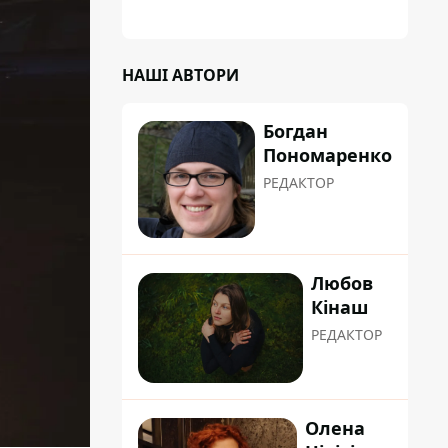
планували пізніше отримати "в
обслуговування" земельну ділянку
НАШІ АВТОРИ
Богдан
Пономаренко
РЕДАКТОР
Любов
Кінаш
РЕДАКТОР
Олена