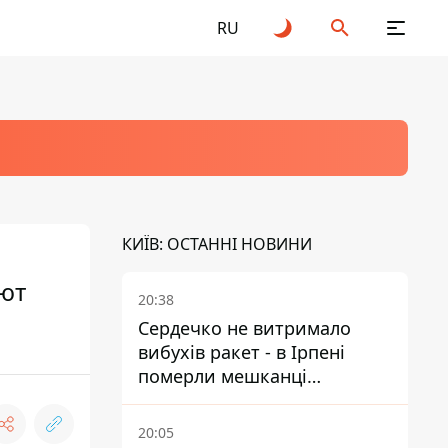
RU
КИЇВ: ОСТАННІ НОВИНИ
ают
20:38
Сердечко не витримало
вибухів ракет - в Ірпені
померли мешканці
притулку для собак з
інвалідністю
20:05