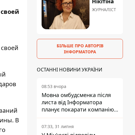
Нікітіна
ЖУРНАЛІСТ
 своей
БІЛЬШЕ ПРО АВТОРІВ
 своей
ІНФОРМАТОРА
ОСТАННІ НОВИНИ УКРАЇНИ
ый
даров
08:53 вчора
Мовна омбудсменка після
листа від Інформатора
планує покарати компанію-
ований
підрядника ПриватБанку
ины. В
07:33, 31 липня
го