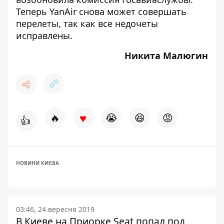
Теперь YanAir снова может совершать
перелеты, так как все недочеты
исправлены.
Никита Малюгин
♥
🔥
😭
😆
😡
👍
НОВИНИ КИЄВА
03:46, 24 вересня 2019
В Киеве на Приорке Seat попал под