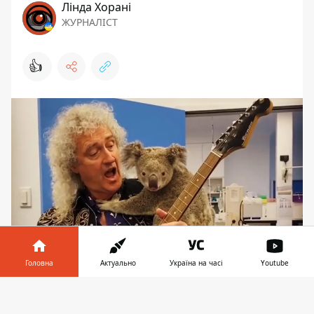
Лінда Хорані
ЖУРНАЛІСТ
👍
Головна
Актуально
Україна на часі
Youtube
Подходит к концу пятница, а вместе с
Інформатор у
ней на второй план отходят и рабочие
Завантажити
телефоні
👉