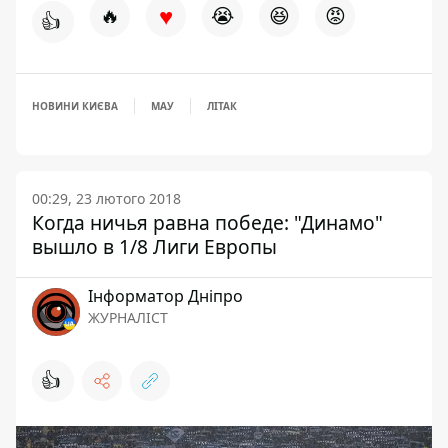
♥
🔥
😭
😆
😡
👍
НОВИНИ КИЄВА
МАУ
ЛІТАК
00:29, 23 лютого 2018
Когда ничья равна победе: "Динамо"
вышло в 1/8 Лиги Европы
Інформатор Дніпро
ЖУРНАЛІСТ
👍