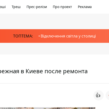
оші
Треш
Прес-релізи
Про проект
Реклама
ТОПТЕМА:
Відключення світла у столиці
режная в Киеве после ремонта
👍