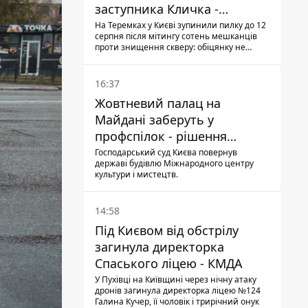
заступника Кличка -
почався діалог
На Теремках у Києві зупинили пилку до 12
серпня після мітингу сотень мешканців
проти знищення скверу: обіцянку не
поновлювати роботи дав особисто
заступник Кличка, Петро Пантелеєв, що
прибув налагодити комунікацію
16:37
Жовтневий палац на
Майдані заберуть у
профспілок - рішення
Господарського суду
Господарський суд Києва повернув
державі будівлю Міжнародного центру
культури і мистецтв.
14:58
Під Києвом від обстрілу
загинула директорка
Спаського ліцею - КМДА
У Пухівці на Київщині через нічну атаку
дронів загинула директорка ліцею №124
Галина Кучер, її чоловік і трирічний онук