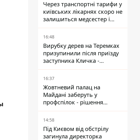
Через транспортні тарифи у
київських лікарнях скоро не
залишиться медсестер і
санітарок - професор
Голубовська
16:48
Вирубку дерев на Теремках
призупинили після приїзду
заступника Кличка -
почався діалог
16:37
Жовтневий палац на
Майдані заберуть у
профспілок - рішення
ы
Господарського суду
14:58
Під Києвом від обстрілу
загинула директорка