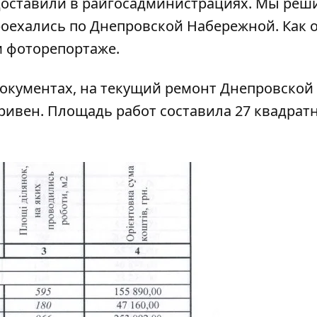
доставили в райгосадминистрациях. Мы реш
роехались по Днепровской Набережной. Как 
м фоторепортаже.
документах, на текущий ремонт Днепровской
гривен. Площадь работ составила 27 квадрат