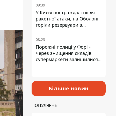
09:39
У Києві постраждалі після
ракетної атаки, на Оболоні
горіли резервуари з
паливом
08:23
Порожні полиці у Форі -
через знищення складів
супермаркети залишилися
без асортименту
Більше новин
ПОПУЛЯРНЕ