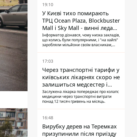
19:10
У Києві тихо помирають
ТРЦ Ocean Plaza, Blockbuster
Mall і Sky Mall - винні ледачі
менеджери й канібалізм
Інформатор дізнався, чому низка закладів,
що колись були популярними, і "на хайпі"
заробляли мільйони своїм власникам,
почали тихо помирати: з них з'їжджають
магазини-орендарі, їхні торговельні
галереї виглядають сумно, завішані
17:03
плакатиками про знижки "до 70%" і
Через транспортні тарифи у
"остаточний розпродаж"
київських лікарнях скоро не
залишиться медсестер і
санітарок - професор
Заслужена лікарка попереджає про колапс
медицини через транспортні витрати
Голубовська
понад 12 тисяч гривень на місяць.
16:48
Вирубку дерев на Теремках
призупинили після приїзду