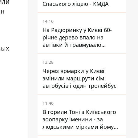
или
Спаського ліцею - КМДА
он
14:16
На Радіоринку у Києві 60-
річне дерево впало на
автівки й травмувало
ных
людину - подробиці
13:28
Через ярмарки у Києві
змінили маршрути сім
автобусів і один тролейбус
11:46
В горили Тоні з Київського
зоопарку іменини - за
людськими мірками йому
вже понад 90 років