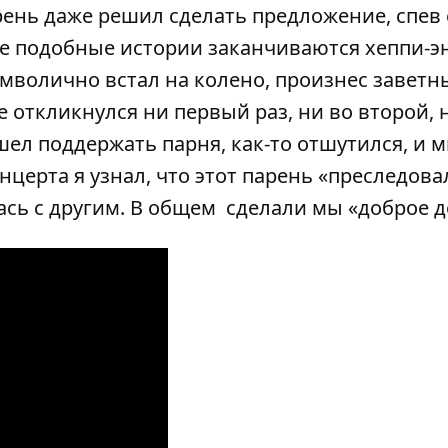
рень даже решил сделать предложение, спев 
е подобные истории заканчиваются хеппи-э
символично встал на колено, произнес заветн
е откликнулся ни первый раз, ни во второй, 
шел поддержать парня, как-то отшутился, и 
церта я узнал, что этот парень «преследова
ась с другим. В общем сделали мы «доброе д