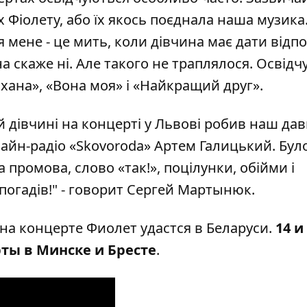
 Фіолету, або їх якось поєднала наша музика
мене - це мить, коли дівчина має дати відпов
а скаже ні. Але такого не траплялося. Освідч
охана», «Вона моя» і «Найкращий друг».
й дівчині на концерті у Львові робив наш дав
лайн-радіо «Skovoroda» Артем Галицький. Бул
промова, слово «так!», поцілунки, обійми і
погадів
!" - говорит Сергей Мартынюк.
а концерте Фиолет удастся в Беларуси.
14 и
ты в Минске и Бресте
.