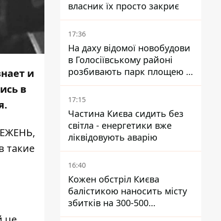
власник їх просто закриє
17:36
На даху відомої новобудови
в Голосіївському районі
розбивають парк площею в
знает и
гектар
ись в
17:15
я.
Частина Києва сидить без
світла - енергетики вже
МЕЖЕНЬ,
ліквідовують аварію
в такие
16:40
Кожен обстріл Києва
балістикою наносить місту
збитків на 300-500
мільйонів - Петро
й це