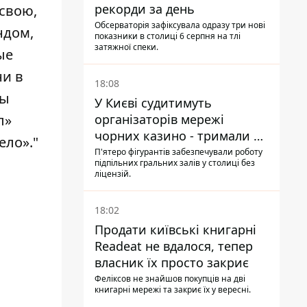
рекорди за день
свою,
Обсерваторія зафіксувала одразу три нові
ндом,
показники в столиці 6 серпня на тлі
затяжної спеки.
ые
ни в
18:08
мы
У Києві судитимуть
організаторів мережі
л»
чорних казино - тримали 39
ело»."
закладів
П'ятеро фігурантів забезпечували роботу
підпільних гральних залів у столиці без
ліцензій.
18:02
Продати київські книгарні
Readeat не вдалося, тепер
власник їх просто закриє
Феліксов не знайшов покупців на дві
книгарні мережі та закриє їх у вересні.