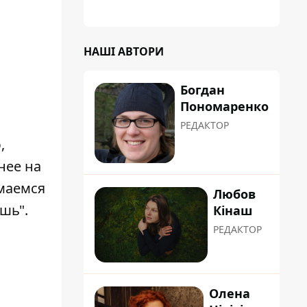
НАШІ АВТОРИ
Богдан
Пономаренко
РЕДАКТОР
,
нее на
имаемся
Любов
шь".
Кінаш
РЕДАКТОР
Олена