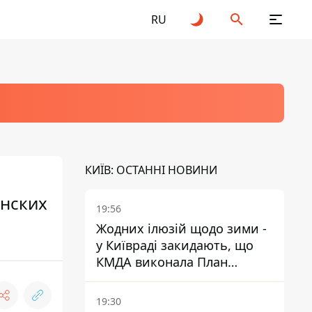
RU
КИЇВ: ОСТАННІ НОВИНИ
инских
19:56
Жодних ілюзій щодо зими -
у Київраді закидають, що
КМДА виконала План
стійкості на 20%
19:30