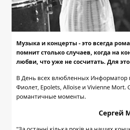
Музыка и концерты - это всегда ром
помнит столько случаев, когда на к
любви, что уже не сосчитать. Для эт
В День всех влюбленных
Информатор
Фиолет, Epolets, Alloise и Vivienne Mo
романтичные моменты.
Сергей 
"За останні кілька років на наших кон