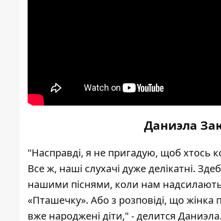
Даниэла Заю
"Насправді, я не пригадую, щоб хтось к
Все ж, наші слухачі дуже делікатні. Здеб
нашими піснями, коли нам надсилають в
«Пташечку». Або з розповіді, що жінка 
вже народжені діти," - делится Даниэла