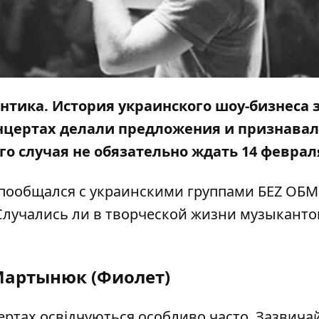
антика. История украинского шоу-бизнеса 
онцертах делали предложения и признавал
ого случая не обязательно ждать 14 феврал
пообщался с украинскими группами БЕZ ОБ
rt. Случались ли в творческой жизни музыканто
Мартынюк (Фиолет)
цертах освідчуються особливо часто. Зазвича