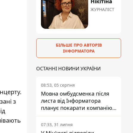
Нікітіна
ЖУРНАЛІСТ
БІЛЬШЕ ПРО АВТОРІВ
ІНФОРМАТОРА
ОСТАННІ НОВИНИ УКРАЇНИ
08:53, 05 серпня
онцерту.
Мовна омбудсменка після
листа від Інформатора
зані з
планує покарати компанію-
ід
підрядника ПриватБанку
півають
07:33, 31 липня