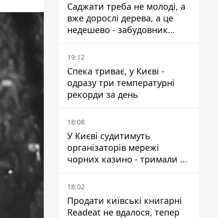
Саджати треба не молоді, а
вже дорослі дерева, а це
недешево - забудовник
Ніконов
19:12
Спека триває, у Києві -
одразу три температурні
рекорди за день
18:08
У Києві судитимуть
організаторів мережі
чорних казино - тримали 39
закладів
18:02
Продати київські книгарні
Readeat не вдалося, тепер