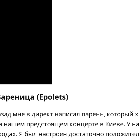
ареница (Epolets)
азад мне в директ написал парень, который 
 нашем предстоящем концерте в Киеве. У на
ородах. Я был настроен достаточно положите