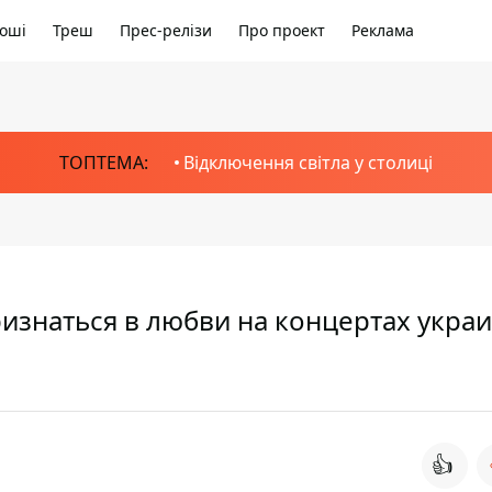
оші
Треш
Прес-релізи
Про проект
Реклама
ТОПТЕМА:
Відключення світла у столиці
изнаться в любви на концертах укра
👍