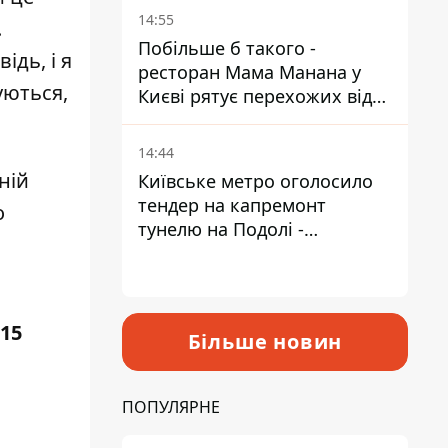
Пантелеєв
14:55
.
Побільше б такого -
ідь, і я
ресторан Мама Манана у
уються,
Києві рятує перехожих від
спеки
14:44
ній
Київське метро оголосило
тендер на капремонт
о
тунелю на Подолі -
триватиме майже два роки
 15
Більше новин
ПОПУЛЯРНЕ