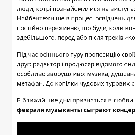
люди, котрі познайомилися на виступах
Найбентежніше в процесі освідчень для 
постійно переживаю, що буде, коли вон
здебільшого, перед або після треків «К
Під час осіннього туру пропозицію свої
друг: редактор і продюсер відомого он
особливо зворушливо: музика, душевна 
метафан. До копілки чудових турових с
В ближайшие дни признаться в любви н
февраля музыканты сыграют концер