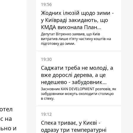
19:56
Жодних ілюзій щодо зими -
у Київраді закидають, що
КМДА виконала План
стійкості на 20%
Депутат Вітренко заявив, що Київ
витратив лише п'яту частину коштів на
підготовку до зими.
19:30
Саджати треба не молоді, а
вже дорослі дерева, а це
недешево - забудовник
Ніконов
Засновник KAN DEVELOPMENT розповів, як
забудовники можуть охолодити столицю
в спеку.
хотел
19:12
с на
Спека триває, у Києві -
льно и
одразу три температурні