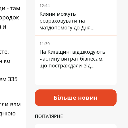
12:44
и - там
Кияни можуть
городок
розраховувати на
я и
матдопомогу до Дня
незалежності - кому її
дадуть
11:30
те,
На Київщині відшкодують
частину витрат бізнесам,
я ко
що постраждали від
прильотів ракет
ем 335
Більше новин
Если вам
годнюю
ПОПУЛЯРНЕ