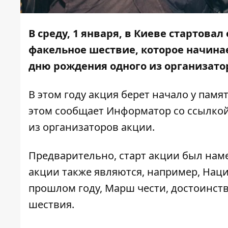
В среду, 1 января, в Киеве стартова
факельное шествие, которое начина
дню рождения одного из организато
В этом году акция берет начало у пам
этом сообщает
Информатор
со ссылкой
из организаторов акции.
Предварительно, старт акции был нам
акции также являются, например, Наци
прошлом году, Марш чести, достоинст
шествия.