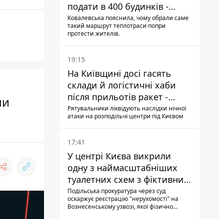
подати в 400 будинків -
депутатка Київради
Ковалевська пояснила, чому обрали саме
такий маршрут теплотраси попри
протести жителів.
19:15
На Київщині досі гасять
склади й логістичні хаби
після прильотів ракет -
ли
ДСНС
Рятувальники ліквідують наслідки нічної
атаки на розподільчі центри під Києвом
17:41
У центрі Києва викрили
одну з наймасштабніших
туалетних схем з фіктивним
будинком
Подільська прокуратура через суд
оскаржує реєстрацію "нерухомості" на
Вознесенському узвозі, якої фізично
ніколи не існувало: під неї, ймовірно,