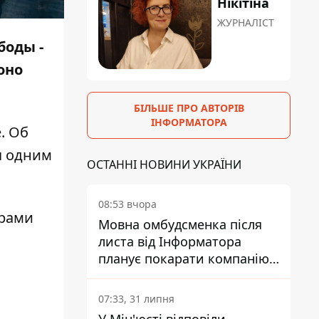
Нікітіна
ЖУРНАЛІСТ
боды -
оно
БІЛЬШЕ ПРО АВТОРІВ
ІНФОРМАТОРА
. Об
я одним
ОСТАННІ НОВИНИ УКРАЇНИ
08:53 вчора
орами
Мовна омбудсменка після
листа від Інформатора
планує покарати компанію-
підрядника ПриватБанку
07:33, 31 липня