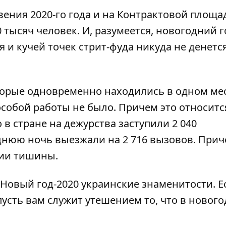
ния 2020-го года и на Контрактовой площад
тысяч человек. И, разумеется, новогодний 
 и кучей точек стрит-фуда никуда не денетс
торые одновременно находились в одном мес
особой работы не было. Причем это относитс
 в стране на дежурства заступили 2 040
днюю ночь выезжали на 2 716 вызовов. Прич
нии тишины.
 Новый год-2020 украинские знаменитости
. 
 пусть вам служит утешением то, что в ново