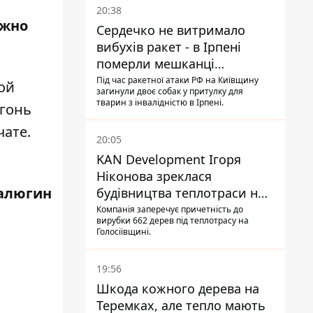
20:38
ожно
Сердечко не витримало
вибухів ракет - в Ірпені
померли мешканці
притулку для собак з
Під час ракетної атаки РФ на Київщину
ой
загинули двоє собак у притулку для
інвалідністю
тварин з інвалідністю в Ірпені.
огонь
чате.
20:05
KAN Development Ігоря
Ніконова зреклася
алюгин
будівництва теплотраси на
Теремках
Компанія заперечує причетність до
вирубки 662 дерев під теплотрасу на
Голосіївщині.
19:56
Шкода кожного дерева на
Теремках, але тепло мають