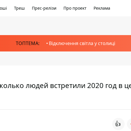
оші
Треш
Прес-релізи
Про проект
Реклама
ТОПТЕМА:
Відключення світла у столиці
колько людей встретили 2020 год в ц
👍