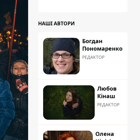
планували пізніше отримати "в
обслуговування" земельну ділянку
НАШІ АВТОРИ
Богдан
Пономаренко
РЕДАКТОР
Любов
Кінаш
РЕДАКТОР
Олена