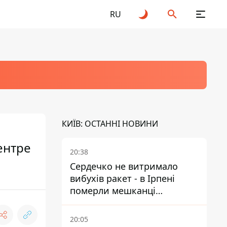
RU
КИЇВ: ОСТАННІ НОВИНИ
ентре
20:38
Сердечко не витримало
вибухів ракет - в Ірпені
померли мешканці
притулку для собак з
інвалідністю
20:05