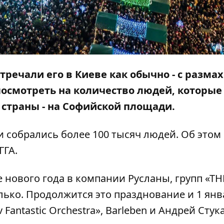
стречали его в Киеве как обычно - с разма
посмотреть на количество людей, которые
 страны - на Софийской площади.
ки собрались более 100 тысяч людей. Об этом
ГГА.
 нового года в компании Русланы, групп «Т
лько. Продолжится это празднование и 1 янва
Fantastic Orchestra», Barleben и Андрей Стук