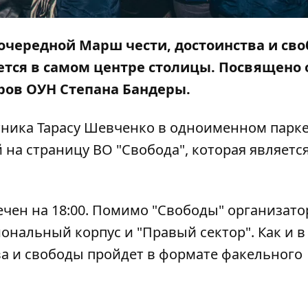
л очередной Марш чести, достоинства и сво
ется в самом центре столицы. Посвящено 
ров ОУН Степана Бандеры.
ятника Тарасу Шевченко в одноименном парке
 на страницу ВО "Свобода", которая являетс
ечен на 18:00. Помимо "Свободы" организат
ональный корпус и "Правый сектор". Как и в
ва и свободы пройдет в формате факельного