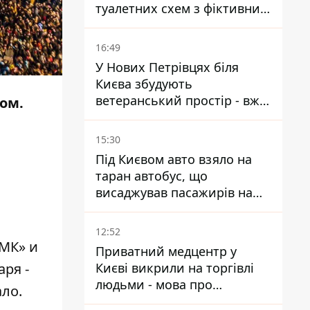
туалетних схем з фіктивним
будинком
16:49
У Нових Петрівцях біля
Києва збудують
ветеранський простір - вже
хом.
знайшли проєктанта
15:30
Під Києвом авто взяло на
таран автобус, що
висаджував пасажирів на
зупинці - пасажирка в
лікарні
12:52
НМК» и
Приватний медцентр у
Києві викрили на торгівлі
ря -
людьми - мова про
ало.
сурогатне материнство