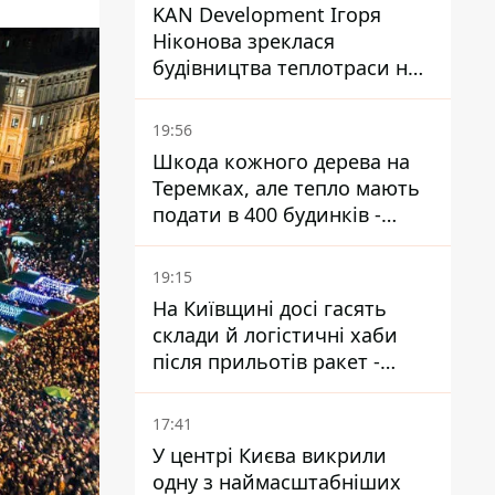
KAN Development Ігоря
Ніконова зреклася
будівництва теплотраси на
Теремках
19:56
Шкода кожного дерева на
Теремках, але тепло мають
подати в 400 будинків -
депутатка Київради
19:15
На Київщині досі гасять
склади й логістичні хаби
після прильотів ракет -
ДСНС
17:41
У центрі Києва викрили
одну з наймасштабніших