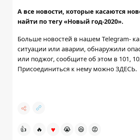
А все новости, которые касаются н
найти по тегу
«Новый год-2020»
.
Больше новостей в нашем
Telegram- к
ситуации или аварии, обнаружили опа
или поджог, сообщите об этом в 101, 10
Присоединиться к нему можно
ЗДЕСЬ
.
♥
👍
🔥
😭
😆
😡